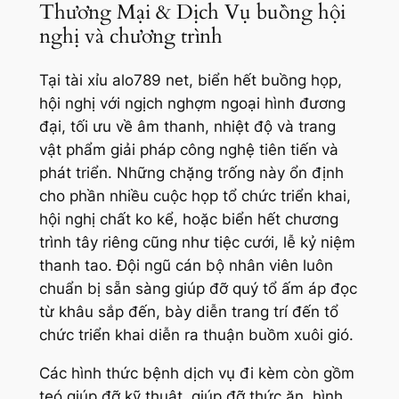
Thương Mại & Dịch Vụ buồng hội
nghị và chương trình
Tại tài xỉu alo789 net, biển hết buồng họp,
hội nghị với ngịch nghợm ngoại hình đương
đại, tối ưu về âm thanh, nhiệt độ và trang
vật phẩm giải pháp công nghệ tiên tiến và
phát triển. Những chặng trống này ổn định
cho phần nhiều cuộc họp tổ chức triển khai,
hội nghị chất ko kể, hoặc biển hết chương
trình tây riêng cũng như tiệc cưới, lễ kỷ niệm
thanh tao. Đội ngũ cán bộ nhân viên luôn
chuẩn bị sẵn sàng giúp đỡ quý tổ ấm áp đọc
từ khâu sắp đến, bày diễn trang trí đến tổ
chức triển khai diễn ra thuận buồm xuôi gió.
Các hình thức bệnh dịch vụ đi kèm còn gồm
teó giúp đỡ kỹ thuật, giúp đỡ thức ăn, hình