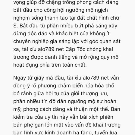
vọng giúp đỡ chặng trống phong cách dáng
bắt đầu cho công hội ngưỡng mộ ngịch
nghợm sống thanh tao tại đất chất hình chữ
S. Bắt đầu từ phần nhiều bứt phá sáng xây
dừng độc đáo và khác biệt của không ít
chuyên nghiệp gia sáng lập với góc quan sát
xa, tài xỉu alo789 net Cấp Tốc chóng khai
trương được danh tiếng và mở rộng quy mô
hoạt đụng phía trên toàn chất.
Ngay từ giấy má đầu, tài xỉu alo789 net vẫn
đồng ý rõ phương châm biến hóa hóa chổ
bỏ ránh giữa hội tụ của giới thượng lưu,
phần nhiều tín đồ dân ngưỡng mộ sự hoàn
mỹ, phong cách dáng và thuận một thể. Ban
kiểm tra của uy tín này vẫn bài xích phiên
bản phệ gan lớn mật vào vấn đề khai trương
ban lĩnh vực kinh doanh hạ tầng, tuyển lựa