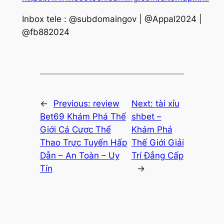
Inbox tele : @subdomaingov | @Appal2024 |
@fb882024
←
Previous:
review
Next:
tài xỉu
Bet69 Khám Phá Thế
shbet –
Giới Cá Cược Thể
Khám Phá
Thao Trực Tuyến Hấp
Thế Giới Giải
Dẫn – An Toàn – Uy
Trí Đẳng Cấp
Tín
→