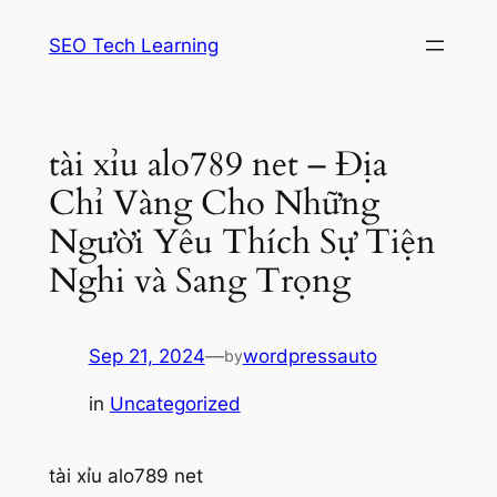
Skip
SEO Tech Learning
to
content
tài xỉu alo789 net – Địa
Chỉ Vàng Cho Những
Người Yêu Thích Sự Tiện
Nghi và Sang Trọng
Sep 21, 2024
—
wordpressauto
by
in
Uncategorized
tài xỉu alo789 net