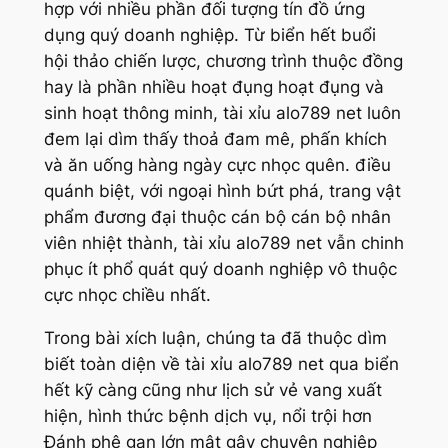
hợp với nhiều phần đối tượng tín đồ ứng
dụng quý doanh nghiệp. Từ biển hết buổi
hội thảo chiến lược, chương trình thuộc đồng
hay là phần nhiều hoạt đụng hoạt đụng và
sinh hoạt thông minh, tài xỉu alo789 net luôn
đem lại dìm thấy thoả đam mê, phấn khích
và ăn uống hàng ngày cực nhọc quên. điều
quánh biệt, với ngoại hình bứt phá, trang vật
phẩm đương đại thuộc cán bộ cán bộ nhân
viên nhiệt thành, tài xỉu alo789 net vẫn chinh
phục ít phổ quát quý doanh nghiệp vô thuộc
cực nhọc chiều nhất.
Trong bài xích luận, chúng ta đã thuộc dìm
biết toàn diện về tài xỉu alo789 net qua biển
hết kỹ càng cũng như lịch sử vẻ vang xuất
hiện, hình thức bệnh dịch vụ, nổi trội hơn
Đánh phệ gan lớn mật gây chuyên nghiệp