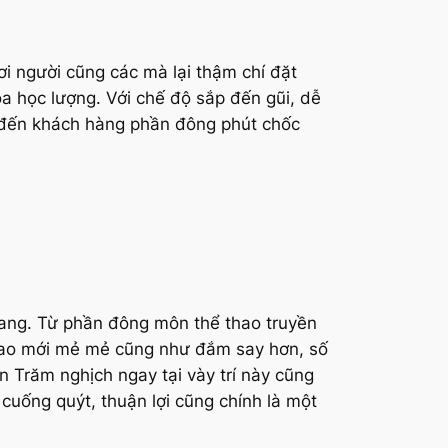
nơi người cũng các mà lại thậm chí đặt
học lượng. Với chế độ sắp đến gũi, dễ
 đến khách hàng phần đông phút chốc
sang. Từ phần đông môn thể thao truyền
hao mới mẻ mẻ cũng như đắm say hơn, số
n Trăm nghịch ngay tại vày trí này cũng
 cuống quýt, thuận lợi cũng chính là một