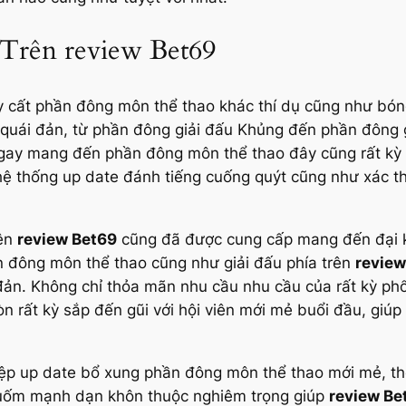
Trên review Bet69
 cất phần đông môn thể thao khác thí dụ cũng như bóng
 quái đản, từ phần đông giải đấu Khủng đến phần đông g
ngay mang đến phần đông môn thể thao đây cũng rất kỳ h
hệ thống up date đánh tiếng cuống quýt cũng như xác th
rên
review Bet69
cũng đã được cung cấp mang đến đại kh
n đông môn thể thao cũng như giải đấu phía trên
review
 đản. Không chỉ thỏa mãn nhu cầu nhu cầu của rất kỳ p
n rất kỳ sắp đến gũi với hội viên mới mẻ buổi đầu, giú
ệp up date bổ xung phần đông môn thể thao mới mẻ, t
 nuốm mạnh dạn khôn thuộc nghiêm trọng giúp
review Be