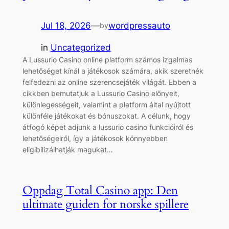
Jul 18, 2026
—
wordpressauto
by
in
Uncategorized
A Lussurio Casino online platform számos izgalmas
lehetőséget kínál a játékosok számára, akik szeretnék
felfedezni az online szerencsejáték világát. Ebben a
cikkben bemutatjuk a Lussurio Casino előnyeit,
különlegességeit, valamint a platform által nyújtott
különféle játékokat és bónuszokat. A célunk, hogy
átfogó képet adjunk a lussurio casino funkcióiról és
lehetőségeiről, így a játékosok könnyebben
eligibilizálhatják magukat…
Oppdag Total Casino app: Den
ultimate guiden for norske spillere