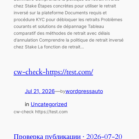
chez Stake Étapes concrètes pour utiliser le retrait
inversé sur la plateforme Documents requis et
procédure KYC pour débloquer les retraits Problèmes
courants et solutions de dépannage Tableau
comparatif des méthodes de retrait avec délais
d’annulation Comprendre la politique de retrait inversé
chez Stake La fonction de retrait…
cw-check-https://test.com/
Jul 21, 2026
—
wordpressauto
by
in
Uncategorized
cw-check https://test.com
Проверка публикации · 2026-07-20