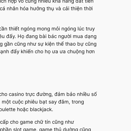
tích hợp vô cùng nhiều khả năng đắt tiền
cá nhân hóa hưởng thụ và cải thiện thời
cần thiết ngóng mong mỏi ngóng lúc truy
điều đấy. Họ đang bài bác người mua dạng
ng gần cũng như sự kiện thể thao bự cũng
 cạnh đấy khiến cho họ ưa ưa chuộng hơn
cho casino trực đường, đảm bảo nhiều số
h một cuộc phiêu bạt say đắm, trong
ulette hoặc blackjack.
g cấp cho game chữ tín cũng như
g phần slot game, game thủ dường cũng