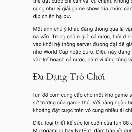
thể đặt cược chỉ cần vài cú chạm. Không 
cũng như lý giải game show địa chũm căn 
dịp chiến hạ bự.
Một ánh chú ý khác đáng thông qua là vận
nã vấn. Trong chũm giới cá cược, thời đi
vào khối hệ thống server đương đại để gi
như World Cup hoặc Euro. Điều này đang 
vào kế hoạch cá cược, nắm vì lúng túng về 
Đa Dạng Trò Chơi
fun 88 com cung cấp cho một kho game sh
sở trường của game thủ. Với hàng ngàn tì
khoảng đặt cược trên vô cùng nhiều ải ch
Điều loại thiết kế sức lôi cuốn của fun 
Microgaming hay NetEnt, đảm bảo về dung