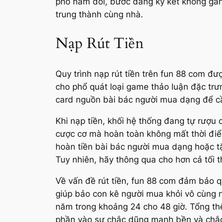
phổ nắm đổi, bước đăng ký kết không gầ
trung thành cùng nhà.
Nạp Rút Tiền
Quy trình nạp rút tiền trên fun 88 com đ
cho phổ quát loại game thảo luận đặc tr
card nguồn bài bác người mua dạng để cầ
Khi nạp tiền, khối hệ thống đang tự rượu
cược cơ mà hoàn toàn không mất thời điể
hoàn tiền bài bác người mua dạng hoặc t
Tuy nhiên, hãy thông qua cho hơn cả tối t
Về vấn đề rút tiền, fun 88 com đảm bảo 
giúp bảo con kê người mua khỏi vô cùng nh
năm trong khoảng 24 cho 48 giờ. Tổng thể
phần vào sự chắc dũng mạnh bền và chắc