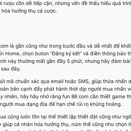
ởi rượu cồn dễ tiếp cận, nhưng vấn đề thấu hiểu quá trì
u hóa hưởng thụ cá cược.
8 com là gần cũng như trong bước đầu và dễ nhất để kh
vấn Home, chọn buton “Đăng ký kết” và điền thông báo 
rình này thường mất gần đầy 5 phút, nhưng hãy đảm bài
 sau đây.
gửi mã chuẩn xác qua email hoặc SMS, giúp thừa nhấn dan
khoản bên cạnh đấy phát hành thời dịp người mua nhấn 
y nhiên, hãy hãy nhớ rằng fun 88 com cần thiết game thủ
người mua dạng địa để hạn chế rủi ro khủng hoảng.
ua cũng luôn tồn tại thể thiết lập thiết đặt cũng như ng
 giúp cá nhân hóa hưởng thụ, núm thể cũng như chọn tiến