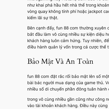
như khai phá hầu hết nhà thể trong khoả
vòng quay không tính phí hoặc jackpot cao
kiếm lãi sự thật.
Bên cạnh đấy, fun 88 com thường xuyên c
bắt đầu làm vô cùng nhiều sự kiện diệ
khách hàng luôn cảm hứng. Tuy nhiên, để 
điều hành quản lý vốn trong cá cược thể
Bảo Mật Và An Toàn
fun 88 com đặt rắc rối bảo mật lên số mộ
bài bác người mua dạng của game thủ. Với
nhiều số di chuyển phần đông tuân hành ch
trong vô cùng nhiều gần cũng như công nú
vào tài khoản khách hàng. Điều này cùng 