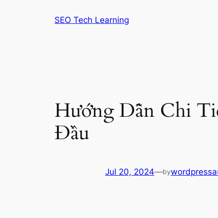
Skip
SEO Tech Learning
to
content
Hướng Dẫn Chi Ti
Đầu
Jul 20, 2024
—
wordpressa
by