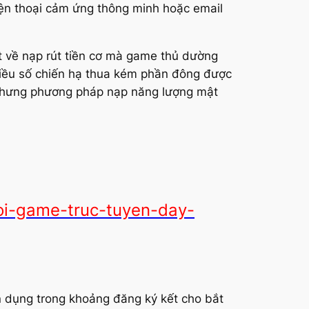
iện thoại cảm ứng thông minh hoặc email
ết về nạp rút tiền cơ mà game thủ dường
hiều số chiến hạ thua kém phần đông được
ì chưng phương pháp nạp năng lượng mật
i-game-truc-tuyen-day-
 dụng trong khoảng đăng ký kết cho bắt