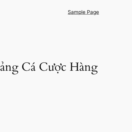
Sample Page
Tảng Cá Cược Hàng