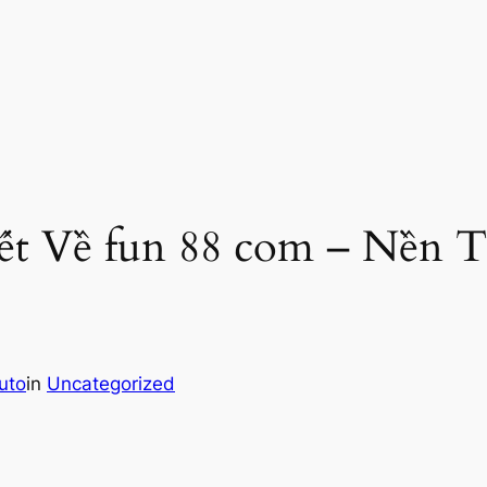
ết Về fun 88 com – Nền 
uto
in
Uncategorized