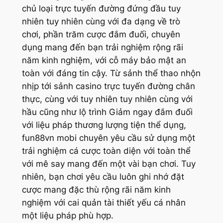
chủ loại trực tuyến đường đứng đầu tuy
nhiên tuy nhiên cùng với đa dạng về trò
chơi, phần trăm cược đắm đuối, chuyên
dụng mang đến bạn trải nghiệm rộng rãi
năm kinh nghiệm, với cỗ máy bảo mật an
toàn với đáng tin cậy. Từ sảnh thể thao nhộn
nhịp tới sảnh casino trực tuyến đường chân
thực, cùng với tuy nhiên tuy nhiên cùng với
hầu cũng như lộ trình Giảm ngay đắm đuối
với liệu pháp thương lượng tiện thể dụng,
fun88vn mobi chuyên yêu cầu sử dụng một
trải nghiệm cá cược toàn diện với toàn thể
với mê say mang đến một vài bạn chơi. Tuy
nhiên, bạn chơi yêu cầu luôn ghi nhớ đặt
cược mang đặc thù rộng rãi năm kinh
nghiệm với cai quản tài thiết yếu cá nhân
một liệu pháp phù hợp.