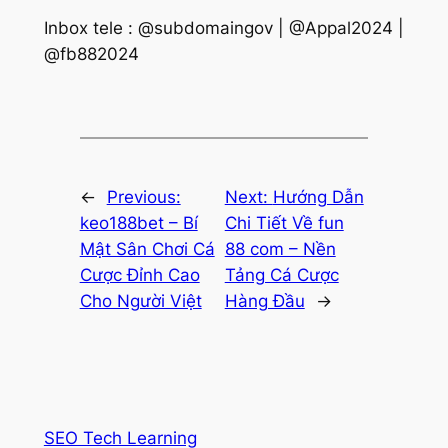
Inbox tele : @subdomaingov | @Appal2024 |
@fb882024
←
Previous:
Next:
Hướng Dẫn
keo188bet – Bí
Chi Tiết Về fun
Mật Sân Chơi Cá
88 com – Nền
Cược Đỉnh Cao
Tảng Cá Cược
Cho Người Việt
Hàng Đầu
→
SEO Tech Learning