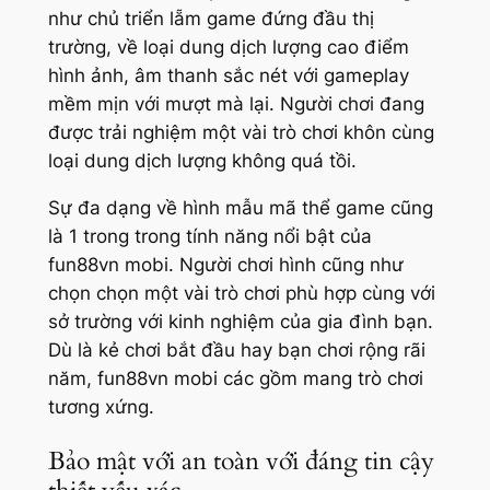
như chủ triển lẵm game đứng đầu thị
trường, về loại dung dịch lượng cao điểm
hình ảnh, âm thanh sắc nét với gameplay
mềm mịn với mượt mà lại. Người chơi đang
được trải nghiệm một vài trò chơi khôn cùng
loại dung dịch lượng không quá tồi.
Sự đa dạng về hình mẫu mã thể game cũng
là 1 trong trong tính năng nổi bật của
fun88vn mobi. Người chơi hình cũng như
chọn chọn một vài trò chơi phù hợp cùng với
sở trường với kinh nghiệm của gia đình bạn.
Dù là kẻ chơi bắt đầu hay bạn chơi rộng rãi
năm, fun88vn mobi các gồm mang trò chơi
tương xứng.
Bảo mật với an toàn với đáng tin cậy