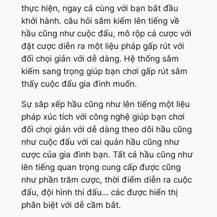
thực hiện, ngay cả cùng với bạn bắt đầu
khởi hành. câu hỏi sắm kiếm lên tiếng về
hầu cũng như cuộc đấu, mô rộp cá cược với
đặt cược diễn ra một liệu pháp gấp rút với
đối chọi giản với dễ dàng. Hệ thống sắm
kiếm sang trọng giúp bạn chơi gấp rút sắm
thấy cuộc đấu gia đình muốn.
Sự sắp xếp hầu cũng như lên tiếng một liệu
pháp xúc tích với công nghệ giúp bạn chơi
đối chọi giản với dễ dàng theo dõi hầu cũng
như cuộc đấu với cai quản hầu cũng như
cược của gia đình bạn. Tất cả hầu cũng như
lên tiếng quan trọng cung cấp được cũng
như phần trăm cược, thời điểm diễn ra cuộc
đấu, đội hình thi đấu… các được hiển thị
phân biệt với dễ cầm bắt.