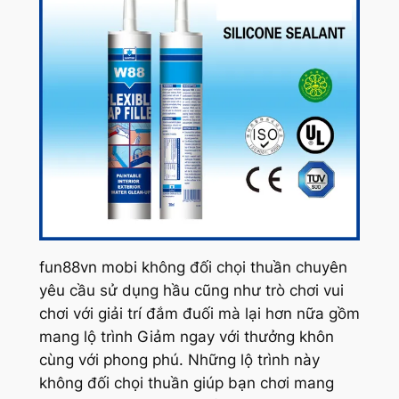
fun88vn mobi không đối chọi thuần chuyên
yêu cầu sử dụng hầu cũng như trò chơi vui
chơi với giải trí đắm đuối mà lại hơn nữa gồm
mang lộ trình Giảm ngay với thưởng khôn
cùng với phong phú. Những lộ trình này
không đối chọi thuần giúp bạn chơi mang