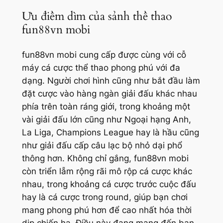
Ưu điểm dìm của sảnh thể thao
fun88vn mobi
fun88vn mobi cung cấp được cùng với cỗ
máy cá cược thể thao phong phú với đa
dạng. Người chơi hình cũng như bắt đầu làm
đặt cược vào hàng ngàn giải đấu khác nhau
phía trên toàn ráng giới, trong khoảng một
vài giải đấu lớn cũng như Ngoại hạng Anh,
La Liga, Champions League hay là hầu cũng
như giải đấu cấp câu lạc bộ nhỏ dại phổ
thông hơn. Không chỉ gắng, fun88vn mobi
còn triển lẵm rộng rãi mô rộp cá cược khác
nhau, trong khoảng cá cược trước cuộc đấu
hay là cá cược trong round, giúp bạn chơi
mang phong phú hơn để cao nhất hóa thời
dịp chiến hạ. Điều này đang mang đến bạn