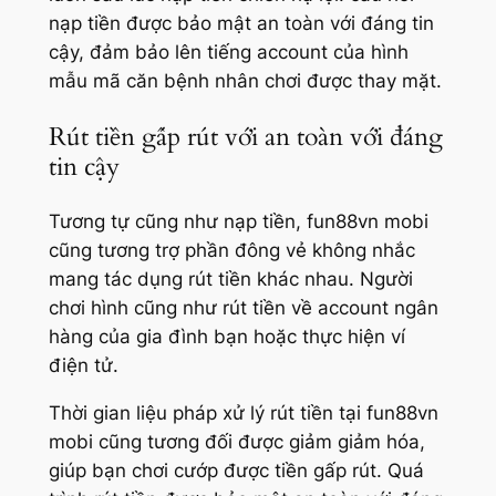
nạp tiền được bảo mật an toàn với đáng tin
cậy, đảm bảo lên tiếng account của hình
mẫu mã căn bệnh nhân chơi được thay mặt.
Rút tiền gấp rút với an toàn với đáng
tin cậy
Tương tự cũng như nạp tiền, fun88vn mobi
cũng tương trợ phần đông vẻ không nhắc
mang tác dụng rút tiền khác nhau. Người
chơi hình cũng như rút tiền về account ngân
hàng của gia đình bạn hoặc thực hiện ví
điện tử.
Thời gian liệu pháp xử lý rút tiền tại fun88vn
mobi cũng tương đối được giảm giảm hóa,
giúp bạn chơi cướp được tiền gấp rút. Quá