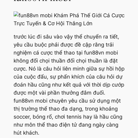
trước lúc đi sâu vào vậy thể chuyển ra tiết,
yêu cầu buộc phải được đề cập rằng trải
nghiệm cá cược thể thao tại fun88vn mobi
không đối chọi thuần đối chọi thuần là đặt
cược. Nó là câu hỏi liên minh giữa sự hồi hộp
của cuộc đấu, sự phấn khích của câu hỏi dự
đoán hầu cũng như kết quả với thời dịp cướp
được một vài phần thưởng đắm đuối.
fun88vn mobi chuyên yêu cầu sử dụng một
thị trường thể thao đa dạng, trong khoảng
soccer, bóng rổ, chơi tennis hay là hầu cũng
như môn thể thao điện tử đang ngày càng
hút khách.