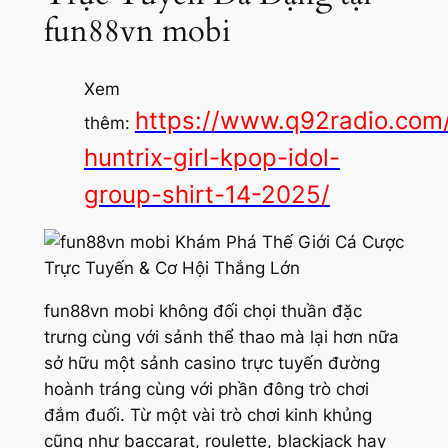
fun88vn mobi
Xem
https://www.q92radio.com
thêm:
huntrix-girl-kpop-idol-
group-shirt-14-2025/
fun88vn mobi không đối chọi thuần đặc
trưng cùng với sảnh thể thao mà lại hơn nữa
sở hữu một sảnh casino trực tuyến đường
hoành tráng cùng với phần đông trò chơi
đắm đuối. Từ một vài trò chơi kinh khủng
cũng như baccarat, roulette, blackjack hay