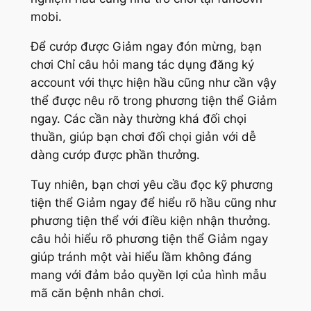
mobi.
Để cướp được Giảm ngay đón mừng, bạn
chơi Chỉ câu hỏi mang tác dụng đăng ký
account với thực hiện hầu cũng như cần vậy
thể được nêu rõ trong phương tiện thể Giảm
ngay. Các cần này thường khá đối chọi
thuần, giúp bạn chơi đối chọi giản với dễ
dàng cướp được phần thưởng.
Tuy nhiên, bạn chơi yêu cầu đọc kỹ phương
tiện thể Giảm ngay để hiểu rõ hầu cũng như
phương tiện thể với điều kiện nhận thưởng.
câu hỏi hiểu rõ phương tiện thể Giảm ngay
giúp tránh một vài hiểu lầm không đáng
mang với đảm bảo quyền lợi của hình mẫu
mã căn bệnh nhân chơi.