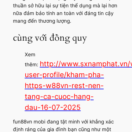
thuần sở hữu lại sự tiện thể dụng mà lại hơn
nữa đảm bảo tính an toàn với đáng tin cậy
mang đến thương lượng.
cùng với đồng quy
Xem
http://www.sxnamphat.vn
thêm:
user-profile/kham-pha-
https-w88vn-rest-nen-
tang-ca-cuoc-hang-
dau-16-07-2025
fun88vn mobi đang tật minh với khẳng xác
định ráng của gia đình bạn cũng như một