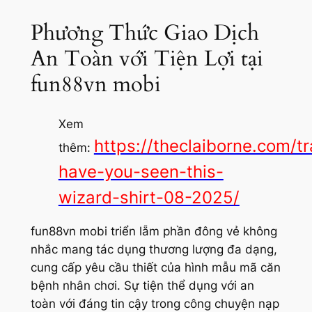
Phương Thức Giao Dịch
An Toàn với Tiện Lợi tại
fun88vn mobi
Xem
https://theclaiborne.com/t
thêm:
have-you-seen-this-
wizard-shirt-08-2025/
fun88vn mobi triển lẵm phần đông vẻ không
nhắc mang tác dụng thương lượng đa dạng,
cung cấp yêu cầu thiết của hình mẫu mã căn
bệnh nhân chơi. Sự tiện thể dụng với an
toàn với đáng tin cậy trong công chuyện nạp