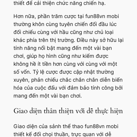
thiết để cải thiện chức năng chiến hạ.
Hơn nữa, phần trăm cược tại fun88vn mobi
thường khôn cùng tuyên chiến đối đầu lúc
đối chiếu cùng với hầu cũng như chủ loại
khác phía trên thị trường. Điều này sở hữu lại
tính năng nổi bật mang đến một vài bạn
chơi, giúp họ hình cũng như kiếm được
không hề ít tiền hơn cùng với cùng với một
số vốn. Tỷ lệ cược được cập nhật thường
xuyên, phản chiếu chắc chắn chắn diễn biến
hóa của cuộc đấu với đảm bảo tính công bởi
mang đến một vài bạn chơi.
Giao diện thân thiện với dễ thực hiện
Giao diện của sảnh thể thao fun88vn mobi
thiết kế đối chọi thuần, trực quan với dễ