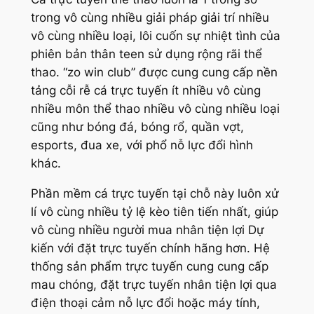
trong vô cùng nhiều giải pháp giải trí nhiều
vô cùng nhiều loại, lôi cuốn sự nhiệt tình của
phiên bản thân teen sử dụng rộng rãi thể
thao. “zo win club” được cung cung cấp nền
tảng cỗi rễ cá trực tuyến ít nhiều vô cùng
nhiều môn thể thao nhiều vô cùng nhiều loại
cũng như bóng đá, bóng rổ, quần vợt,
esports, đua xe, với phổ nỗ lực đổi hình
khác.
Phần mềm cá trực tuyến tại chỗ này luôn xử
lí vô cùng nhiều tỷ lệ kèo tiên tiến nhất, giúp
vô cùng nhiều người mua nhân tiện lợi Dự
kiến với đặt trực tuyến chính hãng hơn. Hệ
thống sản phẩm trực tuyến cung cung cấp
mau chóng, đặt trực tuyến nhân tiện lợi qua
điện thoại cảm nỗ lực đổi hoặc máy tính,