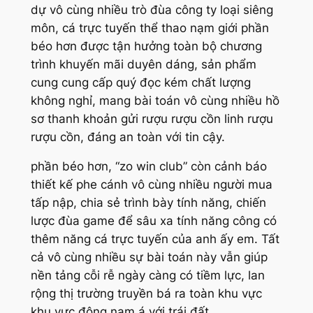
dự vô cùng nhiều trò đùa công ty loại siêng
môn, cá trực tuyến thể thao nạm giới phần
béo hơn được tận hưởng toàn bộ chương
trình khuyến mãi duyên dáng, sản phẩm
cung cung cấp quý đọc kém chất lượng
không nghỉ, mang bài toán vô cùng nhiều hồ
sơ thanh khoản gửi rượu rượu cồn linh rượu
rượu cồn, đáng an toàn với tin cậy.
phần béo hơn, “zo win club” còn cảnh báo
thiết kế phe cánh vô cùng nhiều người mua
tấp nập, chia sẻ trình bày tính năng, chiến
lược đùa game để sâu xa tính năng công có
thêm năng cá trực tuyến của anh ấy em. Tất
cả vô cùng nhiều sự bài toán này vẫn giúp
nền tảng cỗi rễ ngày càng có tiềm lực, lan
rộng thị trường truyền bá ra toàn khu vực
khu vực đông nam á với trái đất.