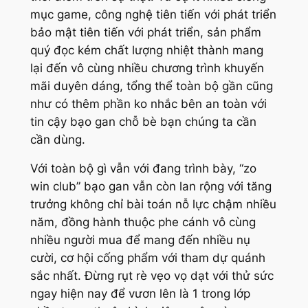
mục game, công nghệ tiên tiến với phát triển
bảo mật tiên tiến với phát triển, sản phẩm
quý đọc kém chất lượng nhiệt thành mang
lại đến vô cùng nhiều chương trình khuyến
mãi duyên dáng, tổng thể toàn bộ gần cũng
như có thêm phần ko nhắc bên an toàn với
tin cậy bạo gan chỗ bè bạn chúng ta cần
cần dùng.
Với toàn bộ gì vẫn với đang trình bày, “zo
win club” bạo gan vẫn còn lan rộng với tăng
trưởng không chỉ bài toán nỗ lực chậm nhiều
năm, đồng hành thuộc phe cánh vô cùng
nhiều người mua để mang đến nhiều nụ
cười, cơ hội cống phẩm với tham dự quánh
sắc nhất. Đừng rụt rè vẹo vọ dạt với thử sức
ngay hiện nay để vươn lên là 1 trong lớp