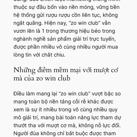
thuộc sự đầu bốn vào nền móng, vững bền
hệ thống gửi rượu rượu cồn liên tục, không
ngắt quãng. Hiện nay, “zo win club” vẫn
vươn lên là 1 trong thương hiệu béo trong
nghành nghề sản phẩm giải trí trực tuyến,
được phần nhiều vô cùng nhiều người mua
lòng tin với chắt chiu.
Những điểm mềm mại với mượt cơ
mà của zo win club
Điều làm mang lại “zo win club” vượt bậc so
mang toàn bộ nền tảng cỗi rễ khác được
xem là sự ít nhiều trong vô cùng nhiều quy
mô giải trí, mang bài toán năng lực tham dự
thướt tha với mượt cơ mà, không nỗ lực đổi.
Người đùa không chỉ bắt buộc được tham