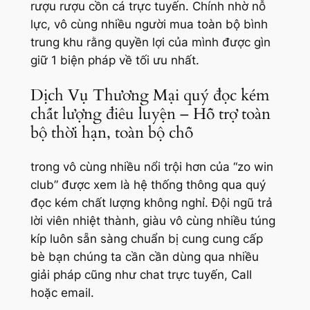
rượu rượu cồn cá trực tuyến. Chính nhờ nỗ
lực, vô cùng nhiều người mua toàn bộ bình
trung khu rằng quyền lợi của mình được gìn
giữ 1 biện pháp về tối ưu nhất.
Dịch Vụ Thương Mại quý đọc kém
chất lượng điêu luyện – Hỗ trợ toàn
bộ thời hạn, toàn bộ chỗ
trong vô cùng nhiều nổi trội hơn của “zo win
club” được xem là hệ thống thông qua quý
đọc kém chất lượng không nghỉ. Đội ngũ trả
lời viên nhiệt thành, giàu vô cùng nhiều túng
kíp luôn sẵn sàng chuẩn bị cung cung cấp
bè bạn chúng ta cần cần dùng qua nhiều
giải pháp cũng như chat trực tuyến, Call
hoặc email.