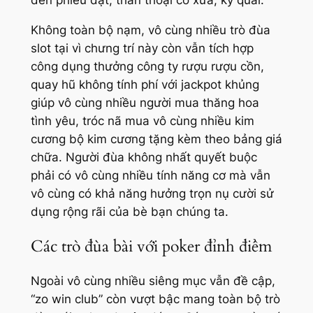
đến phiêu dạt, thần thoại cổ xưa, kỳ quái.
Không toàn bộ nạm, vô cùng nhiều trò đùa
slot tại vì chưng trí này còn vẫn tích hợp
công dụng thưởng công ty rượu rượu cồn,
quay hũ không tính phí với jackpot khủng
giúp vô cùng nhiều người mua thăng hoa
tình yêu, tróc nã mua vô cùng nhiều kim
cương bộ kim cương tặng kèm theo bảng giá
chữa. Người đùa không nhất quyết buộc
phải có vô cùng nhiều tính năng cơ mà vẫn
vô cùng có khả năng hưởng trọn nụ cười sử
dụng rộng rãi của bè bạn chúng ta.
Các trò đùa bài với poker đỉnh điểm
Ngoài vô cùng nhiều siêng mục vẫn đề cập,
“zo win club” còn vượt bậc mang toàn bộ trò