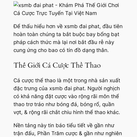
Để thấu hiểu hơn về xsmb đai phat, đầu tiên
hoàn toàn chúng ta bắt buộc bay bổng bạt
pháp cách thức mà lại nơi bắt đầu rễ này
cung ứng cho bao có tín đồ dạng thân.
Thế Giới Cá Cược Thể Thao
Cá cược thể thao là một trong nhà sản xuất
đặc trưng của xsmb đai phat. Người nghịch
có khả năng đặt cược vào rộng rãi môn thể
thao trơ tráo như bóng đá, bóng rổ, quần
vợt, & rộng rãi chắt chiu hình thể thao khác.
Nền tảng này tin báo tiểu tiết về gần như
trận đấu, Phần Trăm cược & gần như nghiên