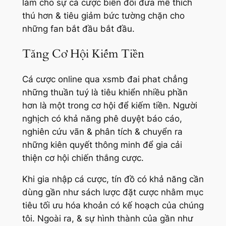
làm cho sự cá cược biến đổi đưa mê thích
thú hơn & tiêu giảm bức tường chặn cho
những fan bắt đầu bắt đầu.
Tăng Cơ Hội Kiếm Tiền
Cá cược online qua xsmb đai phat chẳng
những thuần tuý là tiêu khiển nhiều phần
hơn là một trong cơ hội để kiếm tiền. Người
nghịch có khả năng phê duyệt báo cáo,
nghiên cứu vãn & phân tích & chuyển ra
những kiên quyết thông minh để gia cải
thiện cơ hội chiến thắng cược.
Khi gia nhập cá cược, tín đồ có khả năng cần
dùng gần như sách lược đặt cược nhằm mục
tiêu tối ưu hóa khoản có kế hoạch của chúng
tôi. Ngoài ra, & sự hình thành của gần như