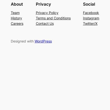
About
Privacy
Social
Team
Privacy Policy
Facebook
History
Terms and Conditions
Instagram
Careers
Contact Us
Twitter/X
Designed with
WordPress