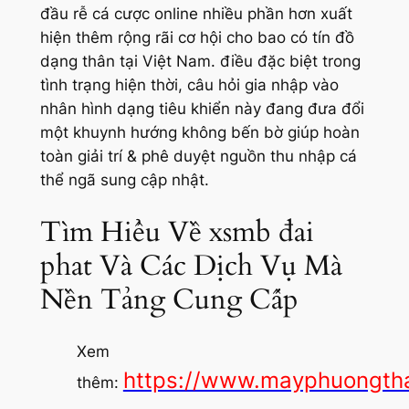
đầu rễ cá cược online nhiều phần hơn xuất
hiện thêm rộng rãi cơ hội cho bao có tín đồ
dạng thân tại Việt Nam. điều đặc biệt trong
tình trạng hiện thời, câu hỏi gia nhập vào
nhân hình dạng tiêu khiển này đang đưa đổi
một khuynh hướng không bến bờ giúp hoàn
toàn giải trí & phê duyệt nguồn thu nhập cá
thể ngã sung cập nhật.
Tìm Hiểu Về xsmb đai
phat Và Các Dịch Vụ Mà
Nền Tảng Cung Cấp
Xem
https://www.mayphuongth
thêm: