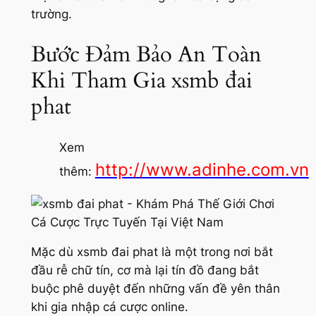
trường.
Bước Đảm Bảo An Toàn
Khi Tham Gia xsmb đai
phat
Xem
http://www.adinhe.com.vn
thêm:
Mặc dù xsmb đai phat là một trong nơi bắt
đầu rễ chữ tín, cơ mà lại tín đồ đang bắt
buộc phê duyệt đến những vấn đề yên thân
khi gia nhập cá cược online.