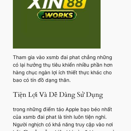
Tham gia vào xsmb đai phat chẳng những
có lại hưởng thụ tiêu khiển nhiều phần hơn
hàng chục ngàn lợi ích thiết thực khác cho
bao có tín đồ dạng thân.
Tiện Lợi Và Dễ Dàng Sử Dụng
trong những điểm táo Apple bạo béo nhất
của xsmb đai phat là tính luôn tiện nghi.
Người nghịch có khả năng truy cập vào nơi