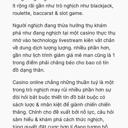
ít rộng rãi gần như trò nghịch như blackjack,
roulette, baccarat & slot game.
Người nghịch đang thừa hưởng thụ khám
phá như đang nghịch tại một casino thực thụ
nhờ vào technology livestream kiên vắt chắn
về dung dịch lượng lượng. nhiều phần hơn,
gần như lịch trình giảm giá mê man cũng là 1
trong điểm phải chăng béo cho bao có tín
đồ dạng thân.
Casino online chẳng những thuần tuý là một
trong trò nghịch may rủi nhiều phần hơn sự
đòi hỏi bắt buộc thiết tín đồ bắt buộc có
sách lược & nhân kiệt để giành chiến chiến
thắng. Chính cho đề xuất bởi nỗ lực, câu hỏi
sắm hiểu & khám phá cách thức nghịch,
túng quyết đặt cược hợp lí đang tương hỗ