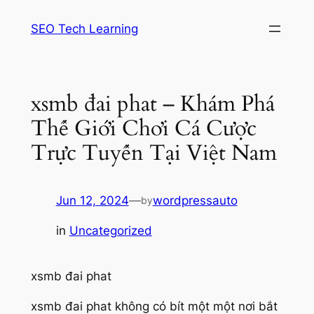
Skip
SEO Tech Learning
to
content
xsmb đai phat – Khám Phá
Thế Giới Chơi Cá Cược
Trực Tuyến Tại Việt Nam
Jun 12, 2024
—
wordpressauto
by
in
Uncategorized
xsmb đai phat
xsmb đai phat không có bít một một nơi bắt