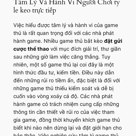
Tâm Lý Và Hành Vi Người Chơi ty
le keo trực tiếp
Việc hiểu được tâm lý và hành vi của game
thủ là rất quan trọng đối với các nhà phát
hành game. Nhiều game thủ bắt kèo
đặt gửi
cược thể thao
với mục đích giải trí, thư giãn
sau những giờ làm việc căng thẳng. Tuy
nhiên, một số game thủ lại coi đây là một
hình thức đầu tư, kiếm tiền. Điều này dẫn
đến những rủi ro tiềm ẩn, đặc biệt là đối với
những game thủ thiếu kiểm soát và dễ bị
cuốn vào vòng xoáy cá độ. Các nhà phát
hành game có trách nhiệm cung cấp những
thông tin cần thiết về rủi ro của việc tham
gia game, đồng thời khuyến khích game thủ
biết khi nào nên dừng lại và đặt giới hạn cho
bản thân. Việc nghiên cứu tâm lý game thủ