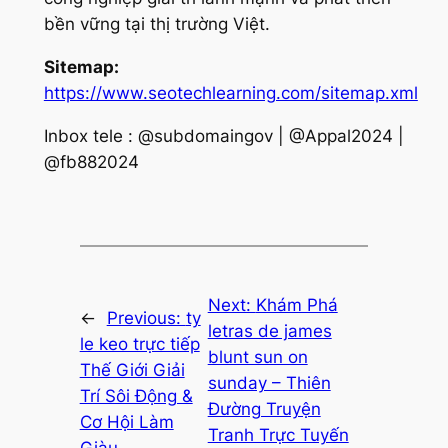
bền vững tại thị trường Việt.
Sitemap:
https://www.seotechlearning.com/sitemap.xml
Inbox tele : @subdomaingov | @Appal2024 |
@fb882024
Next:
Khám Phá
←
Previous:
ty
letras de james
le keo trực tiếp
blunt sun on
Thế Giới Giải
sunday – Thiên
Trí Sôi Động &
Đường Truyện
Cơ Hội Làm
Tranh Trực Tuyến
Giàu_