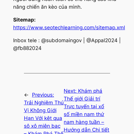
năng chiến ăn kèo của mình.
Sitemap:
https://www.seotechlearning.com/sitemap.xml
Inbox tele : @subdomaingov | @Appal2024 |
@fb882024
Next:
Khám phá
←
Previous:
Thế giới Giải trí
Trải Nghiệm Thú
Trực tuyến tại xổ
Vị Không Giới
số miền nam thứ
Hạn Với kêt qua
nam hàng tuần –
sô xô miên bac
Hướng dẫn Chi tiết
– Khám Phá Thế