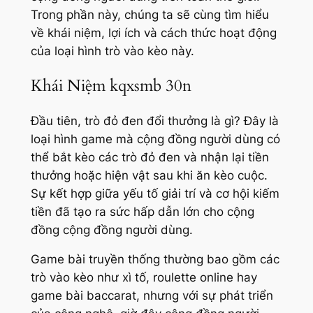
Trong phần này, chúng ta sẽ cùng tìm hiểu
về khái niệm, lợi ích và cách thức hoạt động
của loại hình trò vào kèo này.
Khái Niệm kqxsmb 30n
Đầu tiên, trò đỏ đen đổi thưởng là gì? Đây là
loại hình game mà cộng đồng người dùng có
thể bắt kèo các trò đỏ đen và nhận lại tiền
thưởng hoặc hiện vật sau khi ăn kèo cuộc.
Sự kết hợp giữa yếu tố giải trí và cơ hội kiếm
tiền đã tạo ra sức hấp dẫn lớn cho cộng
đồng cộng đồng người dùng.
Game bài truyền thống thường bao gồm các
trò vào kèo như xì tố, roulette online hay
game bài baccarat, nhưng với sự phát triển