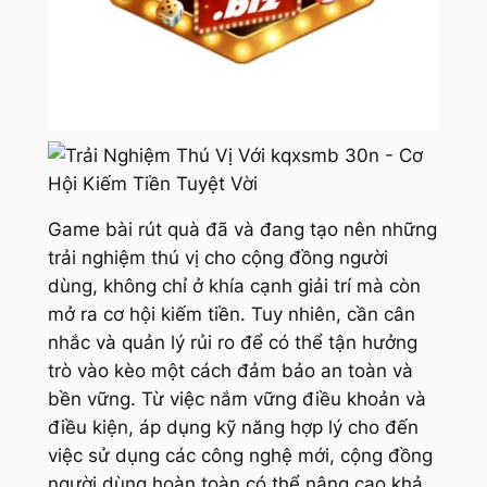
Game bài rút quà đã và đang tạo nên những
trải nghiệm thú vị cho cộng đồng người
dùng, không chỉ ở khía cạnh giải trí mà còn
mở ra cơ hội kiếm tiền. Tuy nhiên, cần cân
nhắc và quản lý rủi ro để có thể tận hưởng
trò vào kèo một cách đảm bảo an toàn và
bền vững. Từ việc nắm vững điều khoản và
điều kiện, áp dụng kỹ năng hợp lý cho đến
việc sử dụng các công nghệ mới, cộng đồng
người dùng hoàn toàn có thể nâng cao khả