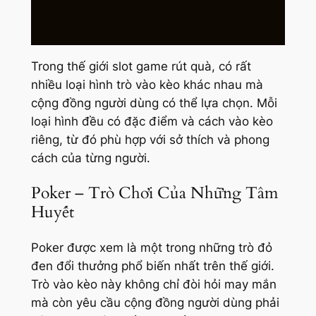
Trong thế giới slot game rút quà, có rất
nhiều loại hình trò vào kèo khác nhau mà
cộng đồng người dùng có thể lựa chọn. Mỗi
loại hình đều có đặc điểm và cách vào kèo
riêng, từ đó phù hợp với sở thích và phong
cách của từng người.
Poker – Trò Chơi Của Những Tâm
Huyết
Poker được xem là một trong những trò đỏ
đen đổi thưởng phổ biến nhất trên thế giới.
Trò vào kèo này không chỉ đòi hỏi may mắn
mà còn yêu cầu cộng đồng người dùng phải