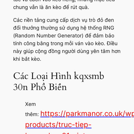
chung vẫn là ăn kèo để rút quà.
Các nền tảng cung cấp dịch vụ trò đỏ đen
đổi thưởng thường sử dụng hệ thống RNG
(Random Number Generator) để đảm bảo
tính công bằng trong mỗi ván vào kèo. Điều
này giúp cộng đồng người dùng yên tâm hơn
khi bắt kèo.
Các Loại Hình kqxsmb
30n Phổ Biến
Xem
https://parkmanor.co.uk/w
thêm:
products/truc-tiep-