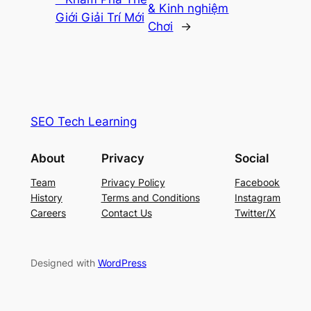
& Kinh nghiệm
Giới Giải Trí Mới
Chơi
→
SEO Tech Learning
About
Privacy
Social
Team
Privacy Policy
Facebook
History
Terms and Conditions
Instagram
Careers
Contact Us
Twitter/X
Designed with
WordPress