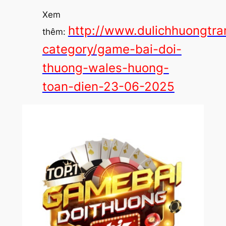
Xem
http://www.dulichhuongtr
thêm:
category/game-bai-doi-
thuong-wales-huong-
toan-dien-23-06-2025