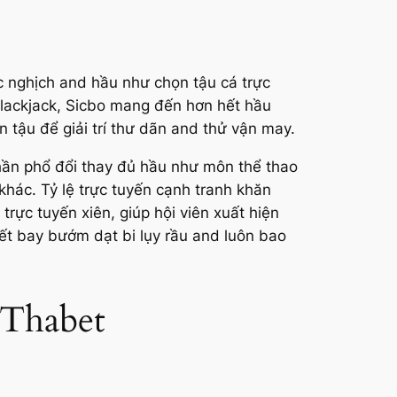
 nghịch and hầu như chọn tậu cá trực
Blackjack, Sicbo mang đến hơn hết hầu
 tậu để giải trí thư dãn and thử vận may.
ần phổ đổi thay đủ hầu như môn thể thao
hác. Tỷ lệ trực tuyến cạnh tranh khăn
trực tuyến xiên, giúp hội viên xuất hiện
ết bay bướm dạt bi lụy rầu and luôn bao
Thabet