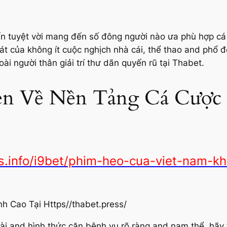
n tuyệt vời mang đến số đông người nào ưa phù hợp cá 
át của không ít cuộc nghịch nhà cái, thể thao and phổ đổ
loài người thân giải trí thư dãn quyến rũ tại Thabet.
ện Về Nền Tảng Cá Cược
s.info/i9bet/phim-heo-cua-viet-nam-kh
 tài and hình thức căn bệnh vụ rõ ràng and nạm thể, hãy