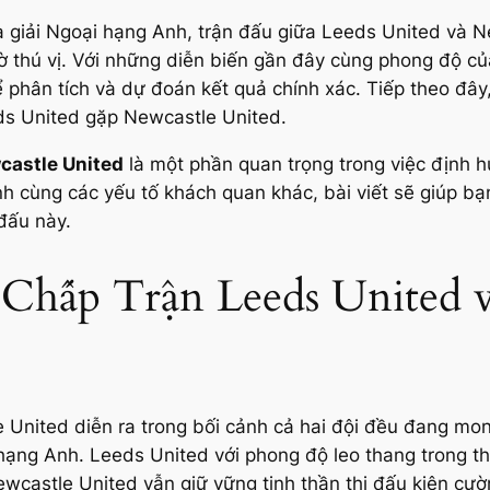
 giải Ngoại hạng Anh, trận đấu giữa Leeds United và N
 thú vị. Với những diễn biến gần đây cùng phong độ củ
phân tích và dự đoán kết quả chính xác. Tiếp theo đây
eds United gặp Newcastle United.
castle United
là một phần quan trọng trong việc định 
nh cùng các yếu tố khách quan khác, bài viết sẽ giúp bạ
đấu này.
Chấp Trận Leeds United v
 United diễn ra trong bối cảnh cả hai đội đều đang m
hạng Anh. Leeds United với phong độ leo thang trong thờ
ewcastle United vẫn giữ vững tinh thần thi đấu kiên cườ