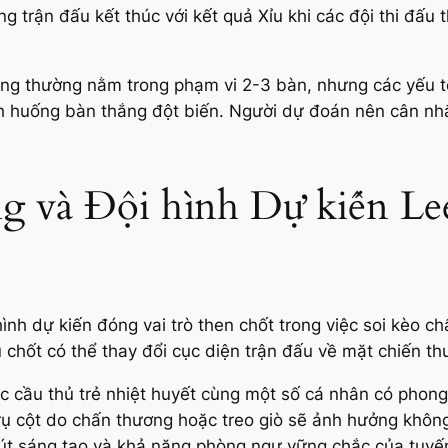
g trận đấu kết thúc với kết quả Xỉu khi các đội thi đấu 
ng thường nằm trong phạm vi 2-3 bàn, nhưng các yếu tố
h huống bàn thắng đột biến. Người dự đoán nên cân nhắ
g và Đội hình Dự kiến Lee
hình dự kiến đóng vai trò then chốt trong việc soi kèo 
 chốt có thể thay đổi cục diện trận đấu về mặt chiến t
c cầu thủ trẻ nhiệt huyết cùng một số cá nhân có phong
trụ cột do chấn thương hoặc treo giò sẽ ảnh hưởng khôn
út sáng tạo và khả năng phòng ngự vững chắc của tuyế