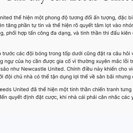
ted thể hiện một phong độ tương đối ấn tượng, đặc biệ
viên tăng phần tự tin và thể hiện rõ quyết tâm lọt vào 
, phối hợp tấn công đa dạng, và tinh thần thi đấu kiê
ếp trước các đội bóng trong tốp dưới cũng đặt ra câu hỏi
 ngự của họ cần được gia cố vì thường xuyên mắc lỗi tr
 sảo như Newcastle United. Chính điều này khiến cho vi
i đội chủ nhà có thể tận dụng lợi thế về sân bãi nhưn
eeds United đã thể hiện một tinh thần chiến tranh tưn
ến quyết định đặt cược, khi nhà cái phải cân nhắc các y