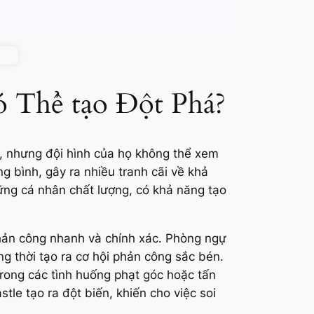
ó Thể tạo Đột Phá?
i, nhưng đội hình của họ không thể xem
 bình, gây ra nhiều tranh cãi về khả
ững cá nhân chất lượng, có khả năng tạo
phản công nhanh và chính xác. Phòng ngự
g thời tạo ra cơ hội phản công sắc bén.
 trong các tình huống phạt góc hoặc tấn
le tạo ra đột biến, khiến cho việc soi