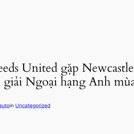
Leeds United gặp Newcastl
ại giải Ngoại hạng Anh mù
auto
in
Uncategorized