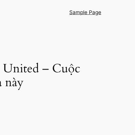
Sample Page
e United – Cuộc
a này