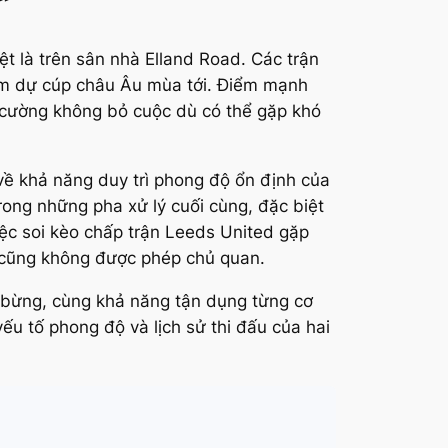
t là trên sân nhà Elland Road. Các trận
nhóm dự cúp châu Âu mùa tới. Điểm mạnh
n cường không bỏ cuộc dù có thể gặp khó
 về khả năng duy trì phong độ ổn định của
ong những pha xử lý cuối cùng, đặc biệt
ệc soi kèo chấp trận Leeds United gặp
g cũng không được phép chủ quan.
g bừng, cùng khả năng tận dụng từng cơ
ếu tố phong độ và lịch sử thi đấu của hai