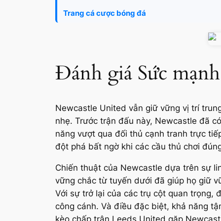
Trang cá cược bóng đá
Đánh giá Sức mạnh 
Newcastle United vẫn giữ vững vị trí tru
nhẹ. Trước trận đấu này, Newcastle đã có
năng vượt qua đối thủ cạnh tranh trực ti
đột phá bất ngờ khi các cầu thủ chơi đún
Chiến thuật của Newcastle dựa trên sự l
vững chắc từ tuyến dưới đã giúp họ giữ v
Với sự trở lại của các trụ cột quan trọng,
công cánh. Và điều đặc biệt, khả năng tận
kèo chấp trận Leeds United gặp Newcastl