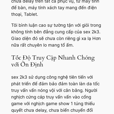
chưa delay trên tất cả phục vụ, từ máy tính
để bàn, máy tính xách tay mang đến điện
thoại, Tablet.
Tôi bình luận cao sự tường tận với giỏi trong
không tính bên đẳng cung cấp của sex 2k3.
Giao diện đó sẽ chưa còn riêng gì xa lạ Hơn
nữa rất chuyên lo mang tổ ấm.
Tốc Độ Truy Cập Nhanh Chóng
với Ổn Định
sex 2k3 sử dụng công nghệ tiên tiến với
phát triển để đảm bảo đảm toàn làn da tốc
truy vấn vấn nóng vội với cân bằng. Người
nghịch cứng cáp truy vấn vấn vào cổng
game với nghịch game show 1 túng thiếu
quyết chưa delay, chưa biến chuyển đổi