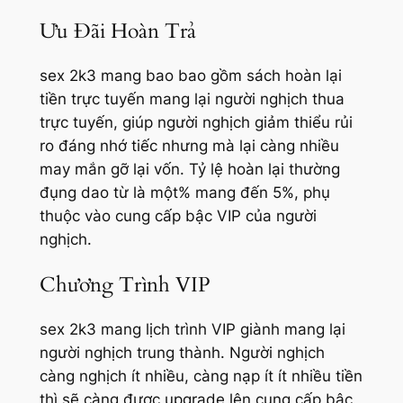
Ưu Đãi Hoàn Trả
sex 2k3 mang bao bao gồm sách hoàn lại
tiền trực tuyến mang lại người nghịch thua
trực tuyến, giúp người nghịch giảm thiểu rủi
ro đáng nhớ tiếc nhưng mà lại càng nhiều
may mắn gỡ lại vốn. Tỷ lệ hoàn lại thường
đụng dao từ là một% mang đến 5%, phụ
thuộc vào cung cấp bậc VIP của người
nghịch.
Chương Trình VIP
sex 2k3 mang lịch trình VIP giành mang lại
người nghịch trung thành. Người nghịch
càng nghịch ít nhiều, càng nạp ít ít nhiều tiền
thì sẽ càng được upgrade lên cung cấp bậc