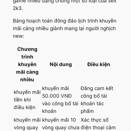
game nhiều dạng chủng một số loại của sex
2k3.
Bảng hoạch toán đông đảo lịch trình khuyễn
mãi càng nhiều giành mang lại người nghịch
new:
Chương
trình
khuyễn
Nội dung
Điều kiện
mãi càng
nhiều
khuyến mãi
Đăng cam kết
khuyến mãi
50.000 VNĐ
công bố tài
tiền khi
vào công bố tài
khoản tác
điều kiện
khoản
phẩm
khuyến mãi
khuyến mãi 10
Xác thực số
vòng quay
vòng quay chưa
điện thoại cảm