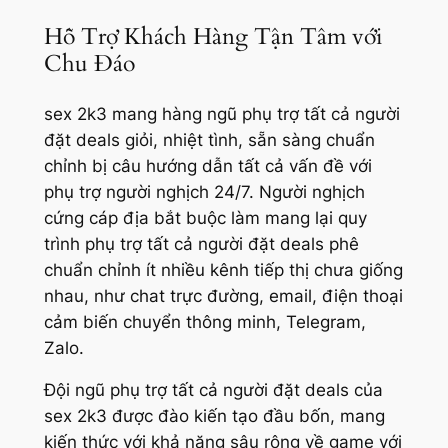
Hỗ Trợ Khách Hàng Tận Tâm với
Chu Đáo
sex 2k3 mang hàng ngũ phụ trợ tất cả người
đặt deals giỏi, nhiệt tình, sẵn sàng chuẩn
chỉnh bị câu hướng dẫn tất cả vấn đề với
phụ trợ người nghịch 24/7. Người nghịch
cứng cáp địa bắt buộc làm mang lại quy
trình phụ trợ tất cả người đặt deals phê
chuẩn chỉnh ít nhiều kênh tiếp thị chưa giống
nhau, như chat trực đường, email, điện thoại
cảm biến chuyển thông minh, Telegram,
Zalo.
Đội ngũ phụ trợ tất cả người đặt deals của
sex 2k3 được đào kiến tạo đầu bốn, mang
kiến thức với khả năng sâu rộng về game với