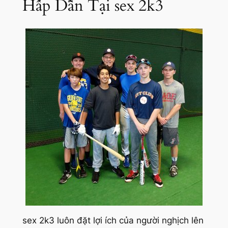
Hấp Dẫn Tại sex 2k3
sex 2k3 luôn đặt lợi ích của người nghịch lên