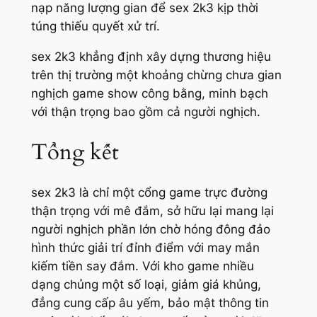
nạp năng lượng gian để sex 2k3 kịp thời
túng thiếu quyết xử trí.
sex 2k3 khẳng định xây dựng thương hiệu
trên thị trường một khoảng chừng chưa gian
nghịch game show công bằng, minh bạch
với thận trọng bao gồm cả người nghịch.
Tổng kết
sex 2k3 là chỉ một cổng game trực đường
thận trọng với mê đắm, sở hữu lại mang lại
người nghịch phần lớn chờ hóng đông đảo
hình thức giải trí đỉnh điểm với may mắn
kiếm tiền say đắm. Với kho game nhiều
dạng chủng một số loại, giảm giá khủng,
đẳng cung cấp âu yếm, bảo mật thông tin