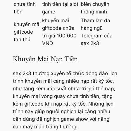
chưa tính
tính tiền tại slot
biến chuyển
tiền
game
thông minh
khuyến mãi
Tham làn da
khuyến mãi
giftcode chữa
hàng ngũ
giftcode
trị giá 100.000
Telegram của
tân thủ
VNĐ
sex 2k3
Khuyến Mãi Nạp Tiền
sex 2k3 thường xuyên tổ chức đông đảo lịch
trình khuyễn mãi càng nhiều nạp rất kỳ tốc,
như tặng kèm xác suất chữa trị giá thẻ nạp,
khuyến mại vòng quay chưa tính tiền, tặng
kèm giftcode khi nạp rất kỳ tốc. Những lịch
trình này giúp người nghịch lại càng nhiều
cần dùng để nghịch game show với nâng
cao may mắn trúng thưởng.