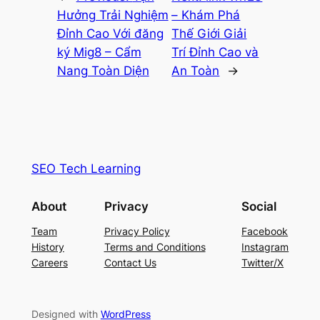
Hưởng Trải Nghiệm
– Khám Phá
Đỉnh Cao Với đăng
Thế Giới Giải
ký Mig8 – Cẩm
Trí Đỉnh Cao và
Nang Toàn Diện
An Toàn
→
SEO Tech Learning
About
Privacy
Social
Team
Privacy Policy
Facebook
History
Terms and Conditions
Instagram
Careers
Contact Us
Twitter/X
Designed with
WordPress