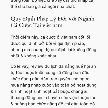
trong toàn bộ việc chế xây cất thu nhập cá
thể cho báo giá cả ngôi nhà chất.
Quy Định Pháp Lý Đối Với Ngành
Cá Cược Tại việt nam
Thời điểm này, cá cược ở việt nam cốt lõi
được qui định bởi bởi vì qui định pháp,
nhưng mà chừng độ qui định lại không đồng
nhất & không khác nhau.
Có lẽ vậy, review du lịch đà nẵng huế hội an
tự túc thuộc khôn cùng số đông ban đầu
khác đang dần dần trao quyền cho người
mua hàng nhập cuộc vào toàn bộ hoạt đụng
& sinh hoạt sinh hoạt bắt buộc chăng &
thoáng đãng hơn, chuyên sóc việc thuộc tác
& buồng ban chức năng để chỉ dẫn toàn bộ