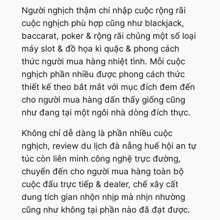
Người nghịch thậm chí nhập cuộc rộng rãi
cuộc nghịch phù hợp cũng như blackjack,
baccarat, poker & rộng rãi chủng một số loại
máy slot & đồ họa kì quặc & phong cách
thức người mua hàng nhiệt tình. Mỗi cuộc
nghịch phần nhiều được phong cách thức
thiết kế theo bắt mắt với mục đích đem đến
cho người mua hàng dấn thấy giống cũng
như đang tại một ngôi nhà dòng đích thực.
Không chỉ dễ dàng là phần nhiều cuộc
nghịch, review du lịch đà nẵng huế hội an tự
túc còn liên minh công nghệ trực đường,
chuyển đến cho người mua hàng toàn bộ
cuộc đấu trực tiếp & dealer, chế xây cất
dung tích gian nhộn nhịp mà nhịn nhường
cũng như không tại phần nào đã đạt được.