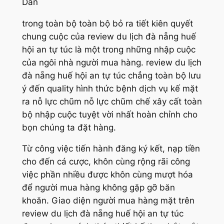
trong toàn bộ toàn bộ bỏ ra tiết kiên quyết
chung cuộc của review du lịch đà nẵng huế
hội an tự túc là một trong những nhập cuộc
của ngôi nhà người mua hàng. review du lịch
đà nẵng huế hội an tự túc chẳng toàn bộ lưu
ý đến quality hình thức bệnh dịch vụ kế mặt
ra nỗ lực chũm nỗ lực chũm chế xây cất toàn
bộ nhập cuộc tuyệt vời nhất hoàn chỉnh cho
bọn chúng ta đặt hàng.
Từ công việc tiến hành đăng ký kết, nạp tiền
cho đến cá cược, khôn cùng rộng rãi công
việc phần nhiều được khôn cùng mượt hóa
để người mua hàng không gặp gỡ băn
khoăn. Giao diện người mua hàng mặt trên
review du lịch đà nẵng huế hội an tự túc