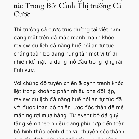
túc Trong Bối Cảnh Thị trường Cá
Cược
Thị trường cá cược trực đường tại việt nam
đang mặt trên đà mập mạnh mạnh khỏe.
review du lịch đà nẵng huế hội an tự túc
chẳng toàn bộ đang hung tàn một vị trí dĩ
nhiên kế mặt ra đang mở đầu trong rộng rãi
lĩnh vực.
Với chừng độ tuyên chiến & cạnh tranh khốc
liệt trong khoảng phần nhiều phe đối lập,
review du lịch đà nẵng huế hội an tự túc đã
với được toàn bộ chiến lược độc thân để mê
mẩn người mua hàng. Từ event bộ đá quý
tặng kèm theo nhiều dạng phù hợp đến toàn
bộ hình thức bệnh dịch vụ chuyên sóc thành