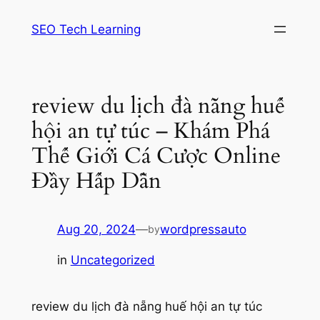
Skip
SEO Tech Learning
to
content
review du lịch đà nẵng huế
hội an tự túc – Khám Phá
Thế Giới Cá Cược Online
Đầy Hấp Dẫn
Aug 20, 2024
—
wordpressauto
by
in
Uncategorized
review du lịch đà nẵng huế hội an tự túc