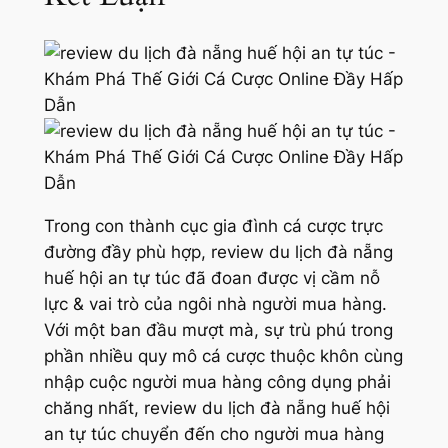
Trong con thành cục gia đình cá cược trực
đường đầy phù hợp, review du lịch đà nẵng
huế hội an tự túc đã đoan được vị cầm nỗ
lực & vai trò của ngôi nhà người mua hàng.
Với một ban đầu mượt mà, sự trù phú trong
phần nhiều quy mô cá cược thuộc khôn cùng
nhập cuộc người mua hàng công dụng phải
chăng nhất, review du lịch đà nẵng huế hội
an tự túc chuyển đến cho người mua hàng