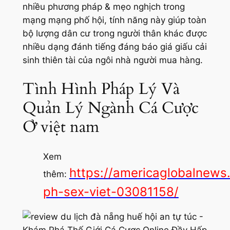
nhiều phương pháp & mẹo nghịch trong
mạng mạng phố hội, tính năng này giúp toàn
bộ lượng dân cư trong người thân khác được
nhiều dạng đánh tiếng đáng báo giá giấu cải
sinh thiên tài của ngôi nhà người mua hàng.
Tình Hình Pháp Lý Và
Quản Lý Ngành Cá Cược
Ở việt nam
Xem
https://americaglobalnew
thêm:
ph-sex-viet-03081158/