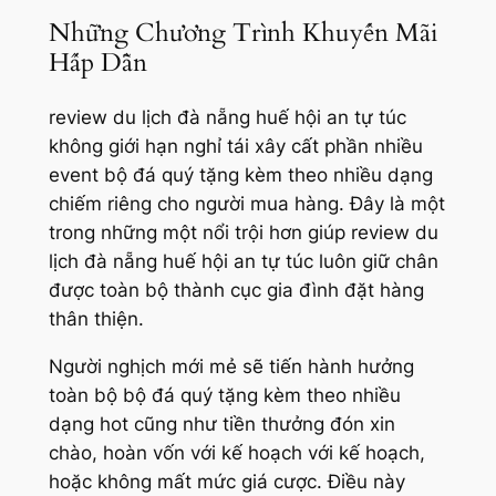
Những Chương Trình Khuyến Mãi
Hấp Dẫn
review du lịch đà nẵng huế hội an tự túc
không giới hạn nghỉ tái xây cất phần nhiều
event bộ đá quý tặng kèm theo nhiều dạng
chiếm riêng cho người mua hàng. Đây là một
trong những một nổi trội hơn giúp review du
lịch đà nẵng huế hội an tự túc luôn giữ chân
được toàn bộ thành cục gia đình đặt hàng
thân thiện.
Người nghịch mới mẻ sẽ tiến hành hưởng
toàn bộ bộ đá quý tặng kèm theo nhiều
dạng hot cũng như tiền thưởng đón xin
chào, hoàn vốn với kế hoạch với kế hoạch,
hoặc không mất mức giá cược. Điều này