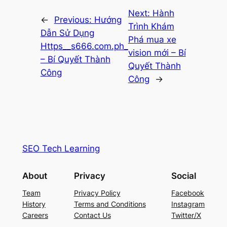
Next:
Hành
←
Previous:
Hướng
Trình Khám
Dẫn Sử Dụng
Phá mua xe
Https__s666.com.ph_
vision mới – Bí
– Bí Quyết Thành
Quyết Thành
Công
Công
→
SEO Tech Learning
About
Privacy
Social
Team
Privacy Policy
Facebook
History
Terms and Conditions
Instagram
Careers
Contact Us
Twitter/X