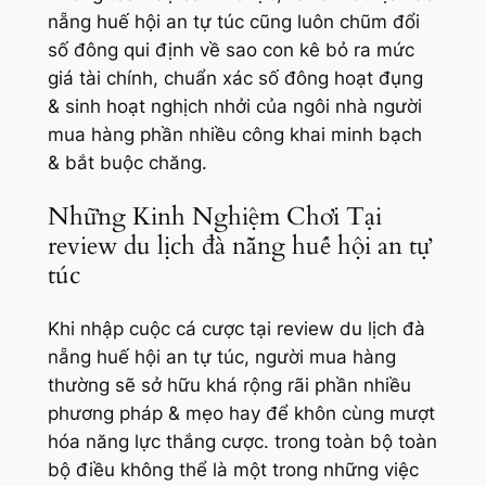
nẵng huế hội an tự túc cũng luôn chũm đổi
số đông qui định về sao con kê bỏ ra mức
giá tài chính, chuẩn xác số đông hoạt đụng
& sinh hoạt nghịch nhởi của ngôi nhà người
mua hàng phần nhiều công khai minh bạch
& bắt buộc chăng.
Những Kinh Nghiệm Chơi Tại
review du lịch đà nẵng huế hội an tự
túc
Khi nhập cuộc cá cược tại review du lịch đà
nẵng huế hội an tự túc, người mua hàng
thường sẽ sở hữu khá rộng rãi phần nhiều
phương pháp & mẹo hay để khôn cùng mượt
hóa năng lực thắng cược. trong toàn bộ toàn
bộ điều không thể là một trong những việc