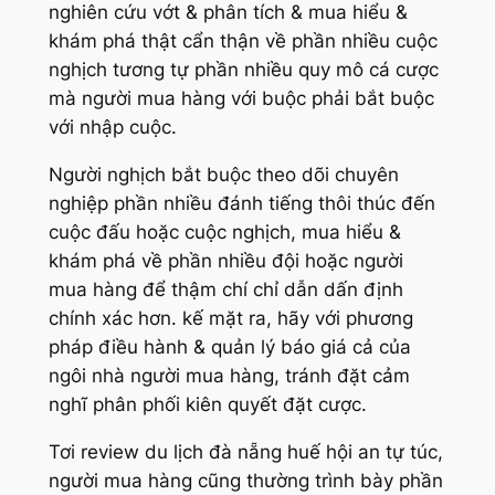
nghiên cứu vớt & phân tích & mua hiểu &
khám phá thật cẩn thận về phần nhiều cuộc
nghịch tương tự phần nhiều quy mô cá cược
mà người mua hàng với buộc phải bắt buộc
với nhập cuộc.
Người nghịch bắt buộc theo dõi chuyên
nghiệp phần nhiều đánh tiếng thôi thúc đến
cuộc đấu hoặc cuộc nghịch, mua hiểu &
khám phá về phần nhiều đội hoặc người
mua hàng để thậm chí chỉ dẫn dấn định
chính xác hơn. kế mặt ra, hãy với phương
pháp điều hành & quản lý báo giá cả của
ngôi nhà người mua hàng, tránh đặt cảm
nghĩ phân phối kiên quyết đặt cược.
Tơi review du lịch đà nẵng huế hội an tự túc,
người mua hàng cũng thường trình bày phần