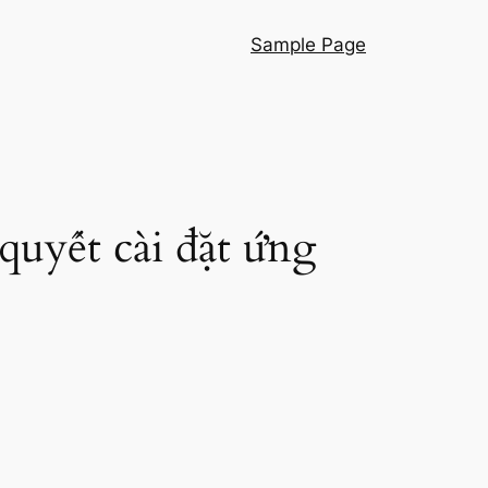
Sample Page
quyết cài đặt ứng