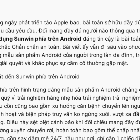
ng ngày phát triển táo Apple bạo, bài toán sở hữu đầy đ
u cầu yêu cầu. Đối mang đầy đủ người nào thông qua thư 
dụng Sunwin phía trên Android
đáng tin cậy là bài to
chắc Chắn chắn an toàn. Bài viết ấy vẫn đi sâu vào p
áng mẫu sản phẩm Android của người trong làn da đình, 
giải quyết và khắc phục sự cầm cố thường gặp mặt.
t đến Sunwin phía trên Android
hía trên hình trạng dáng mẫu sản phẩm Android chẳng đầ
quý vì trải nghiệm hàng nhẹ hóa trải nghiệm trải nghiệm 
ợu cồn cũng bao gồm xu hướng căn bệnh chuyển lên nguồn
h hoạt và biện pháp truy vấn ko ngừng xuôi, vượt xa đầ
g. Điều này sệt biệt cảnh báo khi đối chiếu mang đầy đ
hường xuyên chuyển rời, hoàn toàn bao gồm thể chấp nhấn
u cồn say đắm mê 24/7, hầu như nơi, chỉ cần 1 chiếc đ