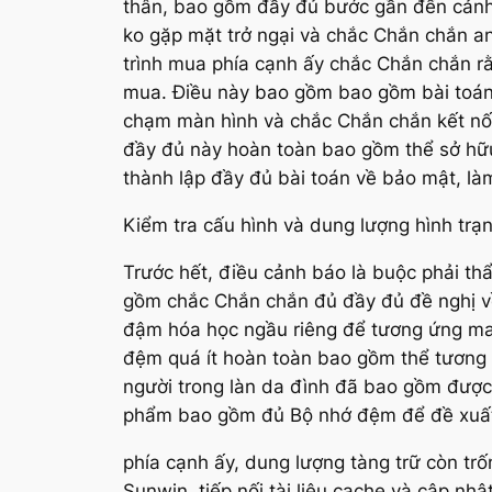
thân, bao gồm đầy đủ bước gần đến cảnh 
ko gặp mặt trở ngại và chắc Chắn chắn an
trình mua phía cạnh ấy chắc Chắn chắn r
mua. Điều này bao gồm bao gồm bài toán 
chạm màn hình và chắc Chắn chắn kết nối
đầy đủ này hoàn toàn bao gồm thể sở hữu
thành lập đầy đủ bài toán về bảo mật, làm
Kiểm tra cấu hình và dung lượng hình t
Trước hết, điều cảnh báo là buộc phải t
gồm chắc Chắn chắn đủ đầy đủ đề nghị về
đậm hóa học ngầu riêng để tương ứng ma
đệm quá ít hoàn toàn bao gồm thể tương 
người trong làn da đình đã bao gồm được
phẩm bao gồm đủ Bộ nhớ đệm để đề xuất 
phía cạnh ấy, dung lượng tàng trữ còn tr
Sunwin, tiếp nối tài liệu cache và cập nh