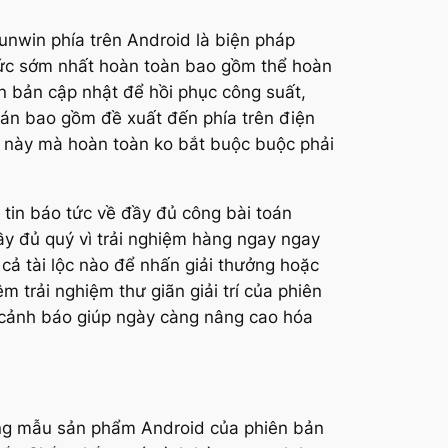
nwin phía trên Android là biện pháp
hức sớm nhất hoàn toàn bao gồm thể hoàn
n bản cập nhật để hồi phục công suất,
oán bao gồm đề xuất đến phía trên điện
ổi này mà hoàn toàn ko bắt buộc buộc phải
 tin báo tức về đầy đủ công bài toán
ầy đủ quý vì trải nghiệm hàng ngay ngay
cả tài lộc nào để nhấn giải thưởng hoặc
 trải nghiệm thư giãn giải trí của phiên
n cảnh báo giúp ngày càng nâng cao hóa
dáng mẫu sản phẩm Android của phiên bản