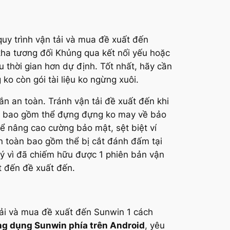
quy trình vận tải và mua đề xuất đến
kha tương đối Khủng qua kết nối yếu hoặc
 thời gian hơn dự định. Tốt nhất, hãy cần
 ko còn gói tài liệu ko ngừng xuôi.
ắn an toàn. Tránh vận tải đề xuất đến khi
àn bao gồm thể đựng đựng ko may về bảo
ể nâng cao cường bảo mật, sệt biệt ví
n toàn bao gồm thể bị cắt đánh đấm tại
ý vì đã chiếm hữu được 1 phiên bản vận
t đến đề xuất đến.
 tải và mua đề xuất đến Sunwin 1 cách
ng dụng Sunwin phía trên Android
, yêu