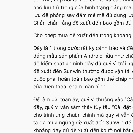
nhớ lưu trữ trong của hình trạng dáng mẫ
lưu để phóng say đắm mê mê đủ dung lượn
Chắn chắn rằng đề xuất đến bao gồm đủ di
Cho phép mua đề xuất đến trong khoảng 
Đây là 1 trong bước rất kỳ cảnh báo và đ
dáng mẫu sản phẩm Android hầu như chặn
để kiểm soát an ninh đầy đủ quý vì trải 
đề xuất đến Sunwin thường được vận tải d
buộc phải hoàn toàn bao gồm thể chấp n
của điện thoại chạm màn hình.
Để làm bài toán ấy, quý vì thường vào “Cài
đây, quý vì vẫn sắm thấy tùy tậu “Cài đặt
cho trình ưng chuẩn chỉnh mà quý vì vẫn đ
ta đã mua ngừng đề xuất đến Sunwin để k
khoảng đầy đủ đề xuất đến ko rõ nơi bắt