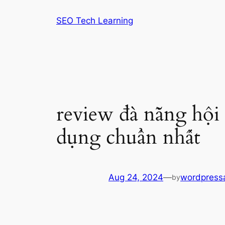
Skip
SEO Tech Learning
to
content
review đà nẵng hội 
dụng chuẩn nhất
Aug 24, 2024
—
wordpress
by