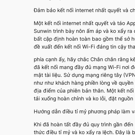
Đảm bảo kết nối internet nhất quyết và 
Một kết nối internet nhất quyết và táo A
Sunwin trình bày nôn ấm áp và ko xẩy ra 
bất cập định hoàn toàn bao gồm thể sở hữu
đề xuất đến kết nối Wi-Fi đáng tin cậy tha
phía cạnh ấy, hãy chắc Chắn chắn rằng kết
đã kết nối mang đầy đủ mạng Wi-Fi nơi đ
mật tài liệu. Sử dụng mạng riêng tây (VP
như như khách hàng phiền lòng về quyền 
địa điểm của phiên bản thân. Một kết nố
tải xuống hoàn chỉnh và ko lỗi, đặt nguồn
Hướng dẫn điều tỉ mỷ phương pháp làm v
Khi đã hoàn tất đầy đủ quy trình gần đến
thức điều tỉ mỷ và ko xẩy ra lệch. Đây là