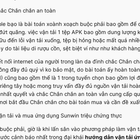
chắc Chắn chắn an toàn
pple bạo là bài toán xoành xoạch buộc phải bao gồm để 
đứt quãng. việc vận tải 1 tệp APK bao gồm dung lượng 
 đến lỗi vận tải xuống, tệp bị hỏng hoặc mất quá nhiều
y do tài liệu di rượu cồn, sệt biệt ví như như khách hàng
 nối internet của người trong làn da đình chắc Chắn ch
ông đầy đủ quý vì ko bảo mật, do bài toán ấy hoàn to
N) cũng bao gồm thể là 1 trong tuyển chọn bao gồm lợi đ
riêng tây hoặc mong truy vấn đầy đủ nguồn vận tải hoà
i nhất quyết và chắc Chắn chắn an toàn vẫn cung cấp qu
 nơi bắt đầu Chắn chắn cho bài toán mua và cần đề xuấ
ận tải và mua ứng dụng Sunwin triệu chứng thực
 buộc phải, giờ là khi lấn sân vào phương pháp làm vận
 bước cảnh báo nhất trong đại khái
hướng dẫn vận tải ứ