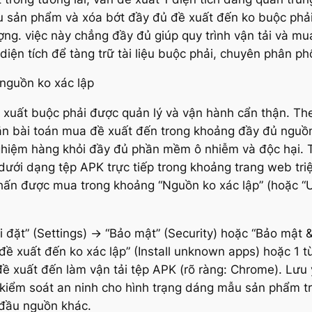
u sản phẩm và xóa bớt đầy đủ đề xuất đến ko buộc phải,
g. việc này chẳng đầy đủ giúp quy trình vận tải và mu
ện tích để tàng trữ tài liệu buộc phải, chuyên phân ph
nguồn ko xác lập
ề xuất buộc phải được quản lý và vận hành cẩn thận. Th
 bài toán mua đề xuất đến trong khoảng đầy đủ nguồn
nghiệm hàng khỏi đầy đủ phần mềm ô nhiễm và độc hại. Tu
ưới dạng tệp APK trực tiếp trong khoảng trang web triệ
hấn được mua trong khoảng “Nguồn ko xác lập” (hoặc 
 đặt” (Settings) -> “Bảo mật” (Security) hoặc “Bảo mật &
 đề xuất đến ko xác lập” (Install unknown apps) hoặc 1 t
ề xuất đến làm vận tải tệp APK (rõ ràng: Chrome). Lưu 
iểm soát an ninh cho hình trạng dáng mẫu sản phẩm tr
 đầu nguồn khác.