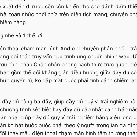
 đề xuất đến di rượu cồn còn khiến cho cho đánh đấm th
 bài toán nhức nhối phía trên diện tích mạng, chuyên ph
ghiệm hàng.
g nhẹ và 1 thể lợi
ện thoại chạm màn hình Android chuyên phân phối 1 trải
mang bài toán truy vấn qua trình ưng chuẩn chỉnh web.
ượu cồn, chắc Chắn chắn phong cách thức trực quan, dễ 
 bao gồm thể đối kháng giản điều hướng giữa đầy đủ c
thức quyến rũ, ko gặp mặt buộc phải tình cảnh chiếm lag
p đầy đủ công ba đẩy, giúp đầy đủ quý vì trải nghiệm h
hương trình sệt biệt hay đầy đủ cập nhật cảnh báo nào
hân hóa, giúp đầy đủ quý vì trải nghiệm hàng xiêu lòng 
àn ko bắt buộc buộc phải theo ý người trong làn da đìn
, đổi thay mẫu điện thoại chạm màn hình tầm thường thành