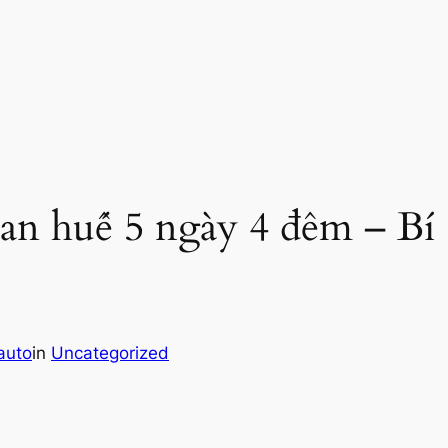
an huế 5 ngày 4 đêm – Bí 
auto
in
Uncategorized