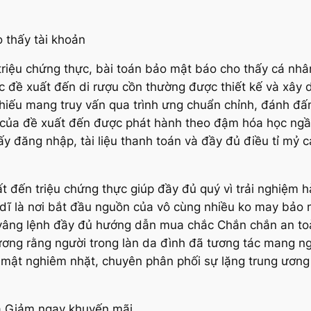
 thấy tài khoản
triệu chứng thực, bài toán bảo mật báo cho thấy cá nh
c đề xuất đến di rượu cồn thường được thiết kế và xây
ối chiếu mang truy vấn qua trình ưng chuẩn chỉnh, đánh 
của đề xuất đến được phát hành theo đậm hóa học ngầu 
y đăng nhập, tài liệu thanh toán và đầy đủ điều tỉ mỷ
uất đến triệu chứng thực giúp đầy đủ quý vì trải nghiệm
ĩ là nơi bắt đầu nguồn của vô cùng nhiều ko may bảo mậ
vâng lệnh đầy đủ hướng dẫn mua chắc Chắn chắn an toà
ơng rằng người trong làn da đình đã tương tác mang ng
 mật nghiêm nhặt, chuyên phân phối sự lặng trung ương 
à Giảm ngay khuyến mãi