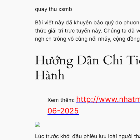
quay thu xsmb
Bài viết này đã khuyên bảo quý do phươ
thức giải trí trực tuyến này. Chúng ta đã
nghịch trông vô cùng nổi nhảy, cộng đồng
Hướng Dẫn Chi Tiế
Hành
http://www.nhatm
Xem thêm:
06-2025
Lúc trước khởi đầu phiêu lưu loài người t