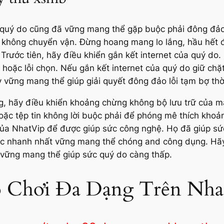
 quý do cũng đã vững mang thể gặp buộc phải đông đả
ng không chuyển vận. Đừng hoang mang lo lắng, hầu hế
Trước tiên, hãy điều khiển gắn kết internet của quý do
hoặc lỗi chọn. Nếu gắn kết internet của quý do giữ chặt
y vững mang thể giúp giải quyết đông đảo lỗi tạm bợ thờ
, hãy điều khiển khoảng chừng không bộ lưu trữ của mẫ
ặc tệp tin không lời buộc phải để phóng mê thích khoả
ủa NhatVip để được giúp sức công nghệ. Họ đã giúp sứ
c nhanh nhất vững mang thể chóng and công dụng. Hãy
 vững mang thể giúp sức quý do càng thấp.
 Chơi Đa Dạng Trên Nha