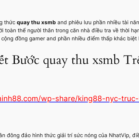
ng thức
quay thu xsmb
and phiêu lưu phần nhiều tài nă
 với toàn thể người thân trong căn nhà điều tra về thời
 cộng đồng gamer and phần nhiều điểm thấp khác biệt l
t Bước quay thu xsmb Tr
inh88.com/wp-share/king88-nyc-truc-
hân đông đảo hình thức giải trí sức nóng của NhatVip, đ