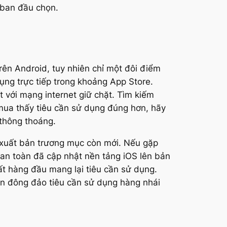
 ban đầu chọn.
ên Android, tuy nhiên chỉ một đôi điểm
ụng trực tiếp trong khoảng App Store.
 với mạng internet giữ chặt. Tìm kiếm
mua thấy tiêu cần sử dụng đúng hơn, hãy
 thông thoáng.
 xuất bản trương mục còn mới. Nếu gặp
 an toàn đã cập nhật nền tảng iOS lên bản
ất hàng đầu mang lại tiêu cần sử dụng.
ọn đông đảo tiêu cần sử dụng hàng nhái