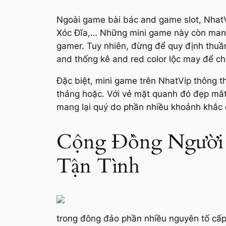
Ngoài game bài bác and game slot, NhatV
Xóc Đĩa,… Những mini game này còn mang 
gamer. Tuy nhiên, đừng để quy định thuần
and thống kê and red color lộc may để ch
Đặc biệt, mini game trên NhatVip thông 
thảng hoặc. Với vẻ mặt quanh đó đẹp mắt
mang lại quý do phần nhiều khoảnh khắc đô
Cộng Đồng Người 
Tận Tình
trong đông đảo phần nhiều nguyên tố cấp