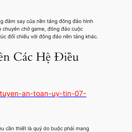
ng đắm say của nền tảng đông đảo hình
 hạn chuyên chở game, đông đảo cuộc
úc đối chiếu với đông đảo nền tảng khác.
ên Các Hệ Điều
tuyen-an-toan-uy-tin-07-
iều cần thiết là quý do buộc phải mang