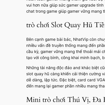
vui hơn nữa giúp sức gamer upgrade tính n
chat trong game giúp gamer vững mang thể
trò chơi Slot Quay Hũ T
Bên cạnh game bài bác, NhatVip còn chuy
nhiều vấn đề truyền thống mang đến phầ
cầu kỳ, gamer vững mang thể thoải mái c
tạo với công bình, công khai minh bạch,
Những tài năng độc đáo and khác biệt cũ
slot quay hũ càng khiến cải thiện cường 
dễ dàng, lập tức. Đặc biệt, card card V
đến mang lại gamer phần nhiều mang tham g
Mini trò chơi Thú Vị, Đa