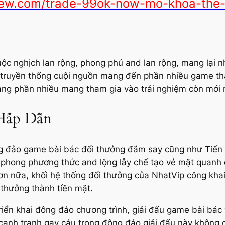
nsew.com/trade-99ok-now-mo-khoa-the-gi
uộc nghịch lan rộng, phong phú and lan rộng, mang lại n
h truyền thống cuội nguồn mang đến phần nhiều game th
ang phần nhiều mang tham gia vào trải nghiệm còn mới
 Hấp Dẫn
ng đảo game bài bác đổi thưởng đắm say cũng như Tiến
hong phương thức and lộng lẫy chế tạo vẻ mặt quanh
ơn nữa, khối hệ thống đổi thưởng của NhatVip công kha
thưởng thành tiền mặt.
riển khai đông đảo chương trình, giải đấu game bài bác
ạnh tranh gay cáu trong đông đảo giải đấu này không 