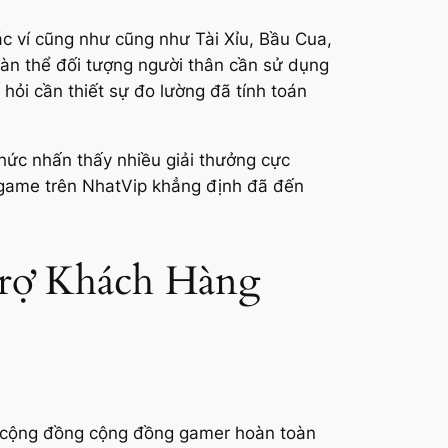
 ví cũng như cũng như Tài Xỉu, Bầu Cua,
oàn thể đối tượng người thân cần sử dụng
hỏi cần thiết sự đo lường đã tính toán
hức nhấn thấy nhiều giải thưởng cực
 game trên NhatVip khẳng định đã đến
rợ Khách Hàng
ột cộng đồng cộng đồng gamer hoàn toàn