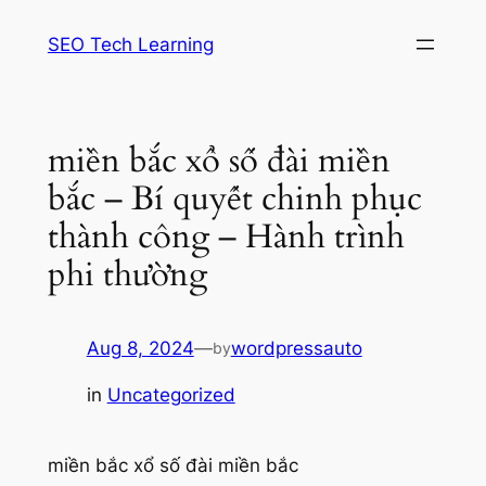
Skip
SEO Tech Learning
to
content
miền bắc xổ số đài miền
bắc – Bí quyết chinh phục
thành công – Hành trình
phi thường
Aug 8, 2024
—
wordpressauto
by
in
Uncategorized
miền bắc xổ số đài miền bắc