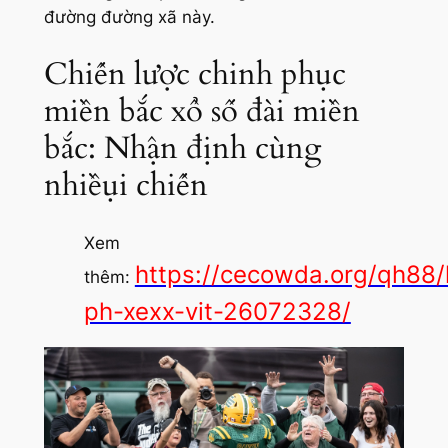
đường đường xã này.
Chiến lược chinh phục
miền bắc xổ số đài miền
bắc: Nhận định cùng
nhiềụi chiến
Xem
https://cecowda.org/qh88
thêm:
ph-xexx-vit-26072328/