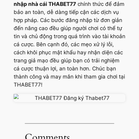
nhập nhà cái THABET77
chính thức để đảm
bảo an toàn, dễ dàng tiếp cận các dịch vụ
hợp pháp. Các bước đăng nhập từ đơn giản
đến nâng cao đều giúp người chơi có thể tự
tin và chủ động trong quá trình vào tài khoản
cá cược. Bên cạnh đó, các mẹo xử lý lỗi,
cách khôi phục mật khẩu hay nhận diện các
trang giả mạo đều giúp bạn có trải nghiệm
cá cược thuận lợi, an toàn hơn. Chúc bạn
thành công và may mắn khi tham gia chơi tại
THABET77!
Comments