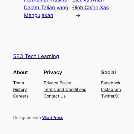
Dalam Talian yang
Định Chính Xác
Mengujakan
→
SEO Tech Learning
About
Privacy
Social
Team
Privacy Policy
Facebook
History
Terms and Conditions
Instagram
Careers
Contact Us
Twitter/X
Designed with
WordPress