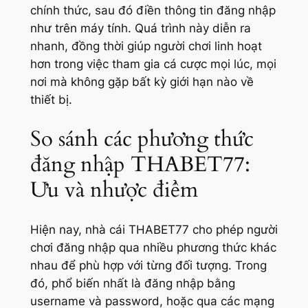
chính thức, sau đó điền thông tin đăng nhập
như trên máy tính. Quá trình này diễn ra
nhanh, đồng thời giúp người chơi linh hoạt
hơn trong việc tham gia cá cược mọi lúc, mọi
nơi mà không gặp bất kỳ giới hạn nào về
thiết bị.
So sánh các phương thức
đăng nhập THABET77:
Ưu và nhược điểm
Hiện nay, nhà cái THABET77 cho phép người
chơi đăng nhập qua nhiều phương thức khác
nhau để phù hợp với từng đối tượng. Trong
đó, phổ biến nhất là đăng nhập bằng
username và password, hoặc qua các mạng