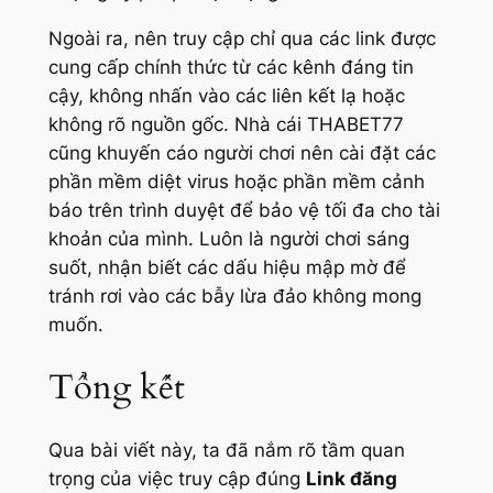
Ngoài ra, nên truy cập chỉ qua các link được
cung cấp chính thức từ các kênh đáng tin
cậy, không nhấn vào các liên kết lạ hoặc
không rõ nguồn gốc. Nhà cái THABET77
cũng khuyến cáo người chơi nên cài đặt các
phần mềm diệt virus hoặc phần mềm cảnh
báo trên trình duyệt để bảo vệ tối đa cho tài
khoản của mình. Luôn là người chơi sáng
suốt, nhận biết các dấu hiệu mập mờ để
tránh rơi vào các bẫy lừa đảo không mong
muốn.
Tổng kết
Qua bài viết này, ta đã nắm rõ tầm quan
trọng của việc truy cập đúng
Link đăng