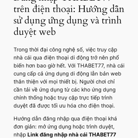
trên điện thoại: Hướng dẫn
sử dụng ứng dụng và trình
duyệt web
Trong thời đại công nghệ số, việc truy cập
nhà cái qua điện thoại di động trở nên phổ
biến hơn bao giờ hết. Với THABET77, nhà cái
cung cấp cả ứng dụng di động lẫn bản web
thân thiện với mọi thiết bị. Người chơi chỉ
cần tải về ứng dụng từ các kho ứng dụng
chính thống hoặc truy cập trực tiếp trình
duyệt đã được tối ưu hóa cho điện thoại.
Hướng dẫn đăng nhập qua điện thoại khá
đơn giản: mở ứng dụng hoặc trình duyệt,
nhập
Link đăng nhập nhà cái THABET77