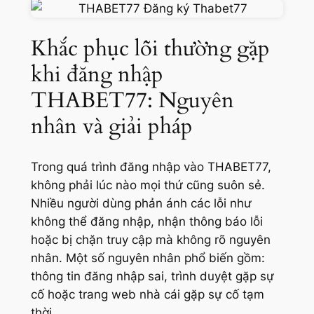
Khắc phục lỗi thường gặp
khi đăng nhập
THABET77: Nguyên
nhân và giải pháp
Trong quá trình đăng nhập vào THABET77,
không phải lúc nào mọi thứ cũng suôn sẻ.
Nhiều người dùng phản ánh các lỗi như
không thể đăng nhập, nhận thông báo lỗi
hoặc bị chặn truy cập mà không rõ nguyên
nhân. Một số nguyên nhân phổ biến gồm:
thông tin đăng nhập sai, trình duyệt gặp sự
cố hoặc trang web nhà cái gặp sự cố tạm
thời.