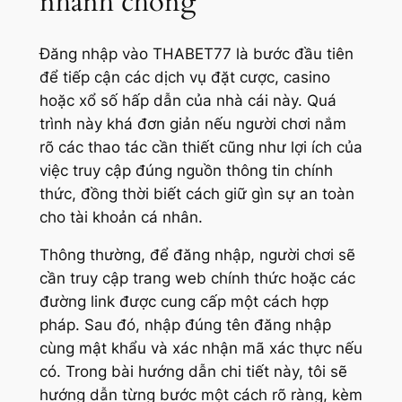
nhanh chóng
Đăng nhập vào THABET77 là bước đầu tiên
để tiếp cận các dịch vụ đặt cược, casino
hoặc xổ số hấp dẫn của nhà cái này. Quá
trình này khá đơn giản nếu người chơi nắm
rõ các thao tác cần thiết cũng như lợi ích của
việc truy cập đúng nguồn thông tin chính
thức, đồng thời biết cách giữ gìn sự an toàn
cho tài khoản cá nhân.
Thông thường, để đăng nhập, người chơi sẽ
cần truy cập trang web chính thức hoặc các
đường link được cung cấp một cách hợp
pháp. Sau đó, nhập đúng tên đăng nhập
cùng mật khẩu và xác nhận mã xác thực nếu
có. Trong bài hướng dẫn chi tiết này, tôi sẽ
hướng dẫn từng bước một cách rõ ràng, kèm