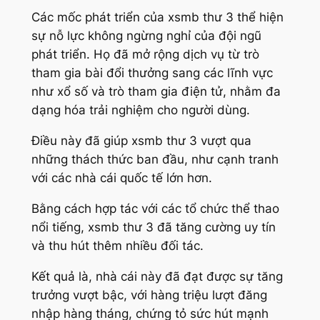
Các mốc phát triển của xsmb thư 3 thể hiện
sự nỗ lực không ngừng nghỉ của đội ngũ
phát triển. Họ đã mở rộng dịch vụ từ trò
tham gia bài đổi thưởng sang các lĩnh vực
như xổ số và trò tham gia điện tử, nhằm đa
dạng hóa trải nghiệm cho người dùng.
Điều này đã giúp xsmb thư 3 vượt qua
những thách thức ban đầu, như cạnh tranh
với các nhà cái quốc tế lớn hơn.
Bằng cách hợp tác với các tổ chức thể thao
nổi tiếng, xsmb thư 3 đã tăng cường uy tín
và thu hút thêm nhiều đối tác.
Kết quả là, nhà cái này đã đạt được sự tăng
trưởng vượt bậc, với hàng triệu lượt đăng
nhập hàng tháng, chứng tỏ sức hút mạnh