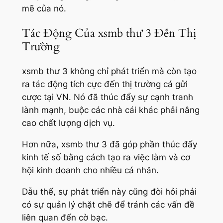
mẽ của nó.
Tác Động Của xsmb thư 3 Đến Thị
Trường
xsmb thư 3 không chỉ phát triển mà còn tạo
ra tác động tích cực đến thị trường cá gửi
cược tại VN. Nó đã thúc đẩy sự cạnh tranh
lành mạnh, buộc các nhà cái khác phải nâng
cao chất lượng dịch vụ.
Hơn nữa, xsmb thư 3 đã góp phần thúc đẩy
kinh tế số bằng cách tạo ra việc làm và cơ
hội kinh doanh cho nhiều cá nhân.
Dẫu thế, sự phát triển này cũng đòi hỏi phải
có sự quản lý chặt chẽ để tránh các vấn đề
liên quan đến cờ bạc.