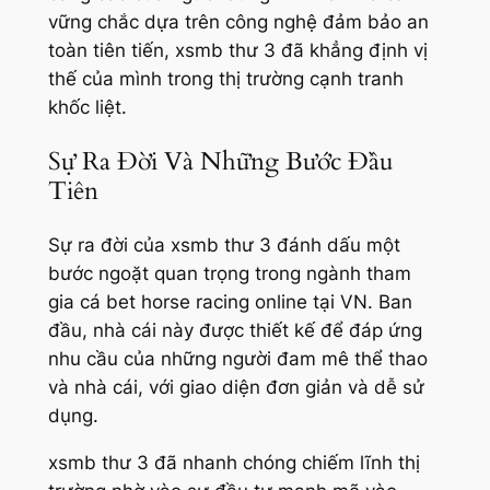
vững chắc dựa trên công nghệ đảm bảo an
toàn tiên tiến, xsmb thư 3 đã khẳng định vị
thế của mình trong thị trường cạnh tranh
khốc liệt.
Sự Ra Đời Và Những Bước Đầu
Tiên
Sự ra đời của xsmb thư 3 đánh dấu một
bước ngoặt quan trọng trong ngành tham
gia cá bet horse racing online tại VN. Ban
đầu, nhà cái này được thiết kế để đáp ứng
nhu cầu của những người đam mê thể thao
và nhà cái, với giao diện đơn giản và dễ sử
dụng.
xsmb thư 3 đã nhanh chóng chiếm lĩnh thị