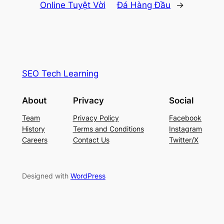
Online Tuyệt Vời
Đá Hàng Đầu
→
SEO Tech Learning
About
Privacy
Social
Team
Privacy Policy
Facebook
History
Terms and Conditions
Instagram
Careers
Contact Us
Twitter/X
Designed with
WordPress