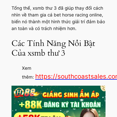
Tổng thể, xsmb thư 3 đã giúp thay đổi cách
nhìn về tham gia cá bet horse racing online,
biến nó thành một hình thức giải trí đảm bảo
an toàn và có trách nhiệm hơn.
Các Tính Năng Nổi Bật
Của xsmb thư 3
Xem
https://southcoastsales.c
thêm: