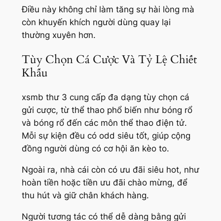
Điều này không chỉ làm tăng sự hài lòng mà
còn khuyến khích người dùng quay lại
thường xuyên hơn.
Tùy Chọn Cá Cược Và Tỷ Lệ Chiết
Khấu
xsmb thư 3 cung cấp đa dạng tùy chọn cá
gửi cược, từ thể thao phổ biến như bóng rổ
và bóng rổ đến các môn thể thao điện tử.
Mỗi sự kiện đều có odd siêu tốt, giúp cộng
đồng người dùng có cơ hội ăn kèo to.
Ngoài ra, nhà cái còn có ưu đãi siêu hot, như
hoàn tiền hoặc tiền ưu đãi chào mừng, để
thu hút và giữ chân khách hàng.
Người tương tác có thể dễ dàng bằng gửi