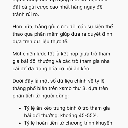
đặt cá gửi cược cao nhất hàng ngày để
tránh rủi ro.
Hơn nữa, bằng gửi cược dõi các sự kiện thể
thao qua phần mềm giúp đưa ra quyết định
dựa trên dữ liệu thực tế.
Một chiến lược tốt là kết hợp giữa trò tham
gia bài đổi thưởng và các trò tham gia nhà
cái để đa dạng hóa cơ hội ăn kèo.
Dưới đây là một số dữ liệu chính về tỷ lệ
thắng phổ biến trên xsmb thư 3, dựa trên
phân tích từ người dùng:
Tỷ lệ ăn kèo trung bình ở trò tham gia
bài đổi thưởng: khoảng 45-55%.
Tỷ lệ hoàn tiền từ chương trình khuyến