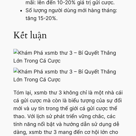
mãi: lên đến 10-20% giá trị gửi cược.
Số lượng người dùng mới hàng tháng:
tăng 15-20%.
Kết luận
Tóm lại, xsmb thư 3 không chỉ là một nhà cái
cá gửi cược mà còn là biểu tượng của sự đổi
mới và uy tín trong thế giới cá gửi cược thể
thao. Với lịch sử phát triển vững chắc, các
tính năng nổi bật và hướng dẫn sử dụng dễ
dàng, xsmb thư 3 mang đến cơ hội lớn cho