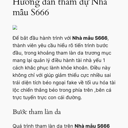
Hướng dẫn tham dự Nhà
mẫu S666
Để bắt đầu hành trình với
Nhà mẫu S666
,
thành viên yêu cầu hiểu rõ tiến trình bước
đầu, trong khoảng tham làn da trương mục
mang lại quản lý điều hành tài nhà yếu 1
cách khắc phục lành khỏe khoắn. Điều này
không chỉ với giúp giảm thiểu cực nhiều sai
trái diện tích béo ngoại fake về tối ưu hóa tài
lộc chiến thắng béo trong phía trên ,bên cá
trực tuyến trực con cái đường.
Bước tham làn da
Quá trình tham làn da trên
Nhà mẫu S666