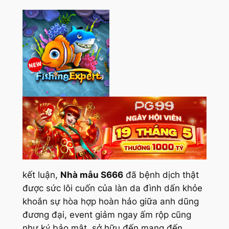
kết luận,
Nhà mẫu S666
đã bệnh dịch thật
được sức lôi cuốn của làn da đình dấn khỏe
khoắn sự hòa hợp hoàn hảo giữa anh dũng
đương đại, event giảm ngay ấm rộp cũng
như ký bảo mật, sở hữu đến mang đến