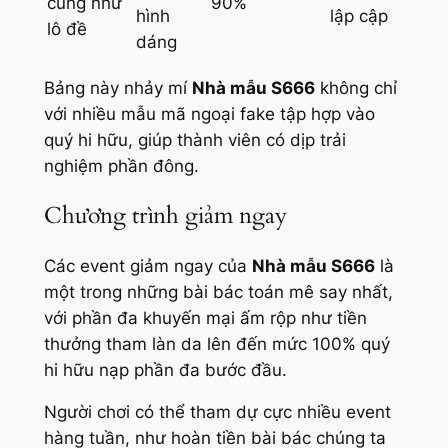
cũng như
90%
hình
lập cập
lô đề
dáng
Bảng này nhảy mí
Nhà mẫu S666
không chỉ
với nhiều mẫu mã ngoại fake tập hợp vào
quý hi hữu, giúp thành viên có dịp trải
nghiệm phần đông.
Chương trình giảm ngay
Các event giảm ngay của
Nhà mẫu S666
là
một trong những bài bác toán mê say nhất,
với phần đa khuyến mại ấm rộp như tiền
thưởng tham làn da lên đến mức 100% quý
hi hữu nạp phần đa bước đầu.
Người chơi có thể tham dự cực nhiều event
hàng tuần, như hoàn tiền bài bác chúng ta