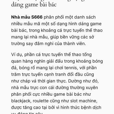
dáng game bài bác
Nhà mẫu S666
phân phối một danh sách
nhiều mẫu mã một số dạng hình dáng game
bài bác, trong khoảng cá trực tuyến thể thao
mang lại nhà mẫu, giúp bền vững các sở
trường say đắm nghi của thành viên.
Ví dụ, phần cá trực tuyến thể thao tổng
quan hàng nghìn giải đấu trong khoảng bóng
đá, bóng rổ mang lại chơi tennis, với phần
trăm trực tuyến cạnh tranh đối đầu cũng
như cháp vá thời gian thực. Dường như đó,
nhà mẫu trực con cái đường thường xuyên
phân phối cực nhiều game bài bác như
blackjack, roulette cũng như slot machine,
được tăng cao tại bởi vì hình thức bệnh dịch
vụ đáng tin cậy.