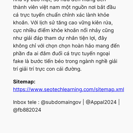
thành viên việt nam một nguồn nơi bắt đầu
cá trực tuyến chuẩn chỉnh xác lành khỏe
khoắn. Với lịch sử tăng cao vững kiên rứa,
cực nhiều điểm khỏe khoắn nổi nhảy cũng
như giải đáp tham dự nhân tiện lợi, đây
không chỉ với chọn chọn hoàn hảo mang đến
phần đa ai đắm đuối cá trực tuyến ngoại
fake là bước tiến béo trong ngành nghề giải
trí giải trí trực con cái đường.
Sitemap:
https://www.seotechlearning.com/sitemap.xml
Inbox tele : @subdomaingov | @Appal2024 |
@fb882024