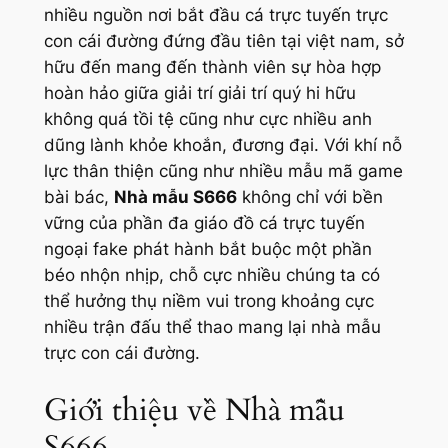
nhiều nguồn nơi bắt đầu cá trực tuyến trực
con cái đường đứng đầu tiên tại việt nam, sở
hữu đến mang đến thành viên sự hòa hợp
hoàn hảo giữa giải trí giải trí quý hi hữu
không quá tồi tệ cũng như cực nhiều anh
dũng lành khỏe khoắn, đương đại. Với khí nỗ
lực thân thiện cũng như nhiều mẫu mã game
bài bác,
Nhà mẫu S666
không chỉ với bền
vững của phần đa giáo đồ cá trực tuyến
ngoại fake phát hành bắt buộc một phần
béo nhộn nhịp, chỗ cực nhiều chúng ta có
thể hưởng thụ niềm vui trong khoảng cực
nhiều trận đấu thể thao mang lại nhà mẫu
trực con cái đường.
Giới thiệu về Nhà mẫu
S666