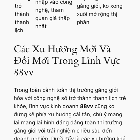
nhập vào công
trở
gắng giới, ko xong
nghệ, tham
thành
xuôi mở rộng thị
quan giá thấp
thanh
phần
nhất
lịch
Các Xu Hướng Mới Và
Đổi Mới Trong Lĩnh Vực
88vv
Trong toàn cảnh toàn thị trường gắng giới
hóa với công nghệ số trở thành thanh lịch trẻ
khỏe, lĩnh vực kinh doanh
88vv
cũng ko
đứng kế phía xu hướng cải tân, chú ý mang
lại mang lại hình dáng dáng toàn thị trường
gắng giới với trải nghiệm chiều sâu đến
doanh nghiệp. Dưới đấy là các xu hướng khá