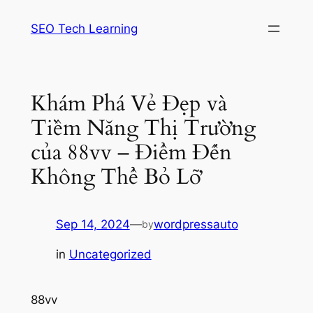
Skip
SEO Tech Learning
to
content
Khám Phá Vẻ Đẹp và
Tiềm Năng Thị Trường
của 88vv – Điểm Đến
Không Thể Bỏ Lỡ
Sep 14, 2024
—
wordpressauto
by
in
Uncategorized
88vv