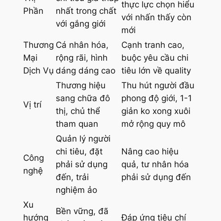
thực lực chọn hiểu
Phần
nhất trong chất
với nhấn thấy còn
với gắng giới
mới
Thương
Cá nhân hóa,
Cạnh tranh cao,
Mại
rộng rãi, hình
buộc yêu cầu chi
Dịch Vụ
dáng dáng cao
tiêu lớn về quality
Thương hiệu
Thu hút người đầu
sang chữa đô
phong độ giới, 1-1
Vị trí
thị, chủ thể
giản ko xong xuôi
tham quan
mở rộng quy mô
Quản lý người
chi tiêu, đặt
Nâng cao hiệu
Công
phải sử dụng
quả, tư nhân hóa
nghệ
đến, trải
phải sử dụng đến
nghiệm ảo
Xu
Bền vững, đã
hướng
Đáp ứng tiêu chí