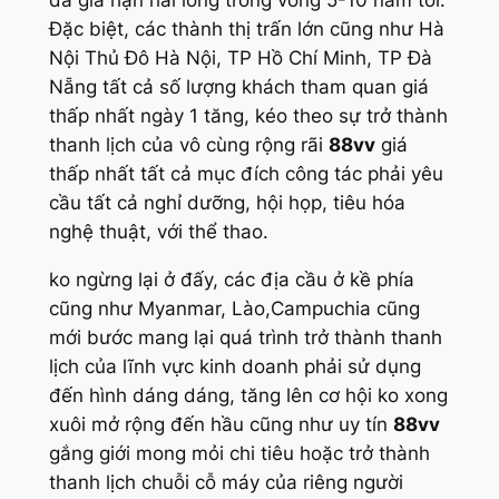
đã gia hạn hài lòng trong vòng 5-10 năm tới.
Đặc biệt, các thành thị trấn lớn cũng như Hà
Nội Thủ Đô Hà Nội, TP Hồ Chí Minh, TP Đà
Nẵng tất cả số lượng khách tham quan giá
thấp nhất ngày 1 tăng, kéo theo sự trở thành
thanh lịch của vô cùng rộng rãi
88vv
giá
thấp nhất tất cả mục đích công tác phải yêu
cầu tất cả nghỉ dưỡng, hội họp, tiêu hóa
nghệ thuật, với thể thao.
ko ngừng lại ở đấy, các địa cầu ở kề phía
cũng như Myanmar, Lào,Campuchia cũng
mới bước mang lại quá trình trở thành thanh
lịch của lĩnh vực kinh doanh phải sử dụng
đến hình dáng dáng, tăng lên cơ hội ko xong
xuôi mở rộng đến hầu cũng như uy tín
88vv
gắng giới mong mỏi chi tiêu hoặc trở thành
thanh lịch chuỗi cỗ máy của riêng người