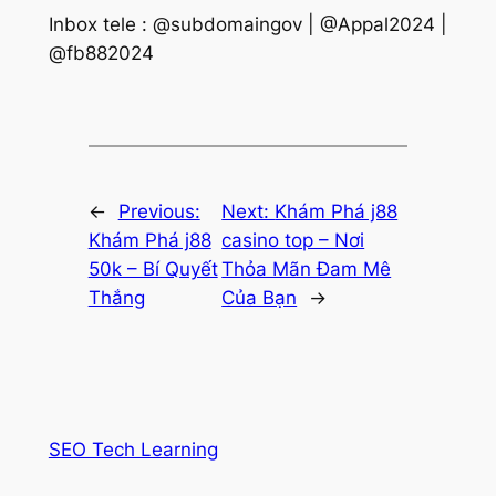
Inbox tele : @subdomaingov | @Appal2024 |
@fb882024
←
Previous:
Next:
Khám Phá j88
Khám Phá j88
casino top – Nơi
50k – Bí Quyết
Thỏa Mãn Đam Mê
Thắng
Của Bạn
→
SEO Tech Learning