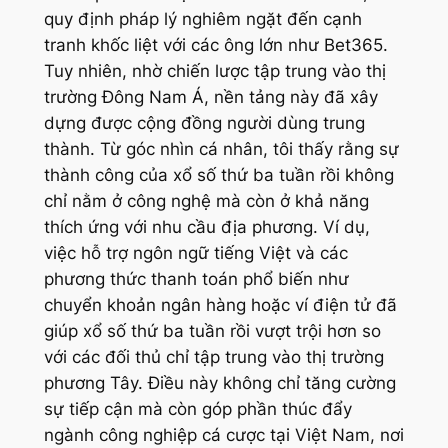
quy định pháp lý nghiêm ngặt đến cạnh
tranh khốc liệt với các ông lớn như Bet365.
Tuy nhiên, nhờ chiến lược tập trung vào thị
trường Đông Nam Á, nền tảng này đã xây
dựng được cộng đồng người dùng trung
thành. Từ góc nhìn cá nhân, tôi thấy rằng sự
thành công của xổ số thứ ba tuần rồi không
chỉ nằm ở công nghệ mà còn ở khả năng
thích ứng với nhu cầu địa phương. Ví dụ,
việc hỗ trợ ngôn ngữ tiếng Việt và các
phương thức thanh toán phổ biến như
chuyển khoản ngân hàng hoặc ví điện tử đã
giúp
xổ số thứ ba tuần rồi
vượt trội hơn so
với các đối thủ chỉ tập trung vào thị trường
phương Tây. Điều này không chỉ tăng cường
sự tiếp cận mà còn góp phần thúc đẩy
ngành công nghiệp cá cược tại Việt Nam, nơi