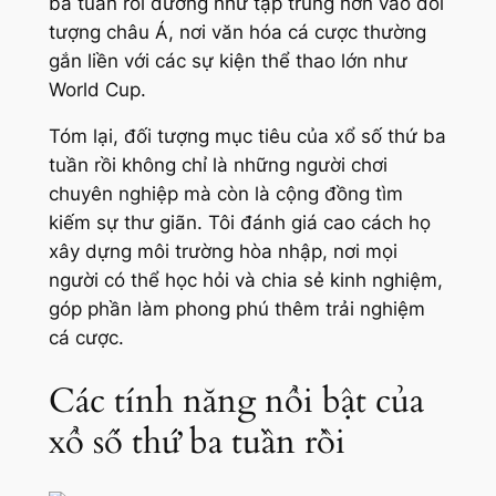
ba tuần rồi dường như tập trung hơn vào đối
tượng châu Á, nơi văn hóa cá cược thường
gắn liền với các sự kiện thể thao lớn như
World Cup.
Tóm lại, đối tượng mục tiêu của xổ số thứ ba
tuần rồi không chỉ là những người chơi
chuyên nghiệp mà còn là cộng đồng tìm
kiếm sự thư giãn. Tôi đánh giá cao cách họ
xây dựng môi trường hòa nhập, nơi mọi
người có thể học hỏi và chia sẻ kinh nghiệm,
góp phần làm phong phú thêm trải nghiệm
cá cược.
Các tính năng nổi bật của
xổ số thứ ba tuần rồi