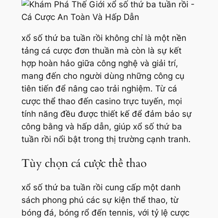
xổ số thứ ba tuần rồi không chỉ là một nền
tảng cá cược đơn thuần mà còn là sự kết
hợp hoàn hảo giữa công nghệ và giải trí,
mang đến cho người dùng những công cụ
tiên tiến để nâng cao trải nghiệm. Từ cá
cược thể thao đến casino trực tuyến, mọi
tính năng đều được thiết kế để đảm bảo sự
công bằng và hấp dẫn, giúp
xổ số thứ ba
tuần rồi
nổi bật trong thị trường cạnh tranh.
Tùy chọn cá cược thể thao
xổ số thứ ba tuần rồi cung cấp một danh
sách phong phú các sự kiện thể thao, từ
bóng đá, bóng rổ đến tennis, với tỷ lệ cược