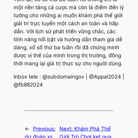
một nền tảng cá cược mà còn là điểm đến lý
tưởng cho những ai muốn khám phá thế giới
giải trí trực tuyến một cách an toàn và hấp
dẫn. Với lịch sử phát triển vững chắc, các
tính năng nổi bật và hướng dẫn tham gia dễ
dàng,
xổ số thứ ba tuần rồi
đã chứng minh
được vị thế của mình trong thị trường, đồng
thời mang lại giá trị thực sự cho người dùng.
Inbox tele : @subdomaingov | @Appal2024 |
@fb882024
←
Previous:
Next:
Khám Phá Thế
dự đoán xs
Giới Trò Chơi ket qua