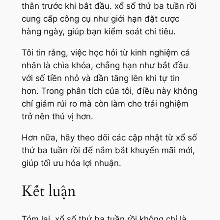
thân trước khi bắt đầu. xổ số thứ ba tuần rồi
cung cấp công cụ như giới hạn đặt cược
hàng ngày, giúp bạn kiểm soát chi tiêu.
Tôi tin rằng, việc học hỏi từ kinh nghiệm cá
nhân là chìa khóa, chẳng hạn như bắt đầu
với số tiền nhỏ và dần tăng lên khi tự tin
hơn. Trong phân tích của tôi, điều này không
chỉ giảm rủi ro mà còn làm cho trải nghiệm
trở nên thú vị hơn.
Hơn nữa, hãy theo dõi các cập nhật từ xổ số
thứ ba tuần rồi để nắm bắt khuyến mãi mới,
giúp tối ưu hóa lợi nhuận.
Kết luận
Tóm lại, xổ số thứ ba tuần rồi không chỉ là