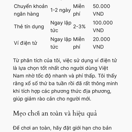
Chuyển khoản
Miễn
50.000
1-2 ngày
ngân hàng
phí
VND
Ngay lập
100.000
Thẻ tín dụng
2-3%
tức
VND
Ngay lập
Miễn
20.000
Ví điện tử
tức
phí
VND
Từ phân tích của tôi, việc sử dụng ví điện tử
là lựa chọn tốt nhất cho người dùng Việt
Nam nhờ tốc độ nhanh và phí thấp. Tôi thấy
rằng xổ số thứ ba tuần rồi đã rất thông minh
khi tích hợp các phương thức địa phương,
giúp giảm rào cản cho người mới.
Mẹo chơi an toàn và hiệu quả
Để chơi an toàn, hãy đặt giới hạn cho bản