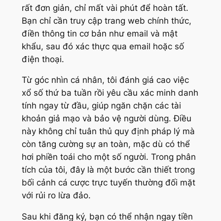
rất đơn giản, chỉ mất vài phút để hoàn tất.
Bạn chỉ cần truy cập trang web chính thức,
điền thông tin cơ bản như email và mật
khẩu, sau đó xác thực qua email hoặc số
điện thoại.
Từ góc nhìn cá nhân, tôi đánh giá cao việc
xổ số thứ ba tuần rồi yêu cầu xác minh danh
tính ngay từ đầu, giúp ngăn chặn các tài
khoản giả mạo và bảo vệ người dùng. Điều
này không chỉ tuân thủ quy định pháp lý mà
còn tăng cường sự an toàn, mặc dù có thể
hơi phiền toái cho một số người. Trong phân
tích của tôi, đây là một bước cần thiết trong
bối cảnh cá cược trực tuyến thường đối mặt
với rủi ro lừa đảo.
Sau khi đăng ký, bạn có thể nhận ngay tiền