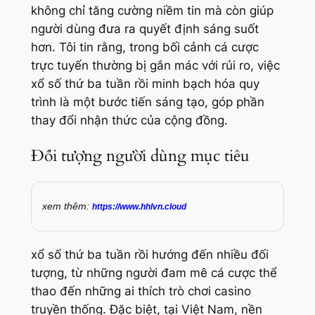
không chỉ tăng cường niềm tin mà còn giúp
người dùng đưa ra quyết định sáng suốt
hơn. Tôi tin rằng, trong bối cảnh cá cược
trực tuyến thường bị gắn mác với rủi ro, việc
xổ số thứ ba tuần rồi minh bạch hóa quy
trình là một bước tiến sáng tạo, góp phần
thay đổi nhận thức của cộng đồng.
Đối tượng người dùng mục tiêu
xem thêm:
https://www.hhlvn.cloud
xổ số thứ ba tuần rồi hướng đến nhiều đối
tượng, từ những người đam mê cá cược thể
thao đến những ai thích trò chơi casino
truyền thống. Đặc biệt, tại Việt Nam, nền