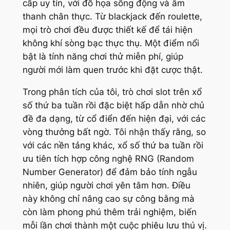
cấp uy tín, với đồ họa sống động và âm
thanh chân thực. Từ blackjack đến roulette,
mọi trò chơi đều được thiết kế để tái hiện
không khí sòng bạc thực thụ. Một điểm nổi
bật là tính năng chơi thử miễn phí, giúp
người mới làm quen trước khi đặt cược thật.
Trong phân tích của tôi, trò chơi slot trên xổ
số thứ ba tuần rồi đặc biệt hấp dẫn nhờ chủ
đề đa dạng, từ cổ điển đến hiện đại, với các
vòng thưởng bất ngờ. Tôi nhận thấy rằng, so
với các nền tảng khác, xổ số thứ ba tuần rồi
ưu tiên tích hợp công nghệ RNG (Random
Number Generator) để đảm bảo tính ngẫu
nhiên, giúp người chơi yên tâm hơn. Điều
này không chỉ nâng cao sự công bằng mà
còn làm phong phú thêm trải nghiệm, biến
mỗi lần chơi thành một cuộc phiêu lưu thú vị.