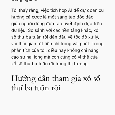
Tôi thấy rằng, việc tích hợp AI để dự đoán xu
hướng cá cược là một sáng tạo độc đáo,
giúp người dùng đưa ra quyết định dựa trên
dữ liệu. So sánh với các nền tảng khác, xổ
số thứ ba tuần rồi dẫn đầu về tốc độ xử lý,
với thời gian rút tiền chỉ trong vài phút. Trong
phân tích của tôi, điều này không chỉ nâng
cao sự hài lòng mà còn củng cố vị thế của
xổ số thứ ba tuần rồi
trong thị trường.
Hướng dẫn tham gia xổ số
thứ ba tuần rồi