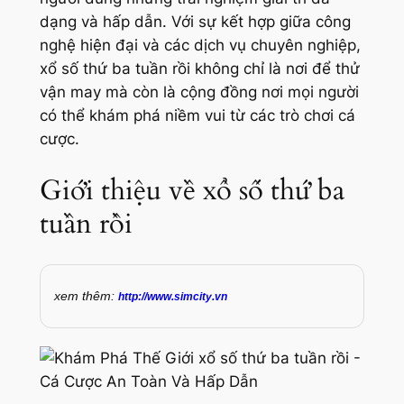
dạng và hấp dẫn. Với sự kết hợp giữa công
nghệ hiện đại và các dịch vụ chuyên nghiệp,
xổ số thứ ba tuần rồi
không chỉ là nơi để thử
vận may mà còn là cộng đồng nơi mọi người
có thể khám phá niềm vui từ các trò chơi cá
cược.
Giới thiệu về xổ số thứ ba
tuần rồi
xem thêm:
http://www.simcity.vn