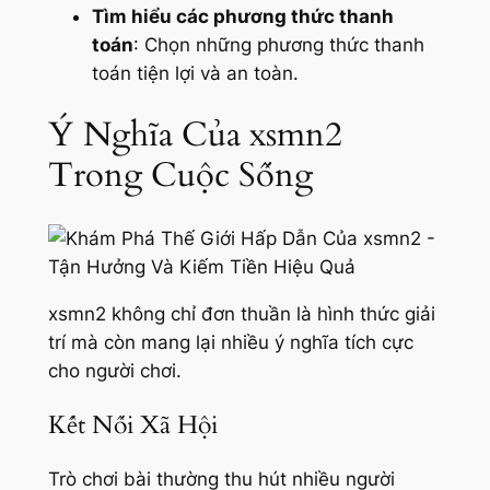
Tìm hiểu các phương thức thanh
toán
: Chọn những phương thức thanh
toán tiện lợi và an toàn.
Ý Nghĩa Của xsmn2
Trong Cuộc Sống
xsmn2 không chỉ đơn thuần là hình thức giải
trí mà còn mang lại nhiều ý nghĩa tích cực
cho người chơi.
Kết Nối Xã Hội
Trò chơi bài thường thu hút nhiều người