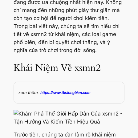
đang được ưa chuộng nhất hiện nay. Không
chỉ mang đến những phút giây thư giãn mà
còn tạo cơ hội để người chơi kiếm tiền.
Trong bài viết này, chúng ta sẽ tìm hiểu chi
tiết về xsmn2 từ khái niệm, các loại game
phổ biến, đến bí quyết chơi thắng, và ý
nghĩa của trò chơi trong đời sống.
Khái Niệm Về xsmn2
xem thêm:
https://www.tbslongbien.com
Trước tiên, chúng ta cần làm rõ khái niệm