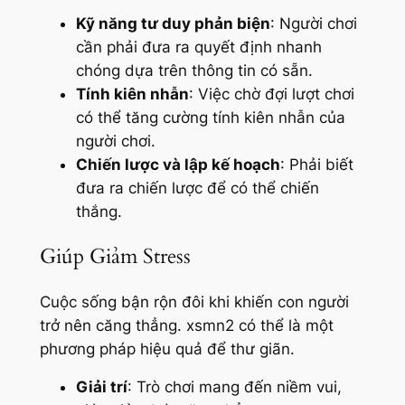
Kỹ năng tư duy phản biện
: Người chơi
cần phải đưa ra quyết định nhanh
chóng dựa trên thông tin có sẵn.
Tính kiên nhẫn
: Việc chờ đợi lượt chơi
có thể tăng cường tính kiên nhẫn của
người chơi.
Chiến lược và lập kế hoạch
: Phải biết
đưa ra chiến lược để có thể chiến
thắng.
Giúp Giảm Stress
Cuộc sống bận rộn đôi khi khiến con người
trở nên căng thẳng. xsmn2 có thể là một
phương pháp hiệu quả để thư giãn.
Giải trí
: Trò chơi mang đến niềm vui,