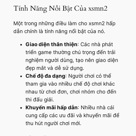
Tính Năng Nổi Bật Của xsmn2
Một trong những điều làm cho xsmn2 hấp
dẫn chính là tính năng nổi bật của nó.
Giao diện thân thiện
: Các nhà phát
triển game thường chú trọng đến trải
nghiệm người dùng, tạo nên giao diện
đẹp mắt và dễ sử dụng.
Chế độ đa dạng
: Người chơi có thể
tham gia vào nhiều chế độ chơi khác
nhau từ chơi đơn, chơi nhóm cho đến
thi đấu giải.
Khuyến mãi hấp dẫn
: Nhiều nhà cái
cung cấp các ưu đãi và khuyến mãi để
thu hút người chơi mới.