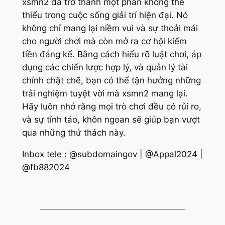
xsmn2 đã trở thành một phần không thể
thiếu trong cuộc sống giải trí hiện đại. Nó
không chỉ mang lại niềm vui và sự thoải mái
cho người chơi mà còn mở ra cơ hội kiếm
tiền đáng kể. Bằng cách hiểu rõ luật chơi, áp
dụng các chiến lược hợp lý, và quản lý tài
chính chặt chẽ, bạn có thể tận hưởng những
trải nghiệm tuyệt vời mà xsmn2 mang lại.
Hãy luôn nhớ rằng mọi trò chơi đều có rủi ro,
và sự tỉnh táo, khôn ngoan sẽ giúp bạn vượt
qua những thử thách này.
Inbox tele : @subdomaingov | @Appal2024 |
@fb882024