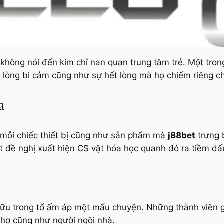
 không nói đến kim chỉ nan quan trung tâm trẻ. Một tron
à lòng bi cảm cũng như sự hết lòng mà họ chiếm riêng ch
a
 mỗi chiếc thiết bị cũng như sản phẩm mà
j88bet
trưng 
ết đề nghị xuất hiện CS vật hóa học quanh đó ra tiềm dấu
ữu trong tổ ấm áp một mẩu chuyện. Những thành viên gi
thơ cũng như người ngôi nhà.