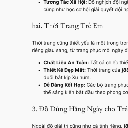
Tương Tác Xã Hội:
Đồ nghịch đội ngũ
cũng như học cơ hội giải quyết đội n
hai. Thời Trang Trẻ Em
Thời trang cũng thiết yếu là một trong tr
riêng giàu sang, từ trang phục mỗi ngày 
Chất Liệu An Toàn:
Tất cả chiếc thiế
Thiết Kế Đẹp Mắt:
Thời trang của
j8
đuổi bắt kịp Xu núm.
Dễ Dàng Kết Hợp:
Các bộ trang phục 
thể sáng kiến bắt đầu theo phong cơ
3. Đồ Dùng Hằng Ngày cho Tr
Ngoài đồ giải trí cũng như cá tính riêng,
j