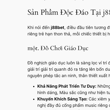
Sản Phẩm Độc Đáo Tại j8
Khi nói đến
j88bet
, điều đầu tiên tương đ
riêng trẻ hạn thon thả, mỗi chiếc thiết bị
một. Đồ Chơi Giáo Dục
Đồ nghịch giáo dục luôn là sàng lọc ví trí
giải trí giải trí quanh đó ra tăng lên bốn
nguyên phép tắc an ninh, thân thiết xuất 
Khả Năng Phát Triển Tư Duy:
Những 
hình dáng, Màu sắc cũng như hiện tượn
Khuyến Khích Sáng Tạo:
Các xiêm y 
nghị đầy đủ cống phẩm music riêng 