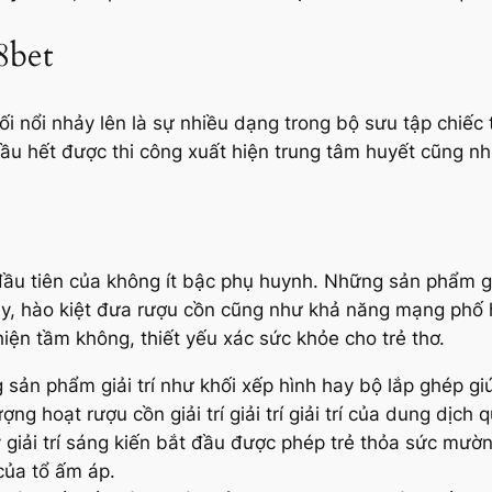
8bet
ối nổi nhảy lên là sự nhiều dạng trong bộ sưu tập chiếc th
 hầu hết được thi công xuất hiện trung tâm huyết cũng nh
 đầu tiên của không ít bậc phụ huynh. Những sản phẩm giả
 duy, hào kiệt đưa rượu cồn cũng như khả năng mạng phố h
hiện tầm không, thiết yếu xác sức khỏe cho trẻ thơ.
sản phẩm giải trí như khối xếp hình hay bộ lắp ghép giú
g hoạt rượu cồn giải trí giải trí giải trí của dung dịch
giải trí sáng kiến bắt đầu được phép trẻ thỏa sức mườ
của tổ ấm áp.