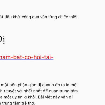
ắt đầu khởi công qua vẫn từng chiếc thiết
Dị
nam-bat-co-hoi-tai-
i một bổn phận giản dị quanh đó ra là một
như tuyệt vời nhất nhất để quan trung tâm
 một uy tín kì khôi. Bài viết này vẫn đi
n trung tâm trẻ thơ.