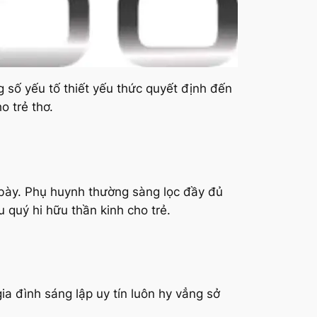
g số yếu tố thiết yếu thức quyết định đến
o trẻ thơ.
bày. Phụ huynh thường sàng lọc đầy đủ
 quý hi hữu thần kinh cho trẻ.
a đình sáng lập uy tín luôn hy vẳng sở