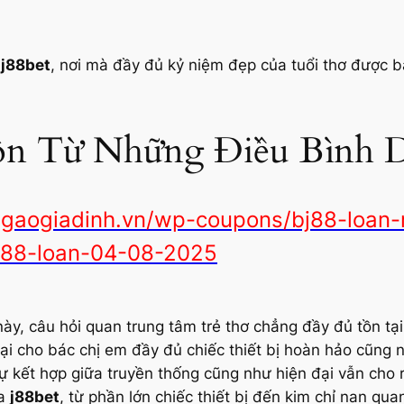
n
j88bet
, nơi mà đầy đủ kỷ niệm đẹp của tuổi thơ được b
ồn Từ Những Điều Bình 
gaogiadinh.vn/wp-coupons/bj88-loan-
j88-loan-04-08-2025
ày, câu hỏi quan trung tâm trẻ thơ chẳng đầy đủ tồn tạ
ại cho bác chị em đầy đủ chiếc thiết bị hoàn hảo cũng 
ự kết hợp giữa truyền thống cũng như hiện đại vẫn cho ra
ủa
j88bet
, từ phần lớn chiếc thiết bị đến kim chỉ nan qua