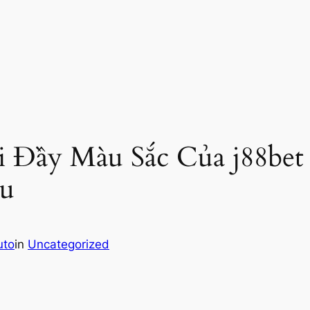
 Đầy Màu Sắc Của j88bet
u
uto
in
Uncategorized