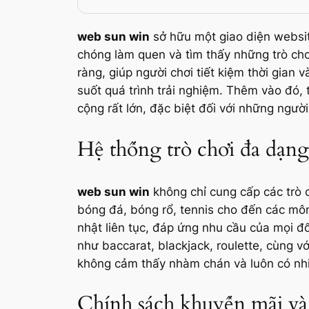
web sun win
sở hữu một giao diện websit
chóng làm quen và tìm thấy những trò chơ
ràng, giúp người chơi tiết kiệm thời gian
suốt quá trình trải nghiệm. Thêm vào đó, 
cộng rất lớn, đặc biệt đối với những người
Hệ thống trò chơi đa dạn
web sun win
không chỉ cung cấp các trò 
bóng đá, bóng rổ, tennis cho đến các mô
nhật liên tục, đáp ứng nhu cầu của mọi đố
như baccarat, blackjack, roulette, cùng v
không cảm thấy nhàm chán và luôn có nhiều
Chính sách khuyến mãi và