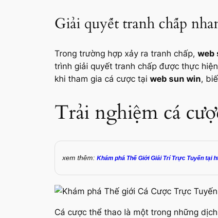
Giải quyết tranh chấp nh
Trong trường hợp xảy ra tranh chấp,
web 
trình giải quyết tranh chấp được thực hiệ
khi tham gia cá cược tại
web sun win
, bi
Trải nghiệm cá cượ
xem thêm:
Khám phá Thế Giới Giải Trí Trực Tuyến tại 
Cá cược thể thao là một trong những dịc