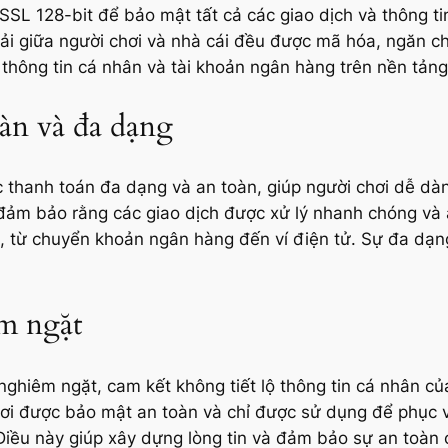
L 128-bit để bảo mật tất cả các giao dịch và thông ti
ải giữa người chơi và nhà cái đều được mã hóa, ngăn ch
 thông tin cá nhân và tài khoản ngân hàng trên nền tản
àn và đa dạng
thanh toán đa dạng và an toàn, giúp người chơi dễ dàng 
đảm bảo rằng các giao dịch được xử lý nhanh chóng và 
 từ chuyển khoản ngân hàng đến ví điện tử. Sự đa dạng 
m ngặt
ghiêm ngặt, cam kết không tiết lộ thông tin cá nhân củ
chơi được bảo mật an toàn và chỉ được sử dụng để phục 
 Điều này giúp xây dựng lòng tin và đảm bảo sự an toàn