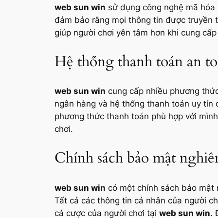
web sun win
sử dụng công nghệ mã hóa SS
đảm bảo rằng mọi thông tin được truyền t
giúp người chơi yên tâm hơn khi cung cấp
Hệ thống thanh toán an to
web sun win
cung cấp nhiều phương thức 
ngân hàng và hệ thống thanh toán uy tín 
phương thức thanh toán phù hợp với mình,
chơi.
Chính sách bảo mật nghiê
web sun win
có một chính sách bảo mật n
Tất cả các thông tin cá nhân của người 
cá cược của người chơi tại
web sun win
.