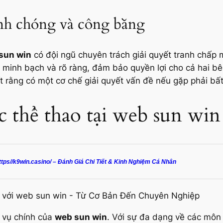
anh chóng và công bằng
sun win
có đội ngũ chuyên trách giải quyết tranh chấp
n minh bạch và rõ ràng, đảm bảo quyền lợi cho cả hai b
ết rằng có một cơ chế giải quyết vấn đề nếu gặp phải bấ
c thể thao tại web sun win
https//k9win.casino/ – Đánh Giá Chi Tiết & Kinh Nghiệm Cá Nhân
h vụ chính của
web sun win
. Với sự đa dạng về các môn 