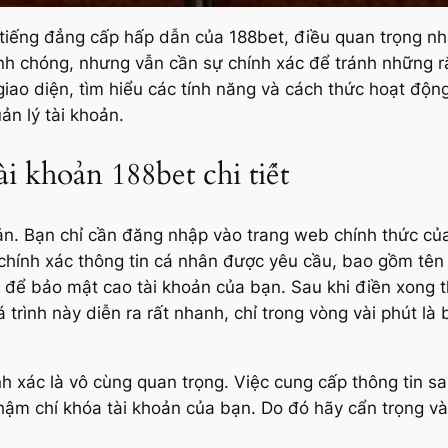
 tiếng đẳng cấp hấp dẫn của 188bet, điều quan trọng nh
nh chóng, nhưng vẫn cần sự chính xác để tránh những rắ
iao diện, tìm hiểu các tính năng và cách thức hoạt độn
ản lý tài khoản.
i khoản 188bet chi tiết
iản. Bạn chỉ cần đăng nhập vào trang web chính thức củ
chính xác thông tin cá nhân được yêu cầu, bao gồm tên
ể bảo mật cao tài khoản của bạn. Sau khi điền xong th
 trình này diễn ra rất nhanh, chỉ trong vòng vài phút l
h xác là vô cùng quan trọng. Việc cung cấp thông tin sa
ậm chí khóa tài khoản của bạn. Do đó hãy cẩn trọng và k