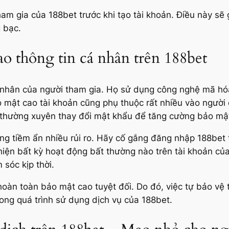
ham gia của 188bet trước khi tạo tài khoản. Điều này sẽ
 bạc.
o thông tin cá nhân trên 188bet
 nhân của người tham gia. Họ sử dụng công nghệ mã hóa
ảo mật cao tài khoản cũng phụ thuộc rất nhiều vào ngườ
à thường xuyên thay đổi mật khẩu để tăng cường bảo mậ
ng tiềm ẩn nhiều rủi ro. Hãy cố gắng đăng nhập 188bet
iện bất kỳ hoạt động bất thường nào trên tài khoản của
sóc kịp thời.
oàn toàn bảo mật cao tuyệt đối. Do đó, việc tự bảo vệ 
rong quá trình sử dụng dịch vụ của 188bet.