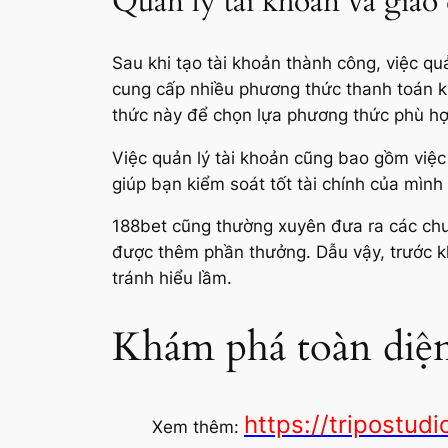
Quản lý tài khoản và giao
Sau khi tạo tài khoản thành công, việc qu
cung cấp nhiều phương thức thanh toán k
thức này để chọn lựa phương thức phù hợ
Việc quản lý tài khoản cũng bao gồm việc 
giúp bạn kiểm soát tốt tài chính của mình
188bet cũng thường xuyên đưa ra các chư
được thêm phần thưởng. Dẫu vậy, trước kh
tránh hiểu lầm.
Khám phá toàn diện 
https://tripostudi
Xem thêm: