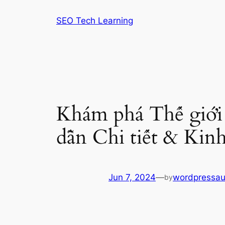
Skip
SEO Tech Learning
to
content
Khám phá Thế giới
dẫn Chi tiết & Kin
Jun 7, 2024
—
wordpressau
by