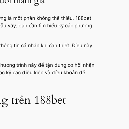
ười tham gia
ởng là một phần không thể thiếu. 188bet
ẫu vậy, bạn cần tìm hiểu kỹ các phương
hông tin cá nhân khi cần thiết. Điều này
hương trình này để tận dụng cơ hội nhận
ọc kỹ các điều kiện và điều khoản để
ng trên 188bet