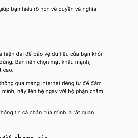
 giúp bạn hiểu rõ hơn về quyền và nghĩa
 hiện đại để bảo vệ dữ liệu của bạn khỏi
i dùng. Bạn nên chọn mật khẩu mạnh,
t cao.
 thông qua mạng internet riêng tư để đảm
 mình, hãy liên hệ ngay với bộ phận chăm
thông tin cá nhân của mình là rất quan