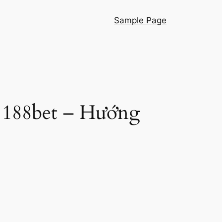
Sample Page
 188bet – Hướng