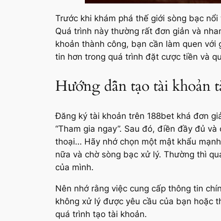
Trước khi khám phá thế giới sòng bạc nổi
Quá trình này thường rất đơn giản và nha
khoản thành công, bạn cần làm quen với g
tin hơn trong quá trình đặt cược tiền và qu
Hướng dẫn tạo tài khoản tà
Đăng ký tài khoản trên 188bet khá đơn g
“Tham gia ngay”. Sau đó, điền đầy đủ và 
thoại… Hãy nhớ chọn một mật khẩu mạnh đ
nữa và chờ sòng bạc xử lý. Thường thì quá
của mình.
Nên nhớ rằng việc cung cấp thông tin chín
không xử lý được yêu cầu của bạn hoặc th
quá trình tạo tài khoản.