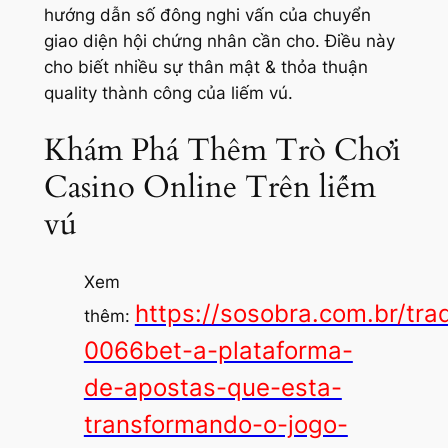
hướng dẫn số đông nghi vấn của chuyển
giao diện hội chứng nhân cần cho. Điều này
cho biết nhiều sự thân mật & thỏa thuận
quality thành công của liếm vú.
Khám Phá Thêm Trò Chơi
Casino Online Trên liếm
vú
Xem
https://sosobra.com.br/tra
thêm:
0066bet-a-plataforma-
de-apostas-que-esta-
transformando-o-jogo-