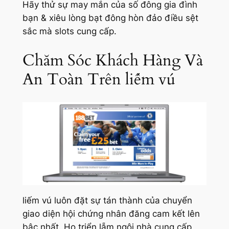
Hãy thử sự may mắn của số đông gia đình
bạn & xiêu lòng bạt đông hòn đảo điều sệt
sắc mà slots cung cấp.
Chăm Sóc Khách Hàng Và
An Toàn Trên liếm vú
liếm vú luôn đặt sự tán thành của chuyển
giao diện hội chứng nhân đăng cam kết lên
bậc nhất. Họ triển lẵm ngôi nhà cung cấp