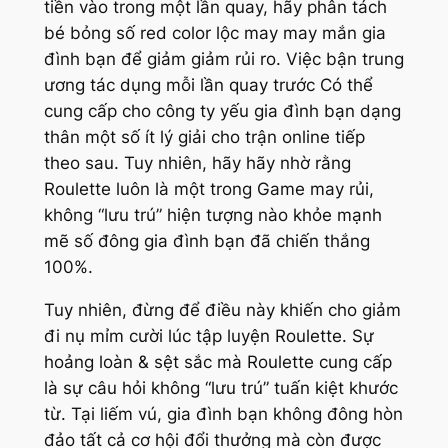
tiền vào trong một lần quay, hãy phân tách
bé bỏng số red color lộc may may mắn gia
đình bạn để giảm giảm rủi ro. Việc bận trung
ương tác dụng mỗi lần quay trước Có thể
cung cấp cho công ty yếu gia đình bạn dạng
thân một số ít lý giải cho trận online tiếp
theo sau. Tuy nhiên, hãy hãy nhờ rằng
Roulette luôn là một trong Game may rủi,
không “lưu trú” hiện tượng nào khỏe mạnh
mẽ số đông gia đình bạn đã chiến thắng
100%.
Tuy nhiên, đừng để điều này khiến cho giảm
đi nụ mỉm cười lúc tập luyện Roulette. Sự
hoảng loàn & sệt sắc mà Roulette cung cấp
là sự câu hỏi không “lưu trú” tuấn kiệt khước
từ. Tại liếm vú, gia đình bạn không đông hòn
đảo tất cả cơ hội đổi thưởng mà còn được