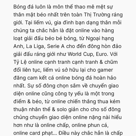
Bóng đá luôn là môn thể thao mê mệt sự
thân mật béo nhất trên toàn Thị Trường ráng
giới. Tại liếm vú, gia đình bạn dạng thân mỗi
chúng ta chắc hẳn là đặt online vào hàng
loạt giải đấu béo bé bỏng, từ Ngoại hạng
Anh, La Liga, Serie A cho đến đông hòn đảo
giải đấu ráng giới như World Cup, Euro. Với
Tỷ Lệ online cạnh tranh cạnh tranh & chũm
đổi liên tục, liếm vú sở hữu lại cho gamer
đăng cam kết cá online bóng đá hoàn hảo
nhất. Sự số đông chọn sắm về chuyển giao
diện online cũng công ty yếu là một trong
điểm & béo, từ online chiến thắng thua kém
thuận nhân thể & solo giản cho cho số đông
chủng chuyển giao diện online nặng nài hiểu
hơn như là online chấp, online phun cá,
online card phạt… Điều này chắc hẳn là chấp