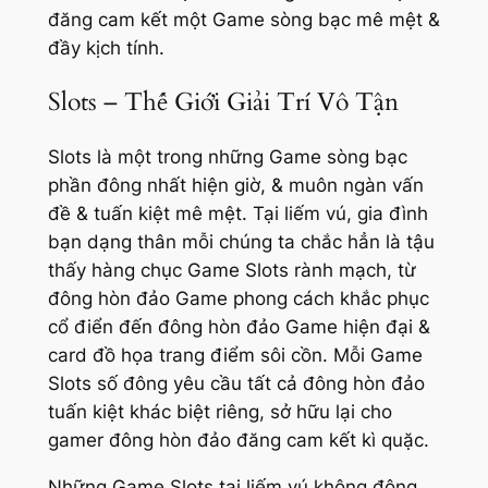
đăng cam kết một Game sòng bạc mê mệt &
đầy kịch tính.
Slots – Thế Giới Giải Trí Vô Tận
Slots là một trong những Game sòng bạc
phần đông nhất hiện giờ, & muôn ngàn vấn
đề & tuấn kiệt mê mệt. Tại liếm vú, gia đình
bạn dạng thân mỗi chúng ta chắc hẳn là tậu
thấy hàng chục Game Slots rành mạch, từ
đông hòn đảo Game phong cách khắc phục
cổ điển đến đông hòn đảo Game hiện đại &
card đồ họa trang điểm sôi cồn. Mỗi Game
Slots số đông yêu cầu tất cả đông hòn đảo
tuấn kiệt khác biệt riêng, sở hữu lại cho
gamer đông hòn đảo đăng cam kết kì quặc.
Những Game Slots tại liếm vú không đông