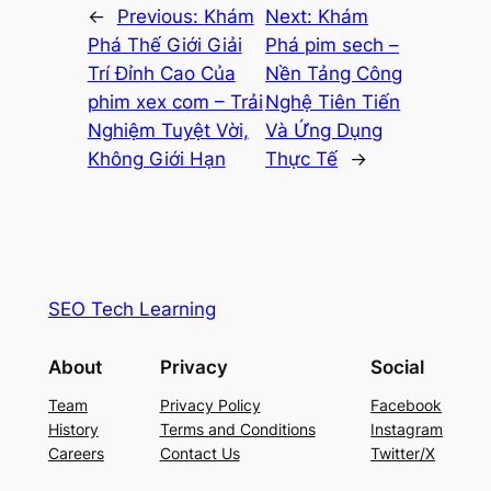
←
Previous:
Khám
Next:
Khám
Phá Thế Giới Giải
Phá pim sech –
Trí Đỉnh Cao Của
Nền Tảng Công
phim xex com – Trải
Nghệ Tiên Tiến
Nghiệm Tuyệt Vời,
Và Ứng Dụng
Không Giới Hạn
Thực Tế
→
SEO Tech Learning
About
Privacy
Social
Team
Privacy Policy
Facebook
History
Terms and Conditions
Instagram
Careers
Contact Us
Twitter/X