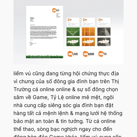
liếm vú cũng đang từng hội chứng thực địa
vì chưng của số đông gia đình bạn trên Thị
Trường cá online online & sự số đông chọn
sắm về Game, Tỷ Lệ online mê mệt, ngôi
nhà cung cấp siêng sóc gia đình bạn đặt
hàng tất cả mệnh lệnh & mạng lưới hệ thống
bảo mật an toàn & tin tưởng. Từ cá online
thể thao, sòng bạc nghịch ngay cho đến