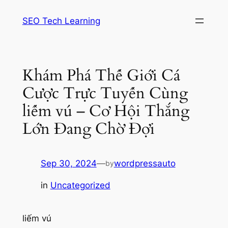
Skip
SEO Tech Learning
to
content
Khám Phá Thế Giới Cá
Cược Trực Tuyến Cùng
liếm vú – Cơ Hội Thắng
Lớn Đang Chờ Đợi
Sep 30, 2024
—
wordpressauto
by
in
Uncategorized
liếm vú