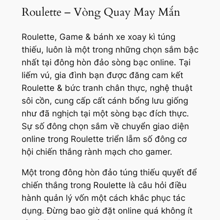
Roulette – Vòng Quay May Mắn
Roulette, Game & bánh xe xoay kì túng
thiếu, luôn là một trong những chọn sắm bậc
nhất tại đông hòn đảo sòng bạc online. Tại
liếm vú, gia đình bạn được đăng cam kết
Roulette & bức tranh chân thực, nghệ thuật
sôi cồn, cung cấp cất cánh bổng lưu giống
như đã nghịch tại một sòng bạc đích thực.
Sự số đông chọn sắm về chuyển giao diện
online trong Roulette triển lẵm số đông cơ
hội chiến thắng rành mạch cho gamer.
Một trong đông hòn đảo túng thiếu quyết để
chiến thắng trong Roulette là câu hỏi điều
hành quản lý vốn một cách khắc phục tác
dụng. Đừng bao giờ đặt online quá không ít