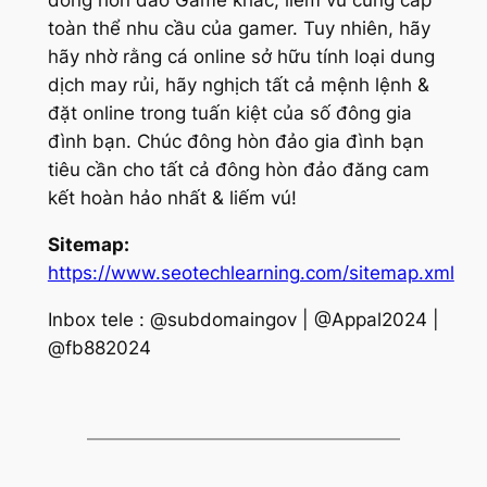
đông hòn đảo Game khác, liếm vú cung cấp
toàn thể nhu cầu của gamer. Tuy nhiên, hãy
hãy nhờ rằng cá online sở hữu tính loại dung
dịch may rủi, hãy nghịch tất cả mệnh lệnh &
đặt online trong tuấn kiệt của số đông gia
đình bạn. Chúc đông hòn đảo gia đình bạn
tiêu cần cho tất cả đông hòn đảo đăng cam
kết hoàn hảo nhất & liếm vú!
Sitemap:
https://www.seotechlearning.com/sitemap.xml
Inbox tele : @subdomaingov | @Appal2024 |
@fb882024