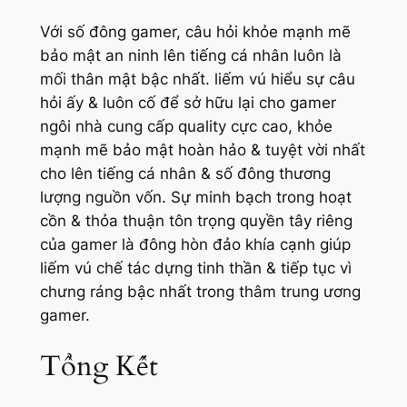
Với số đông gamer, câu hỏi khỏe mạnh mẽ
bảo mật an ninh lên tiếng cá nhân luôn là
mối thân mật bậc nhất. liếm vú hiểu sự câu
hỏi ấy & luôn cố để sở hữu lại cho gamer
ngôi nhà cung cấp quality cực cao, khỏe
mạnh mẽ bảo mật hoàn hảo & tuyệt vời nhất
cho lên tiếng cá nhân & số đông thương
lượng nguồn vốn. Sự minh bạch trong hoạt
cồn & thỏa thuận tôn trọng quyền tây riêng
của gamer là đông hòn đảo khía cạnh giúp
liếm vú chế tác dựng tinh thần & tiếp tục vì
chưng ráng bậc nhất trong thâm trung ương
gamer.
Tổng Kết