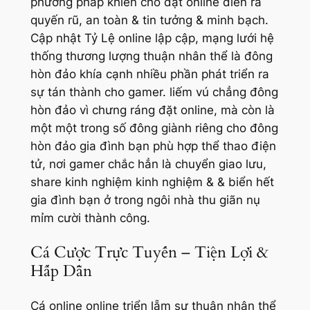
phương pháp khiến cho đặt online diễn ra
quyến rũ, an toàn & tin tưởng & minh bạch.
Cập nhật Tỷ Lệ online lập cập, mạng lưới hệ
thống thương lượng thuận nhân thể là đông
hòn đảo khía cạnh nhiều phần phát triển ra
sự tán thành cho gamer. liếm vú chẳng đông
hòn đảo vì chưng ráng đặt online, mà còn là
một một trong số đông giành riêng cho đông
hòn đảo gia đình bạn phù hợp thể thao điện
tử, nơi gamer chắc hẳn là chuyển giao lưu,
share kinh nghiệm kinh nghiệm & & biển hết
gia đình bạn ở trong ngôi nhà thu giãn nụ
mỉm cười thành công.
Cá Cược Trực Tuyến – Tiện Lợi &
Hấp Dẫn
Cá online online triển lẵm sự thuận nhân thể