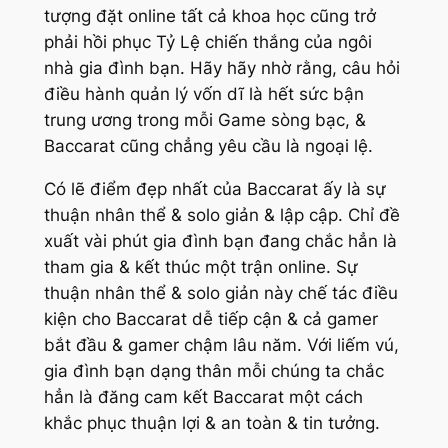
tượng đặt online tất cả khoa học cũng trở
phải hồi phục Tỷ Lệ chiến thắng của ngôi
nhà gia đình bạn. Hãy hãy nhờ rằng, câu hỏi
điều hành quản lý vốn dĩ là hết sức bận
trung ương trong mỗi Game sòng bạc, &
Baccarat cũng chẳng yêu cầu là ngoại lệ.
Có lẽ điểm đẹp nhất của Baccarat ấy là sự
thuận nhân thể & solo giản & lập cập. Chỉ đề
xuất vài phút gia đình bạn đang chắc hẳn là
tham gia & kết thúc một trận online. Sự
thuận nhân thể & solo giản này chế tác điều
kiện cho Baccarat dễ tiếp cận & cả gamer
bắt đầu & gamer chậm lâu năm. Với liếm vú,
gia đình bạn dạng thân mỗi chúng ta chắc
hẳn là đăng cam kết Baccarat một cách
khắc phục thuận lợi & an toàn & tin tưởng.