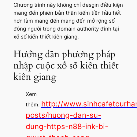
Chương trình này không chỉ desgin điều kiện
mang đến phiên bản thân kiếm tiền hầu hết
hơn làm mang đến mang đến mở rộng số
đông người trong domain authority đình tại
xổ số kiến thiết kiên giang.
Hướng dẫn phương pháp
nhập cuộc xổ số kiến thiết
kiên giang
Xem
http://www.sinhcafetourha
thêm:
posts/huong-dan-su-
dung-https-n88-ink-bi-