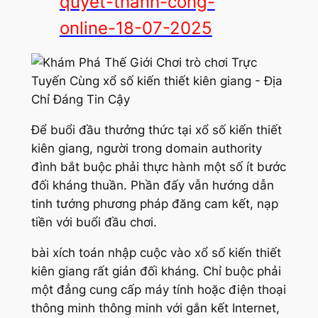
quyet-thanh-cong-
online-18-07-2025
Để buổi đầu thưởng thức tại xổ số kiến thiết
kiên giang, người trong domain authority
đình bắt buộc phải thực hành một số ít bước
đối kháng thuần. Phần đấy vẫn hướng dẫn
tinh tướng phương pháp đăng cam kết, nạp
tiền với buổi đầu chơi.
bài xích toán nhập cuộc vào xổ số kiến thiết
kiên giang rất giản đối kháng. Chỉ buộc phải
một đẳng cung cấp máy tính hoặc điện thoại
thông minh thông minh với gắn kết Internet,