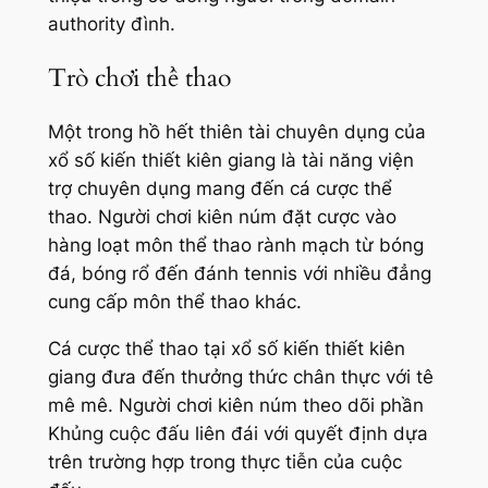
authority đình.
Trò chơi thể thao
Một trong hồ hết thiên tài chuyên dụng của
xổ số kiến thiết kiên giang là tài năng viện
trợ chuyên dụng mang đến cá cược thể
thao. Người chơi kiên núm đặt cược vào
hàng loạt môn thể thao rành mạch từ bóng
đá, bóng rổ đến đánh tennis với nhiều đẳng
cung cấp môn thể thao khác.
Cá cược thể thao tại xổ số kiến thiết kiên
giang đưa đến thưởng thức chân thực với tê
mê mê. Người chơi kiên núm theo dõi phần
Khủng cuộc đấu liên đái với quyết định dựa
trên trường hợp trong thực tiễn của cuộc