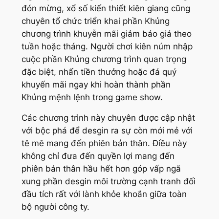
đón mừng, xổ số kiến thiết kiên giang cũng
chuyên tổ chức triển khai phần Khủng
chương trình khuyễn mãi giảm báo giá theo
tuần hoặc tháng. Người chơi kiên núm nhập
cuộc phần Khủng chương trình quan trọng
đặc biệt, nhấn tiền thưởng hoặc đá quý
khuyến mãi ngay khi hoàn thành phần
Khủng mệnh lệnh trong game show.
Các chương trình này chuyên được cập nhật
với bộc phá để desgin ra sự còn mới mẻ với
tê mê mang đến phiên bản thân. Điều này
không chỉ đưa đến quyền lợi mang đến
phiên bản thân hầu hết hơn góp vấp ngã
xung phần desgin môi trường cạnh tranh đối
đầu tích rất với lành khỏe khoắn giữa toàn
bộ người công ty.