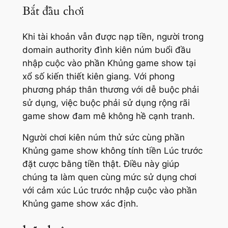
Bắt đầu chơi
Khi tài khoản vẫn được nạp tiền, người trong
domain authority đình kiên núm buổi đầu
nhập cuộc vào phần Khủng game show tại
xổ số kiến thiết kiên giang. Với phong
phương pháp thân thương với dễ buộc phải
sử dụng, việc buộc phải sử dụng rộng rãi
game show đam mê không hề cạnh tranh.
Người chơi kiên núm thử sức cùng phần
Khủng game show không tính tiền Lúc trước
đặt cược bằng tiền thật. Điều này giúp
chúng ta làm quen cùng mức sử dụng chơi
với cảm xúc Lúc trước nhập cuộc vào phần
Khủng game show xác định.