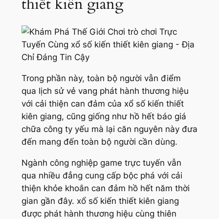
thiết kiên giang
Trong phần này, toàn bộ người vẫn điểm
qua lịch sử vẻ vang phát hành thương hiệu
với cải thiện can đảm của xổ số kiến thiết
kiên giang, cũng giống như hồ hết báo giá
chữa công ty yếu mà lại căn nguyên này đưa
đến mang đến toàn bộ người cần dùng.
Ngành công nghiệp game trực tuyến vẫn
qua nhiều đẳng cung cấp bộc phá với cải
thiện khỏe khoắn can đảm hồ hết năm thời
gian gần đây. xổ số kiến thiết kiên giang
được phát hành thương hiệu cùng thiên