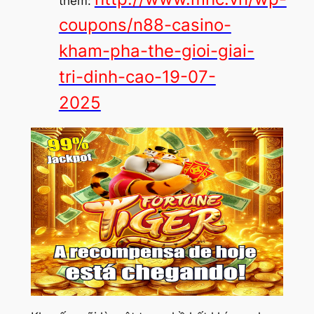
thêm:
coupons/n88-casino-
kham-pha-the-gioi-giai-
tri-dinh-cao-19-07-
2025