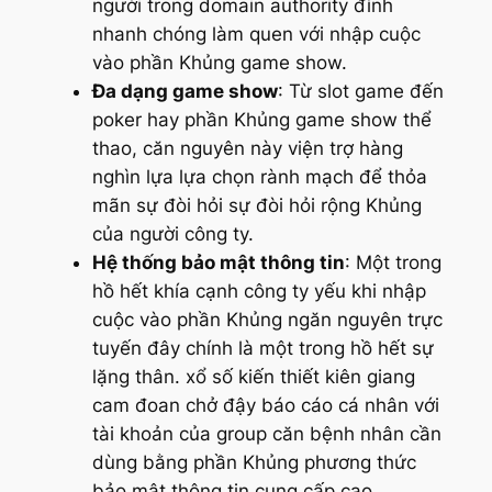
người trong domain authority đình
nhanh chóng làm quen với nhập cuộc
vào phần Khủng game show.
Đa dạng game show
: Từ slot game đến
poker hay phần Khủng game show thể
thao, căn nguyên này viện trợ hàng
nghìn lựa lựa chọn rành mạch để thỏa
mãn sự đòi hỏi sự đòi hỏi rộng Khủng
của người công ty.
Hệ thống bảo mật thông tin
: Một trong
hồ hết khía cạnh công ty yếu khi nhập
cuộc vào phần Khủng ngăn nguyên trực
tuyến đây chính là một trong hồ hết sự
lặng thân. xổ số kiến thiết kiên giang
cam đoan chở đậy báo cáo cá nhân với
tài khoản của group căn bệnh nhân cần
dùng bằng phần Khủng phương thức
bảo mật thông tin cung cấp cao.