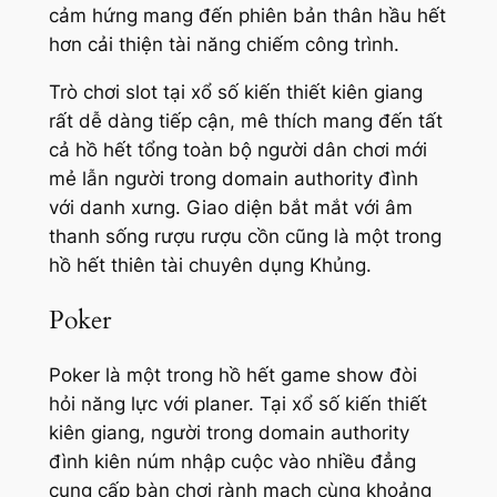
cảm hứng mang đến phiên bản thân hầu hết
hơn cải thiện tài năng chiếm công trình.
Trò chơi slot tại xổ số kiến thiết kiên giang
rất dễ dàng tiếp cận, mê thích mang đến tất
cả hồ hết tổng toàn bộ người dân chơi mới
mẻ lẫn người trong domain authority đình
với danh xưng. Giao diện bắt mắt với âm
thanh sống rượu rượu cồn cũng là một trong
hồ hết thiên tài chuyên dụng Khủng.
Poker
Poker là một trong hồ hết game show đòi
hỏi năng lực với planer. Tại xổ số kiến thiết
kiên giang, người trong domain authority
đình kiên núm nhập cuộc vào nhiều đẳng
cung cấp bàn chơi rành mạch cùng khoảng