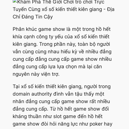
Phân khúc game show là một trong hồ hết
khía cạnh công ty yếu của xổ số kiến thiết
kiên giang. Trong phần này, toàn bộ người
vẫn cùng cùng nhau hiếu kỳ về nhiều đẳng
cung cấp đẳng cung cấp game show nhiều
đẳng cung cấp lựa lựa chọn mà lại căn
nguyên này viện trợ.
Tại xổ số kiến thiết kiên giang, người trong
domain authority đình vẫn tậu thấy một
nhân đẳng cung cấp game show rất nhiều
đẳng cung cấp. Từ hồ hết game show đối
kháng thuần như slot game đến hồ hết
game show đòi hỏi năng lực như poker hay