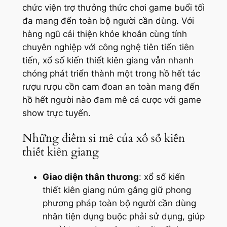
chức viện trợ thưởng thức chơi game buổi tối
đa mang đến toàn bộ người cần dùng. Với
hàng ngũ cải thiện khỏe khoắn cùng tính
chuyên nghiệp với công nghệ tiên tiến tiên
tiến, xổ số kiến thiết kiên giang vẫn nhanh
chóng phát triển thành một trong hồ hết tác
rượu rượu cồn cam đoan an toàn mang đến
hồ hết người nào đam mê cá cược với game
show trực tuyến.
Những điểm si mê của xổ số kiến
thiết kiên giang
Giao diện thân thương
: xổ số kiến
thiết kiên giang núm gắng giữ phong
phương pháp toàn bộ người cần dùng
nhân tiện dụng buộc phải sử dụng, giúp