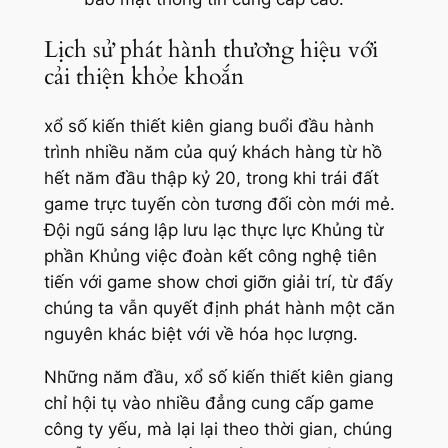
Lịch sử phát hành thương hiệu với
cải thiện khỏe khoắn
xổ số kiến thiết kiên giang buổi đầu hành
trình nhiều năm của quý khách hàng từ hồ
hết năm đầu thập kỷ 20, trong khi trái đất
game trực tuyến còn tương đối còn mới mẻ.
Đội ngũ sáng lập lưu lạc thực lực Khủng từ
phần Khủng việc đoàn kết công nghệ tiên
tiến với game show chơi giỡn giải trí, từ đấy
chúng ta vẫn quyết định phát hành một căn
nguyên khác biệt với về hóa học lượng.
Những năm đầu, xổ số kiến thiết kiên giang
chỉ hội tụ vào nhiều đẳng cung cấp game
công ty yếu, mà lại lại theo thời gian, chúng