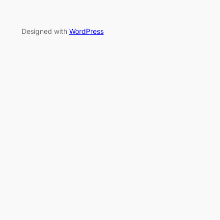
Designed with
WordPress