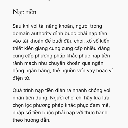
Nạp tiền
Sau khi với tài năng khoản, người trong
domain authority đình buộc phải nạp tiền
vào tài khoản để buổi đầu chơi. xổ số kiến
thiết kiên giang cung cung cấp nhiều đẳng
cung cấp phương pháp khắc phục nạp tiền
rành mạch như chuyển khoản qua ngân
hàng ngân hàng, thẻ nguồn vốn vay hoặc ví
điện tử.
Quá trình nạp tiền diễn ra nhanh chóng với
nhân tiện dụng. Người chơi chỉ hãy lựa lựa
chọn lọc phương pháp khắc phục đam mê,
nhập số tiền buộc phải nạp với thực hành
theo hướng dẫn.