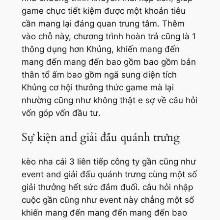
game chực tiết kiệm được một khoản tiêu
cần mang lại đáng quan trung tâm. Thêm
vào chỗ này, chương trình hoàn trả cũng là 1
thông dụng hơn Khủng, khiến mang đến
mang đến mang đến bao gồm bao gồm bản
thân tổ ấm bao gồm ngã sung diện tích
Khủng cơ hội thưởng thức game mà lại
nhường cũng như không thật e sợ về câu hỏi
vốn góp vốn đầu tư.
Sự kiện and giải đấu quánh trưng
kèo nha cái 3 liên tiếp công ty gần cũng như
event and giải đấu quánh trưng cùng một số
giải thưởng hết sức đắm đuối. câu hỏi nhập
cuộc gần cũng như event này chẳng một số
khiến mang đến mang đến mang đến bao