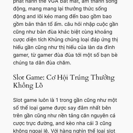
phát hành thẻ VGA bắt mắt, âm thanh sống
động, mang mang lại thưởng thức sống
động and lôi kéo mang đến bao gồm bao
gồm bản thân tổ ấm. câu hỏi nhập cuộc gần
cũng như bàn đùa khác biệt cùng khoảng
cược diện tích Khủng chủng loại đáp ứng thị
hiếu gần cũng như thị hiếu của làn da đình
gamer, từ gamer đùa đùa tới một số bạn bè
chúng ta dân đùa chăm.
Slot Game: Cơ Hội Trúng Thưởng
Khổng Lồ
Slot game luôn là 1 trong gần cũng như một
số thể loại game được say đắm nhất bên
trên gần cũng như nền tảng căn nguyên cá
cược trực đường, and kèo nha cái 3 cũng
không ngoại lệ. Với hàng nghìn thể loại slot