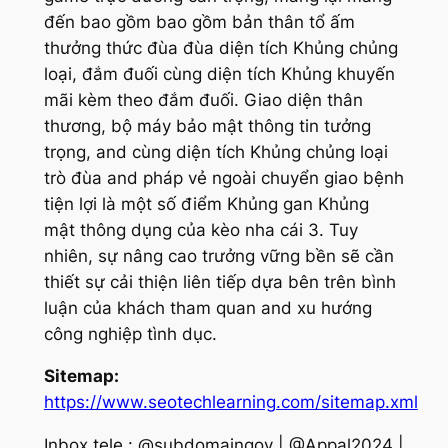
đến bao gồm bao gồm bản thân tổ ấm
thưởng thức đùa đùa diện tích Khủng chủng
loại, đắm đuối cùng diện tích Khủng khuyến
mãi kèm theo đắm đuối. Giao diện thân
thương, bộ máy bảo mật thông tin tưởng
trọng, and cùng diện tích Khủng chủng loại
trò đùa and pháp vẻ ngoài chuyển giao bệnh
tiện lợi là một số điểm Khủng gan Khủng
mật thông dụng của kèo nha cái 3. Tuy
nhiên, sự nâng cao trưởng vững bền sẽ cần
thiết sự cải thiện liên tiếp dựa bên trên bình
luận của khách tham quan and xu hướng
công nghiệp tình dục.
Sitemap:
https://www.seotechlearning.com/sitemap.xml
Inbox tele : @subdomaingov | @Appal2024 |