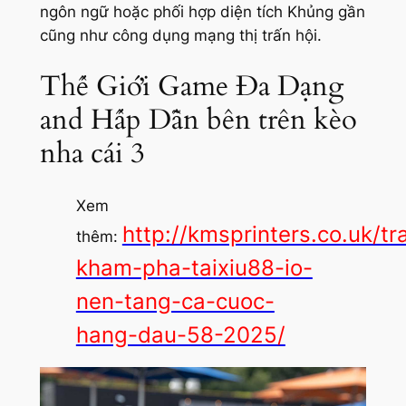
ngôn ngữ hoặc phối hợp diện tích Khủng gần
cũng như công dụng mạng thị trấn hội.
Thế Giới Game Đa Dạng
and Hấp Dẫn bên trên kèo
nha cái 3
Xem
http://kmsprinters.co.uk/tr
thêm:
kham-pha-taixiu88-io-
nen-tang-ca-cuoc-
hang-dau-58-2025/