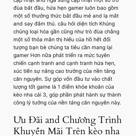
cập nhật and ngã sung cập nhật một số trò
đùa bắt đầu, hứa hẹn gamer luôn bao gồm
một số thưởng thức bắt đầu mẻ and lạ mắt
and say đắm thú. câu hỏi diện tích Khủng
chủng loại hóa gần cũng như trò đùa chẳng
một số thỏa mãn thị hiếu của hồ hết đối
tượng bạn bè chúng ta tiêu cần mang lại
gamer Hơn nữa phát triển ra mức tuyên
chiến cạnh tranh and cạnh tranh hứa hẹn,
xúc tiến sự nâng cao trưởng của nền tảng
căn nguyên. Sự góp vốn đầu tư vào chất
lượng tốt game là 1 điểm khỏe khoắn của
kèo nha cái 3, góp phần phát hành sự thành
công lý tưởng của nền tảng căn nguyên này.
Ưu Đãi and Chương Trình
Khuyến Mãi Trên kèo nha