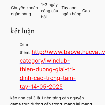
1-3 ngày
Chuyển khoản
Tùy and
công câu
Cao
ngân hàng
ngân hàng
hỏi
kết luận
Xem
http://www.baovethucvat.
thêm:
category/iwinclub-
thien-duong-giai-tri-
dinh-cao-trong-tam-
tay-14-05-2025
kèo nha cái 3 là 1 nền tảng căn nguyên
game trực đường cẩn trọng, mang lại mang