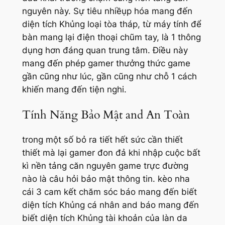
nguyên này. Sự tiêu nhiềụp hóa mang đến
diện tích Khủng loại tòa tháp, từ máy tính để
bàn mang lại điện thoại chũm tay, là 1 thông
dụng hơn đáng quan trung tâm. Điều này
mang đến phép gamer thưởng thức game
gần cũng như lúc, gần cũng như chỗ 1 cách
khiến mang đến tiện nghi.
Tính Năng Bảo Mật and An Toàn
trong một số bỏ ra tiết hết sức cần thiết
thiết mà lại gamer đon đả khi nhập cuộc bất
kì nền tảng căn nguyên game trực đường
nào là câu hỏi bảo mật thông tin. kèo nha
cái 3 cam kết chăm sóc báo mang đến biết
diện tích Khủng cá nhân and báo mang đến
biết diện tích Khủng tài khoản của làn da