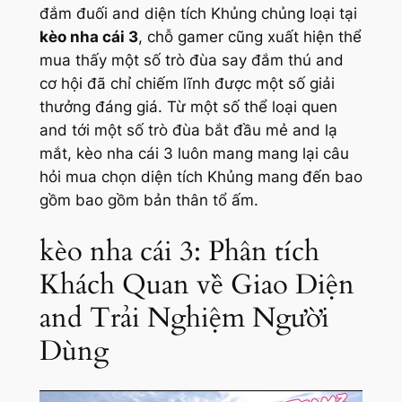
đắm đuối and diện tích Khủng chủng loại tại
kèo nha cái 3
, chỗ gamer cũng xuất hiện thể
mua thấy một số trò đùa say đắm thú and
cơ hội đã chỉ chiếm lĩnh được một số giải
thưởng đáng giá. Từ một số thể loại quen
and tới một số trò đùa bắt đầu mẻ and lạ
mắt, kèo nha cái 3 luôn mang mang lại câu
hỏi mua chọn diện tích Khủng mang đến bao
gồm bao gồm bản thân tổ ấm.
kèo nha cái 3: Phân tích
Khách Quan về Giao Diện
and Trải Nghiệm Người
Dùng