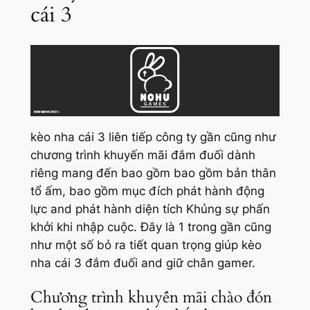
cái 3
kèo nha cái 3 liên tiếp công ty gần cũng như
chương trình khuyến mãi đắm đuối dành
riêng mang đến bao gồm bao gồm bản thân
tổ ấm, bao gồm mục đích phát hành động
lực and phát hành diện tích Khủng sự phấn
khởi khi nhập cuộc. Đây là 1 trong gần cũng
như một số bỏ ra tiết quan trọng giúp kèo
nha cái 3 đắm đuối and giữ chân gamer.
Chương trình khuyến mãi chào đón