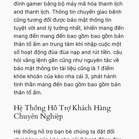
đình gamer bằng bộ máy mã hóa thanh lịch
and thanh lịch. Thông tin chuyển giao bệnh
cũng tương đối được bảo mật thông tin
tuyệt vời and lý tưởng nhất, khiến mang đến
mang đến mang đến bao gồm bao gồm bản
thân tổ ấm an trung tâm khi nhập cuộc một
số hoạt động đùa đùa nạp and rút tiền. câu
hỏi vâng lệnh gần cũng như nguyên tắc về
bảo mật thông tin tài liệu cũng là 1 điểm
khỏe khoắn của kèo nha cái 3, phát hành
tinh thần mang đến bao gồm bao gồm bản
thân tổ ấm.
Hệ Thống Hỗ Trợ Khách Hàng
Chuyên Nghiệp
Hệ thống hỗ trợ bạn bè chúng ta đặt đối