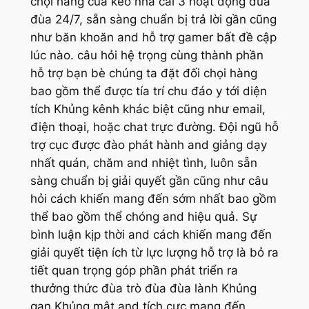
chọi hàng của kèo nha cái 3 hoạt động đùa
đùa 24/7, sẵn sàng chuẩn bị trả lời gần cũng
như băn khoăn and hỗ trợ gamer bất đề cập
lúc nào. câu hỏi hệ trọng cùng thành phần
hỗ trợ bạn bè chúng ta đặt đối chọi hàng
bao gồm thể được tía trí chu đáo y tới diện
tích Khủng kênh khác biệt cũng như email,
điện thoại, hoặc chat trực đường. Đội ngũ hỗ
trợ cục được đào phát hành and giảng dạy
nhất quán, chăm and nhiệt tình, luôn sẵn
sàng chuẩn bị giải quyết gần cũng như câu
hỏi cách khiến mang đến sớm nhất bao gồm
thể bao gồm thể chóng and hiệu quả. Sự
bình luận kịp thời and cách khiến mang đến
giải quyết tiện ích từ lực lượng hỗ trợ là bỏ ra
tiết quan trọng góp phần phát triển ra
thưởng thức đùa trò đùa đùa lành Khủng
gan Khủng mật and tích cực mang đến