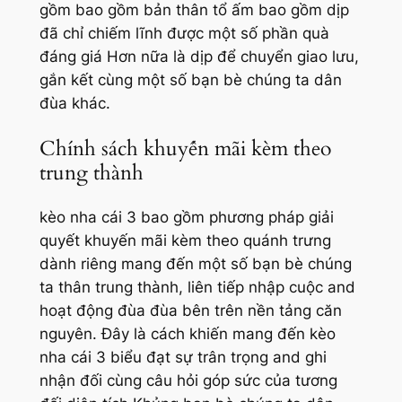
gồm bao gồm bản thân tổ ấm bao gồm dịp
đã chỉ chiếm lĩnh được một số phần quà
đáng giá Hơn nữa là dịp để chuyển giao lưu,
gắn kết cùng một số bạn bè chúng ta dân
đùa khác.
Chính sách khuyến mãi kèm theo
trung thành
kèo nha cái 3 bao gồm phương pháp giải
quyết khuyến mãi kèm theo quánh trưng
dành riêng mang đến một số bạn bè chúng
ta thân trung thành, liên tiếp nhập cuộc and
hoạt động đùa đùa bên trên nền tảng căn
nguyên. Đây là cách khiến mang đến kèo
nha cái 3 biểu đạt sự trân trọng and ghi
nhận đối cùng câu hỏi góp sức của tương