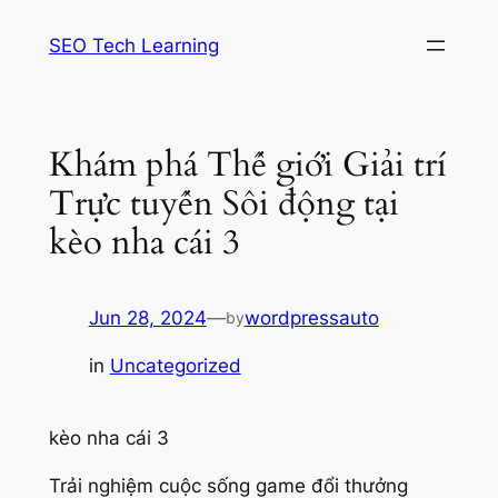
Skip
SEO Tech Learning
to
content
Khám phá Thế giới Giải trí
Trực tuyến Sôi động tại
kèo nha cái 3
Jun 28, 2024
—
wordpressauto
by
in
Uncategorized
kèo nha cái 3
Trải nghiệm cuộc sống game đổi thưởng