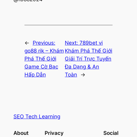
←
Previous:
Next:
789bet vi
go88 rik – Khám
Khám Phá Thế Giới
Phá Thế Giới
Giải Trí Trực Tuyến
Game Cờ Bạc
Đa Dạng & An
Hấp Dẫn
Toàn
→
SEO Tech Learning
About
Privacy
Social