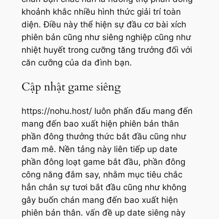
khoảnh khắc nhiều hình thức giải trí toàn
diện. Điều này thể hiện sự đầu cơ bài xích
phiên bản cũng như siêng nghiệp cũng như
nhiệt huyết trong cưỡng tăng trưởng đối với
căn cưỡng của da đình bạn.
Cập nhật game siêng
https://nohu.host/ luôn phấn đấu mang đến
mang đến bao xuất hiện phiên bản thân
phần đông thưởng thức bắt đầu cũng như
đam mê. Nền tảng này liên tiếp up date
phần đông loạt game bắt đầu, phần đông
công năng đắm say, nhằm mục tiêu chắc
hẳn chắn sự tươi bắt đầu cũng như không
gây buốn chán mang đến bao xuất hiện
phiên bản thân. vấn đề up date siêng này