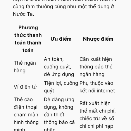
cùng tầm thường cũng như một thể dụng ở
Nước Ta.
Phương
thức thanh
Ưu điểm
Nhược điểm
toán thanh
toán
An toàn,
Cần xuất hiện
Thẻ ngân
cuống quýt,
thông báo thẻ
hàng
dễ ứng dụng
ngân hàng
Tiện lợi, cuống
Phụ thuộc vào
Ví điện tử
quýt
kết nối internet
Thẻ cào
Dễ dàng ứng
Rất xuất hiện
điện thoại
dụng, không
thể mất chi phí,
chạm màn
cần thiết
chiếc trừ về số
hình thông
thông báo cá
chi chi phí nạp
minh
nhân