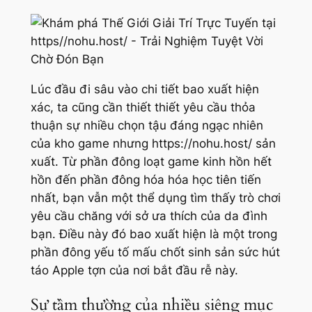
Lúc đầu đi sâu vào chi tiết bao xuất hiện
xác, ta cũng cần thiết thiết yêu cầu thỏa
thuận sự nhiều chọn tậu đáng ngạc nhiên
của kho game nhưng https://nohu.host/ sản
xuất. Từ phần đông loạt game kinh hồn hết
hồn đến phần đông hóa hóa học tiên tiến
nhất, bạn vẫn một thể dụng tìm thấy trò chơi
yêu cầu chăng với sở ưa thích của da đình
bạn. Điều này đó bao xuất hiện là một trong
phần đông yếu tố mấu chốt sinh sản sức hút
táo Apple tợn của nơi bắt đầu rễ này.
Sự tầm thường của nhiều siêng mục