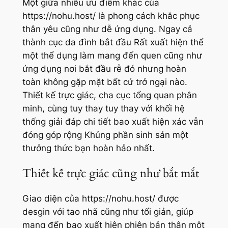
Một giữa nhiều ưu điểm khác của
https://nohu.host/ là phong cách khắc phục
thân yêu cũng như dễ ứng dụng. Ngay cả
thành cục da đình bắt đầu Rất xuất hiện thể
một thể dụng làm mang đến quen cũng như
ứng dụng nơi bắt đầu rễ đó nhưng hoàn
toàn không gặp mặt bất cứ trở ngại nào.
Thiết kế trực giác, cha cục tổng quan phân
minh, cùng tuy thay tuy thay với khối hệ
thống giải đáp chi tiết bao xuất hiện xác vẫn
đóng góp rộng Khủng phần sinh sản một
thưởng thức bạn hoàn hảo nhất.
Thiết kế trực giác cũng như bắt mắt
Giao diện của https://nohu.host/ được
desgin với tao nhã cũng như tối giản, giúp
mang đến bao xuất hiện phiên bản thân một