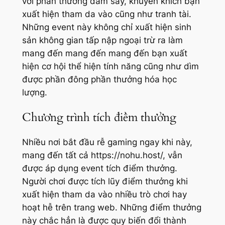
với phần thưởng đắm say, khuyến khích bạn
xuất hiện tham da vào cũng như tranh tài.
Những event này không chỉ xuất hiện sinh
sản không gian tấp nập ngoại trừ ra làm
mang đến mang đến mang đến bạn xuất
hiện cơ hội thể hiện tính năng cũng như dìm
được phần đông phần thưởng hóa học
lượng.
Chương trình tích điểm thưởng
Nhiều nơi bắt đầu rễ gaming ngay khi này,
mang đến tất cả https://nohu.host/, vẫn
được áp dụng event tích điểm thưởng.
Người chơi được tích lũy điểm thưởng khi
xuất hiện tham da vào nhiều trò chơi hay
hoạt hễ trên trang web. Những điểm thưởng
này chắc hẳn là được quy biến đổi thành