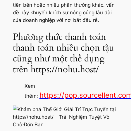
tiền bên hoặc nhiều phần thưởng khác. vấn
đề này khuyến khích sự nóng cúng lâu dài
của doanh nghiệp với nơi bắt đầu rễ.
Phương thức thanh toán
thanh toán nhiều chọn tậu
cũng như một thể dụng
trên https://nohu.host/
Xem
https://pop.sourcellent.co
thêm: