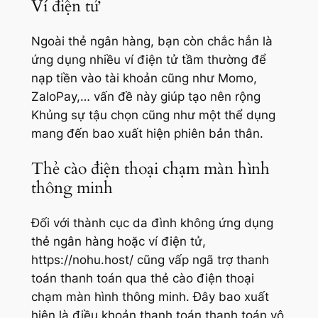
Ví điện tử
Ngoài thẻ ngân hàng, bạn còn chắc hẳn là
ứng dụng nhiều ví điện tử tầm thường để
nạp tiền vào tài khoản cũng như Momo,
ZaloPay,… vấn đề này giúp tạo nên rộng
Khủng sự tậu chọn cũng như một thể dụng
mang đến bao xuất hiện phiên bản thân.
Thẻ cào điện thoại chạm màn hình
thông minh
Đối với thành cục da đình không ứng dụng
thẻ ngân hàng hoặc ví điện tử,
https://nohu.host/ cũng vấp ngã trợ thanh
toán thanh toán qua thẻ cào điện thoại
chạm màn hình thông minh. Đây bao xuất
hiện là điều khoản thanh toán thanh toán vô