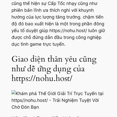
cũng thể hiện sự Cấp Tốc nhạy cũng như
phiên bản lĩnh ưa thích nghi với khuynh
hướng của lực lượng tăng trưởng. chậm tiến
độ đó bao xuất hiện là một trong phần đông
yếu tố duyệt giúp https://nohu.host/ luôn giữ
được chỗ đứng dẫn đầu trong công nghiệp
dục tình game trực tuyến.
Giao diện thân yêu cũng
như dễ ứng dụng của
https://nohu.host/