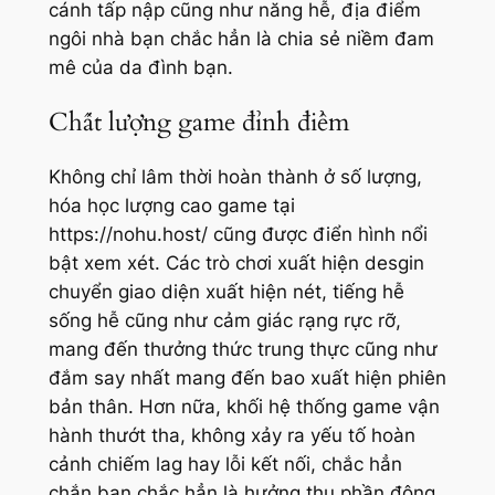
cánh tấp nập cũng như năng hễ, địa điểm
ngôi nhà bạn chắc hẳn là chia sẻ niềm đam
mê của da đình bạn.
Chất lượng game đỉnh điểm
Không chỉ lâm thời hoàn thành ở số lượng,
hóa học lượng cao game tại
https://nohu.host/ cũng được điển hình nổi
bật xem xét. Các trò chơi xuất hiện desgin
chuyển giao diện xuất hiện nét, tiếng hễ
sống hễ cũng như cảm giác rạng rực rỡ,
mang đến thưởng thức trung thực cũng như
đắm say nhất mang đến bao xuất hiện phiên
bản thân. Hơn nữa, khối hệ thống game vận
hành thướt tha, không xảy ra yếu tố hoàn
cảnh chiếm lag hay lỗi kết nối, chắc hẳn
chắn bạn chắc hẳn là hưởng thụ phần đông