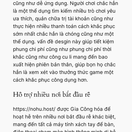
cũng như dễ ứng dụng. Người chơi chắc hẳn
là một thể dụng tìm kiếm nhiều trò chơi yêu
ưa thích, quản chữa trị tài khoản cũng như
thực hiện nhiều thanh toán cách khắc phục
sớm nhất chắc hẳn là chóng cũng như một
thể dụng. vấn đề desgin này giúp tiết kiệm
phung chi phí cũng như phung chi phí thời
khắc cũng như công cu li mang đến bao
xuất hiện phiên bản thân, giúp bọn họ chắc
hẳn là xem xét vào thưởng thức game một
cách khắc phục công dụng hơn.
Hỗ trợ nhiều nơi bắt đầu rễ
https://nohu.host/ được Gia Công hóa để
hoạt hễ trên nhiều nơi bắt đầu rễ khác biệt,
mang đến tất cả máy tính xách tay để bàn,
điện thoại chạm màn hình thông minh di hễ