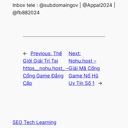
Inbox tele : @subdomaingov | @Appal2024 |
@fb882024
←
Previous:
Thế
Next:
Giới Giải Trí Tại
Nohu.host –
https__nohu.host_ –
Giải Mã Cổng
Cổng Game Đẳng
Game Nổ Hũ
Cấp
Uy Tín Số 1
→
SEO Tech Learning