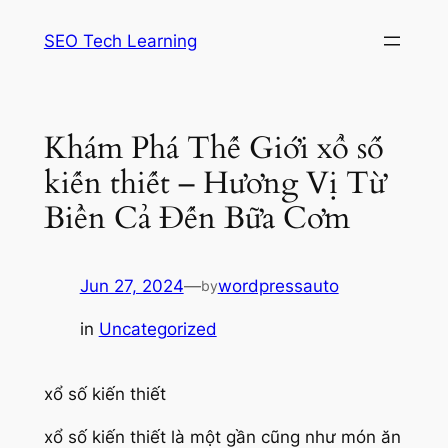
Skip
SEO Tech Learning
to
content
Khám Phá Thế Giới xổ số
kiến thiết – Hương Vị Từ
Biển Cả Đến Bữa Cơm
Jun 27, 2024
—
wordpressauto
by
in
Uncategorized
xổ số kiến thiết
xổ số kiến thiết là một gần cũng như món ăn