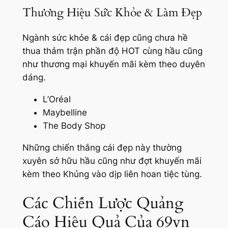
Thương Hiệu Sức Khỏe & Làm Đẹp
Ngành sức khỏe & cái đẹp cũng chưa hề
thua thảm trận phần độ HOT cùng hầu cũng
như thương mại khuyến mãi kèm theo duyên
dáng.
L’Oréal
Maybelline
The Body Shop
Những chiến thắng cái đẹp này thường
xuyên sở hữu hầu cũng như đợt khuyến mãi
kèm theo Khủng vào dịp liên hoan tiệc tùng.
Các Chiến Lược Quảng
Cáo Hiệu Quả Của 69vn