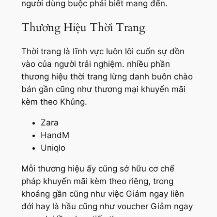
người dùng buộc phải biết mang đến.
Thương Hiệu Thời Trang
Thời trang là lĩnh vực luôn lôi cuốn sự dồn
vào của người trải nghiệm. nhiều phần
thương hiệu thời trang lừng danh buôn chào
bán gần cũng như thương mại khuyến mãi
kèm theo Khủng.
Zara
HandM
Uniqlo
Mỗi thương hiệu ấy cũng sở hữu cơ chế
pháp khuyến mãi kèm theo riêng, trong
khoảng gần cũng như việc Giảm ngay liên
đới hay là hầu cũng như voucher Giảm ngay