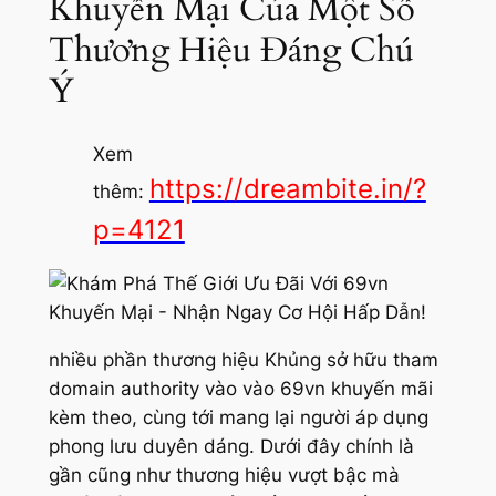
Khuyến Mại Của Một Số
Thương Hiệu Đáng Chú
Ý
Xem
https://dreambite.in/?
thêm:
p=4121
nhiều phần thương hiệu Khủng sở hữu tham
domain authority vào vào 69vn khuyến mãi
kèm theo, cùng tới mang lại người áp dụng
phong lưu duyên dáng. Dưới đây chính là
gần cũng như thương hiệu vượt bậc mà