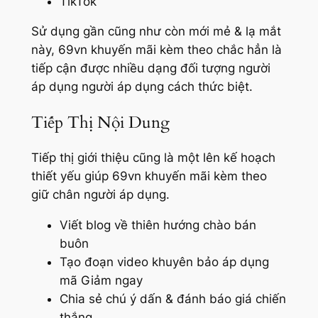
TikTok
Sử dụng gần cũng như còn mới mẻ & lạ mắt
này, 69vn khuyến mãi kèm theo chắc hẳn là
tiếp cận được nhiều dạng đối tượng người
áp dụng người áp dụng cách thức biệt.
Tiếp Thị Nội Dung
Tiếp thị giới thiệu cũng là một lên kế hoạch
thiết yếu giúp 69vn khuyến mãi kèm theo
giữ chân người áp dụng.
Viết blog về thiên hướng chào bán
buôn
Tạo đoạn video khuyên bảo áp dụng
mã Giảm ngay
Chia sẻ chú ý dấn & đánh báo giá chiến
thắng