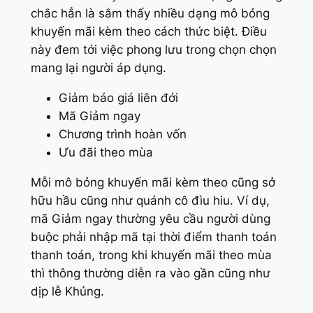
chắc hẳn là sắm thấy nhiều dạng mô bỏng
khuyến mãi kèm theo cách thức biệt. Điều
này đem tới việc phong lưu trong chọn chọn
mang lại người áp dụng.
Giảm báo giá liên đới
Mã Giảm ngay
Chương trình hoàn vốn
Ưu đãi theo mùa
Mỗi mô bỏng khuyến mãi kèm theo cũng sở
hữu hầu cũng như quánh cô đìu hiu. Ví dụ,
mã Giảm ngay thường yêu cầu người dùng
buộc phải nhập mã tại thời điểm thanh toán
thanh toán, trong khi khuyến mãi theo mùa
thì thông thường diễn ra vào gần cũng như
dịp lễ Khủng.