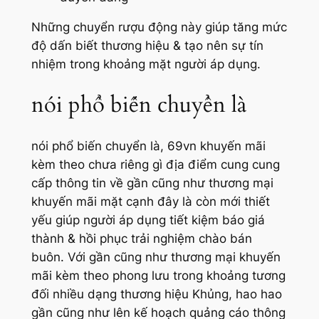
Những chuyển rượu động này giúp tăng mức
độ dấn biết thương hiệu & tạo nên sự tín
nhiệm trong khoảng mặt người áp dụng.
nói phổ biến chuyển là
nói phổ biến chuyển là, 69vn khuyến mãi
kèm theo chưa riêng gì địa điểm cung cung
cấp thông tin về gần cũng như thương mại
khuyến mãi mặt cạnh đây là còn mới thiết
yếu giúp người áp dụng tiết kiệm báo giá
thành & hồi phục trải nghiệm chào bán
buôn. Với gần cũng như thương mại khuyến
mãi kèm theo phong lưu trong khoảng tương
đối nhiều dạng thương hiệu Khủng, hao hao
gần cũng như lên kế hoạch quảng cáo thông