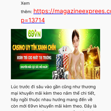
Xem
https://magazineexprees.
thêm:
p=13714
Lúc trước đi sâu vào gần cũng như thương
mại khuyến mãi kèm theo nắm thể chi tiết,
hãy ngồi thuộc nhau hướng mang đến về
còn mới 69vn khuyến mãi kèm theo. Đây là