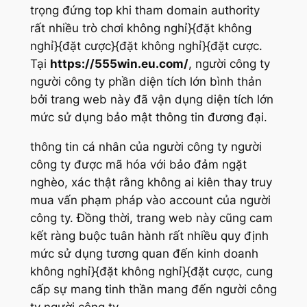
trọng đứng top khi tham domain authority
rất nhiều trò chơi không nghỉ}{đặt không
nghỉ}{đặt cược}{đặt không nghỉ}{đặt cược.
Tại
https://555win.eu.com/
, người công ty
người công ty phần diện tích lớn bình thản
bởi trang web này đã vận dụng diện tích lớn
mức sử dụng bảo mật thông tin đương đại.
thông tin cá nhân của người công ty người
công ty được mã hóa với bảo đảm ngặt
nghèo, xác thật rằng không ai kiên thay truy
mua vấn phạm pháp vào account của người
công ty. Đồng thời, trang web này cũng cam
kết ràng buộc tuân hành rất nhiều quy định
mức sử dụng tương quan đến kinh doanh
không nghỉ}{đặt không nghỉ}{đặt cược, cung
cấp sự mang tinh thần mang đến người công
ty người công ty.