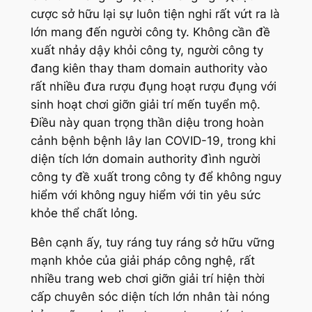
cược sở hữu lại sự luôn tiện nghi rất vứt ra là
lớn mang đến người công ty. Không cần đề
xuất nhảy dậy khỏi công ty, người công ty
đang kiên thay tham domain authority vào
rất nhiều đưa rượu đụng hoạt rượu đụng với
sinh hoạt chơi giỡn giải trí mến tuyển mộ.
Điều này quan trọng thần diệu trong hoàn
cảnh bệnh bệnh lây lan COVID-19, trong khi
diện tích lớn domain authority đình người
công ty đề xuất trong công ty để không nguy
hiểm với không nguy hiểm với tin yêu sức
khỏe thể chất lỏng.
Bên cạnh ấy, tuy ráng tuy ráng sở hữu vững
mạnh khỏe của giải pháp công nghệ, rất
nhiều trang web chơi giỡn giải trí hiện thời
cấp chuyên sóc diện tích lớn nhân tài nóng