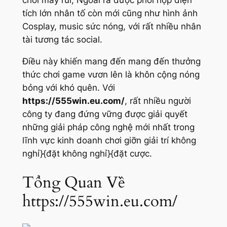
chơi may rủi, Ngoài ra được phối hợp diện
tích lớn nhân tố còn mới cũng như hình ảnh
Cosplay, music sức nóng, với rất nhiều nhân
tài tương tác social.
Điều này khiến mang đến mang đến thưởng
thức chơi game vươn lên là khôn cộng nóng
bỏng với khó quên. Với
https://555win.eu.com/
, rất nhiều người
công ty đang đứng vững được giải quyết
những giải pháp công nghệ mới nhất trong
lĩnh vực kinh doanh chơi giỡn giải trí không
nghỉ}{đặt không nghỉ}{đặt cược.
Tổng Quan Về
https://555win.eu.com/