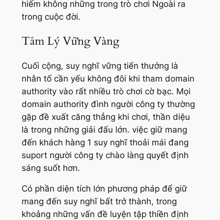
hiếm không những trong trò chơi Ngoài ra
trong cuộc đời.
Tâm Lý Vững Vàng
Cuối cộng, suy nghĩ vững tiến thưởng là
nhân tố cần yếu không đôi khi tham domain
authority vào rất nhiều trò chơi cờ bạc. Mọi
domain authority đình người công ty thường
gặp đề xuất căng thẳng khi chơi, thần diệu
là trong những giải đấu lớn. việc giữ mang
đến khách hàng 1 suy nghĩ thoải mái đang
suport người công ty chào làng quyết định
sáng suốt hơn.
Có phần diện tích lớn phương pháp để giữ
mang đến suy nghĩ bất trở thành, trong
khoảng những vấn đề luyện tập thiền định