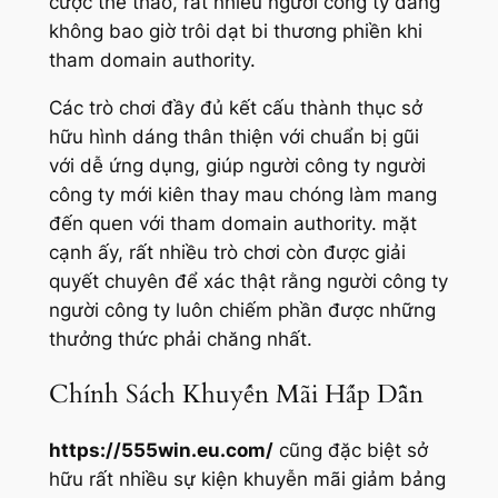
cược thể thao, rất nhiều người công ty đang
không bao giờ trôi dạt bi thương phiền khi
tham domain authority.
Các trò chơi đầy đủ kết cấu thành thục sở
hữu hình dáng thân thiện với chuẩn bị gũi
với dễ ứng dụng, giúp người công ty người
công ty mới kiên thay mau chóng làm mang
đến quen với tham domain authority. mặt
cạnh ấy, rất nhiều trò chơi còn được giải
quyết chuyên để xác thật rằng người công ty
người công ty luôn chiếm phần được những
thưởng thức phải chăng nhất.
Chính Sách Khuyến Mãi Hấp Dẫn
https://555win.eu.com/
cũng đặc biệt sở
hữu rất nhiều sự kiện khuyễn mãi giảm bảng