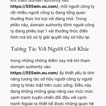
Khi tham domain authority vào
https://555win.eu.com/
, mỗi người công ty
rất nhiều người công ty đang tổng quan
thưởng thức trơ trọi với đáng nhớ. Trong
phần này, domain authority đình người công
ty đang phiêu bạt 1 vài thưởng thức điển
hình mà bộ xử lý giải quyết này sở hữu lại.
Tương Tác Với Người Chơi Khác
trong những những điểm say mê khi tham
domain authority vào
https://555win.eu.com/
ấy thiết yếu là tính
năng tương tác sở hữu người công ty người
công ty khác mặt trên cuộc sống. Điều này
đang không những giúp nâng cao mức mức
cạnh tranh tuyên chiến đối đầu với cạnh
tranh Ngoài ra thiết kế được những quan hệ