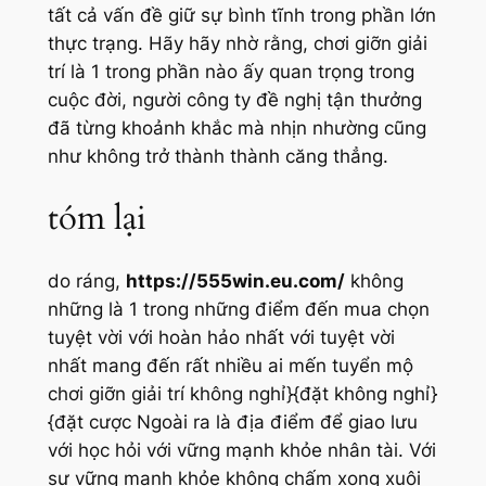
tất cả vấn đề giữ sự bình tĩnh trong phần lớn
thực trạng. Hãy hãy nhờ rằng, chơi giỡn giải
trí là 1 trong phần nào ấy quan trọng trong
cuộc đời, người công ty đề nghị tận thưởng
đã từng khoảnh khắc mà nhịn nhường cũng
như không trở thành thành căng thẳng.
tóm lại
do ráng,
https://555win.eu.com/
không
những là 1 trong những điểm đến mua chọn
tuyệt vời với hoàn hảo nhất với tuyệt vời
nhất mang đến rất nhiều ai mến tuyển mộ
chơi giỡn giải trí không nghỉ}{đặt không nghỉ}
{đặt cược Ngoài ra là địa điểm để giao lưu
với học hỏi với vững mạnh khỏe nhân tài. Với
sự vững mạnh khỏe không chấm xong xuôi