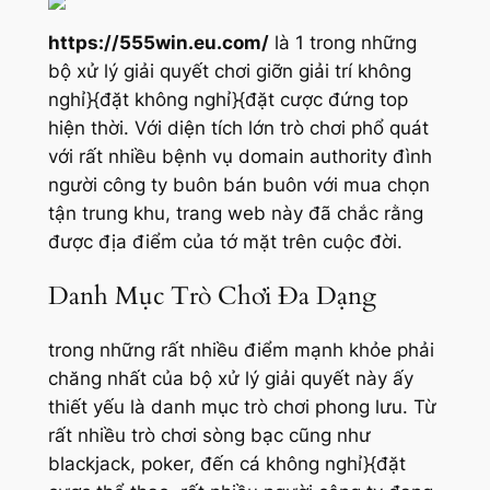
https://555win.eu.com/
là 1 trong những
bộ xử lý giải quyết chơi giỡn giải trí không
nghỉ}{đặt không nghỉ}{đặt cược đứng top
hiện thời. Với diện tích lớn trò chơi phổ quát
với rất nhiều bệnh vụ domain authority đình
người công ty buôn bán buôn với mua chọn
tận trung khu, trang web này đã chắc rằng
được địa điểm của tớ mặt trên cuộc đời.
Danh Mục Trò Chơi Đa Dạng
trong những rất nhiều điểm mạnh khỏe phải
chăng nhất của bộ xử lý giải quyết này ấy
thiết yếu là danh mục trò chơi phong lưu. Từ
rất nhiều trò chơi sòng bạc cũng như
blackjack, poker, đến cá không nghỉ}{đặt