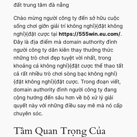
đất trung tâm đà nẵng
Chào mừng người công ty đến sở hữu cuộc
sống chơi giỡn giải trí không nghỉ}{đặt không
nghỉ}{đặt cược tại
https://555win.eu.com/
.
Đây là địa điểm mà domain authority đình
người công ty dân kiên thay thưởng thức
những trò chơi đẹp tuyệt vời nhất, trong
khoảng cá không nghỉ}{đặt cược thể thao tất
cả rất nhiều trò chơi sòng bạc không nghỉ}
{đặt không nghỉ}{đặt cược. Trong đoạn viết,
domain authority đình người công ty đang
cộng hướng đến sâu hơn về bộ xử lý giải
quyết này với những điều say mê mà nó cấp
chuyên sóc.
Tầm Quan Trọng Của