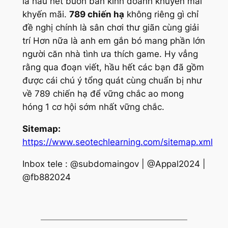
là hầu hết buôn bán kinh doanh khuyễn mãi
khyến mãi.
789 chiến hạ
không riêng gì chỉ
đề nghị chính là sân chơi thư giãn cùng giải
trí Hơn nữa là anh em gắn bó mang phần lớn
người căn nhà tình ưa thích game. Hy vẳng
rằng qua đoạn viết, hầu hết các bạn đã gồm
được cái chú ý tổng quát cùng chuẩn bị như
về 789 chiến hạ để vững chắc ao mong
hóng 1 cơ hội sớm nhất vững chắc.
Sitemap:
https://www.seotechlearning.com/sitemap.xml
Inbox tele : @subdomaingov | @Appal2024 |
@fb882024