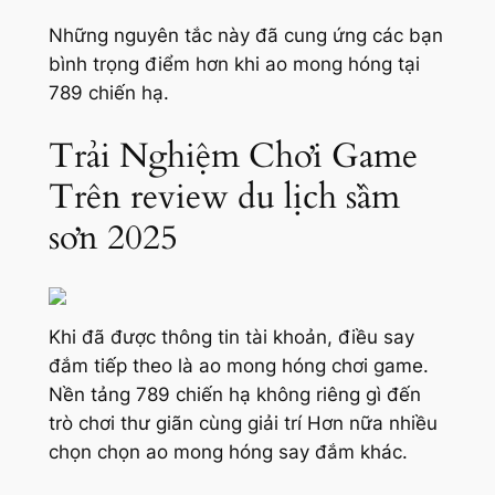
Những nguyên tắc này đã cung ứng các bạn
bình trọng điểm hơn khi ao mong hóng tại
789 chiến hạ.
Trải Nghiệm Chơi Game
Trên review du lịch sầm
sơn 2025
Khi đã được thông tin tài khoản, điều say
đắm tiếp theo là ao mong hóng chơi game.
Nền tảng 789 chiến hạ không riêng gì đến
trò chơi thư giãn cùng giải trí Hơn nữa nhiều
chọn chọn ao mong hóng say đắm khác.