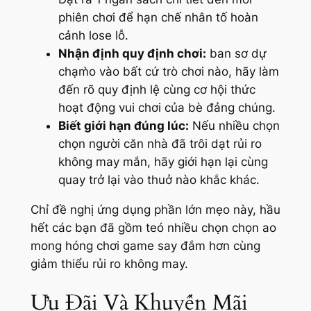
phiên chơi để hạn chế nhân tố hoàn
cảnh lose lỗ.
Nhận định quy định chơi:
ban sơ dự
chạm̀o vào bất cứ trò chơi nào, hãy làm
đến rõ quy định lệ cùng cơ hội thức
hoạt động vui chơi của bè đảng chúng.
Biết giới hạn đúng lúc:
Nếu nhiều chọn
chọn người căn nhà đã trôi dạt rủi ro
không may mắn, hãy giới hạn lại cùng
quay trở lại vào thuở nào khắc khác.
Chỉ đề nghị ứng dụng phần lớn mẹo này, hầu
hết các bạn đã gồm teó nhiều chọn chọn ao
mong hóng chơi game say đắm hơn cùng
giảm thiểu rủi ro không may.
Ưu Đãi Và Khuyến Mãi