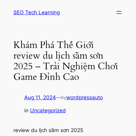
Skip
SEO Tech Learning
to
content
Khám Phá Thế Giới
review du lịch sầm sơn
2025 – Trải Nghiệm Chơi
Game Đỉnh Cao
Aug 11, 2024
—
wordpressauto
by
in
Uncategorized
review du lịch sầm sơn 2025