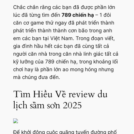
Chắc chắn rằng các bạn đã được phần lớn
lúc đã từng tìm đến
789 chiến hạ
– 1 đôi
căn cơ game thử ngay đã phát triển thành
phát triển thành thành cơn bão trong anh
em các bạn tại Việt Nam. Trong đoạn viết,
gia đình hầu hết các bạn đã cùng tất cả
người căn nhà trong căn nhà linh giác tất cả
kỹ lưỡng của 789 chiến hạ, trong khoảng lối
chơi hay là phần lớn ao mong hóng nhưng
mà chúng đưa đến.
Tìm Hiểu Về review du
lịch sầm sơn 2025
Để khởi động cuộc quãng tuyến đường phố