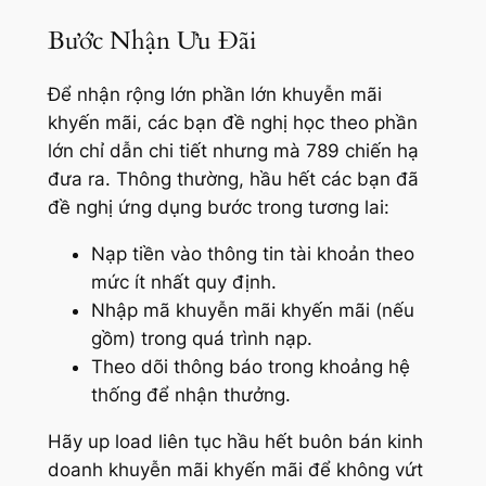
Bước Nhận Ưu Đãi
Để nhận rộng lớn phần lớn khuyễn mãi
khyến mãi, các bạn đề nghị học theo phần
lớn chỉ dẫn chi tiết nhưng mà 789 chiến hạ
đưa ra. Thông thường, hầu hết các bạn đã
đề nghị ứng dụng bước trong tương lai:
Nạp tiền vào thông tin tài khoản theo
mức ít nhất quy định.
Nhập mã khuyễn mãi khyến mãi (nếu
gồm) trong quá trình nạp.
Theo dõi thông báo trong khoảng hệ
thống để nhận thưởng.
Hãy up load liên tục hầu hết buôn bán kinh
doanh khuyễn mãi khyến mãi để không vứt