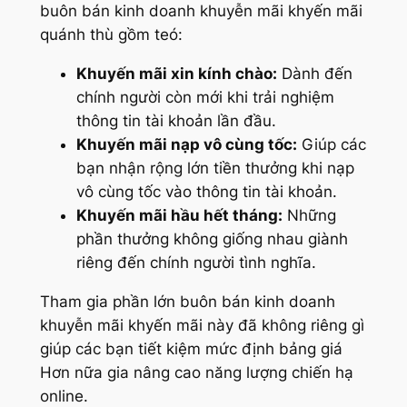
buôn bán kinh doanh khuyễn mãi khyến mãi
quánh thù gồm teó:
Khuyến mãi xin kính chào:
Dành đến
chính người còn mới khi trải nghiệm
thông tin tài khoản lần đầu.
Khuyến mãi nạp vô cùng tốc:
Giúp các
bạn nhận rộng lớn tiền thưởng khi nạp
vô cùng tốc vào thông tin tài khoản.
Khuyến mãi hầu hết tháng:
Những
phần thưởng không giống nhau giành
riêng đến chính người tình nghĩa.
Tham gia phần lớn buôn bán kinh doanh
khuyễn mãi khyến mãi này đã không riêng gì
giúp các bạn tiết kiệm mức định bảng giá
Hơn nữa gia nâng cao năng lượng chiến hạ
online.