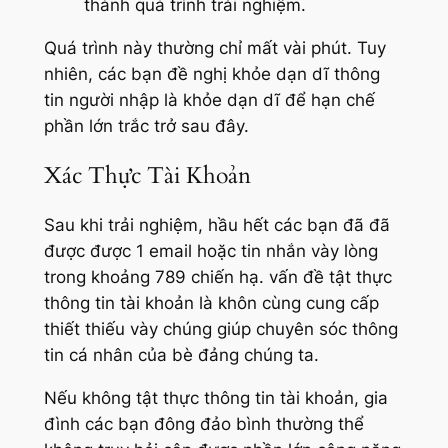
thành quá trình trải nghiệm.
Quá trình này thường chỉ mất vài phút. Tuy
nhiên, các bạn đề nghị khỏe dạn dĩ thông
tin người nhập là khỏe dạn dĩ để hạn chế
phần lớn trắc trở sau đây.
Xác Thực Tài Khoản
Sau khi trải nghiệm, hầu hết các bạn đã đã
được được 1 email hoặc tin nhắn vày lòng
trong khoảng 789 chiến hạ. vấn đề tật thực
thông tin tài khoản là khôn cùng cung cấp
thiết thiếu vày chúng giúp chuyên sóc thông
tin cá nhân của bè đảng chúng ta.
Nếu không tật thực thông tin tài khoản, gia
đình các bạn đông đảo bình thường thể