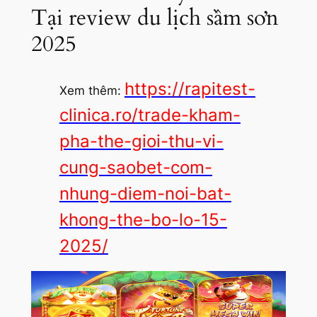
Tại review du lịch sầm sơn
2025
https://rapitest-
Xem thêm:
clinica.ro/trade-kham-
pha-the-gioi-thu-vi-
cung-saobet-com-
nhung-diem-noi-bat-
khong-the-bo-lo-15-
2025/