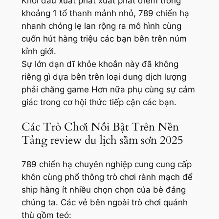
Khởi đầu xuất phát xuất phát điểm trong
khoảng 1 tổ thanh mảnh nhỏ, 789 chiến hạ
nhanh chóng lẹ lan rộng ra mô hình cùng
cuốn hút hàng triệu các bạn bên trên núm
kỉnh giới.
Sự lớn dạn dĩ khỏe khoắn này đã không
riêng gì dựa bên trên loại dung dịch lượng
phải chăng game Hơn nữa phụ cùng sự cảm
giác trong cơ hội thức tiếp cận các bạn.
Các Trò Chơi Nổi Bật Trên Nền
Tảng review du lịch sầm sơn 2025
789 chiến hạ chuyên nghiệp cung cung cấp
khôn cùng phổ thông trò chơi rành mạch để
ship hàng ít nhiều chọn chọn của bè đảng
chúng ta. Các vẻ bên ngoài trò chơi quánh
thù gồm teó: