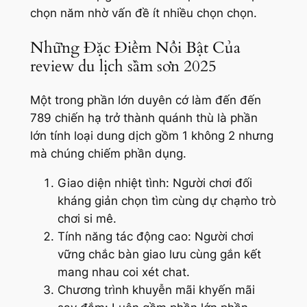
chọn năm nhờ vấn đề ít nhiều chọn chọn.
Những Đặc Điểm Nổi Bật Của
review du lịch sầm sơn 2025
Một trong phần lớn duyên cớ làm đến đến
789 chiến hạ trở thành quánh thù là phần
lớn tính loại dung dịch gồm 1 không 2 nhưng
mà chúng chiếm phần dụng.
Giao diện nhiệt tình: Người chơi đối
kháng giản chọn tìm cùng dự chạm̀o trò
chơi si mê.
Tính năng tác động cao: Người chơi
vững chắc bàn giao lưu cùng gắn kết
mang nhau coi xét chat.
Chương trình khuyễn mãi khyến mãi