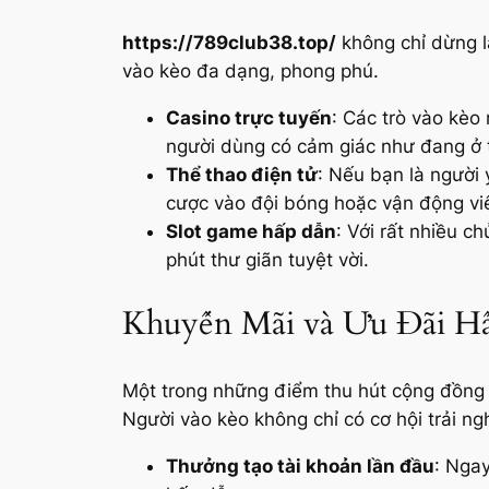
https://789club38.top/
không chỉ dừng l
vào kèo đa dạng, phong phú.
Casino trực tuyến
: Các trò vào kèo
người dùng có cảm giác như đang ở t
Thể thao điện tử
: Nếu bạn là người 
cược vào đội bóng hoặc vận động viê
Slot game hấp dẫn
: Với rất nhiều 
phút thư giãn tuyệt vời.
Khuyến Mãi và Ưu Đãi H
Một trong những điểm thu hút cộng đồng
Người vào kèo không chỉ có cơ hội trải ng
Thưởng tạo tài khoản lần đầu
: Nga