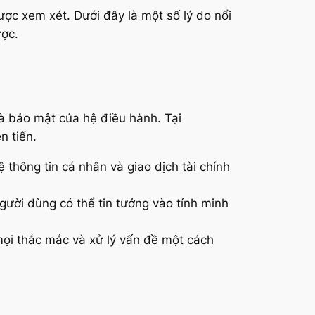
ợc xem xét. Dưới đây là một số lý do nổi
ược.
và bảo mật của hệ điều hành. Tại
n tiến.
thông tin cá nhân và giao dịch tài chính
người dùng có thể tin tưởng vào tính minh
mọi thắc mắc và xử lý vấn đề một cách