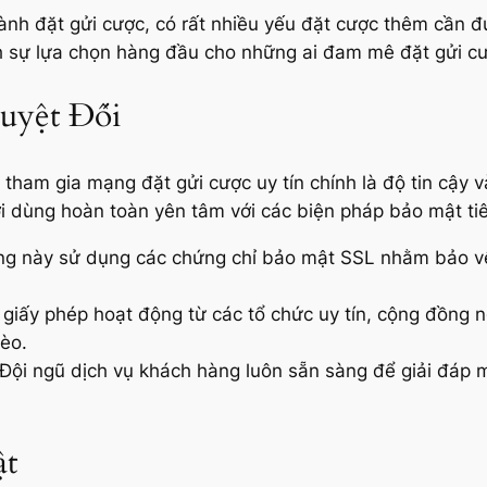
ành đặt gửi cược, có rất nhiều yếu đặt cược thêm cần đư
nh sự lựa chọn hàng đầu cho những ai đam mê đặt gửi c
uyệt Đối
 tham gia mạng đặt gửi cược uy tín chính là độ tin cậy 
i dùng hoàn toàn yên tâm với các biện pháp bảo mật tiê
ng này sử dụng các chứng chỉ bảo mật SSL nhằm bảo vệ 
i giấy phép hoạt động từ các tổ chức uy tín, cộng đồng 
èo.
 Đội ngũ dịch vụ khách hàng luôn sẵn sàng để giải đáp 
ật