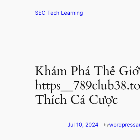
Skip
SEO Tech Learning
to
content
Khám Phá Thế Giới
https__789club38.
Thích Cá Cược
Jul 10, 2024
—
wordpressa
by