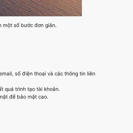
n một số bước đơn giản.
mail, số điện thoại và các thông tin liên
 quá trình tạo tài khoản.
 mật để bảo mật cao.