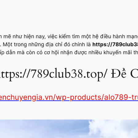
nh mẽ như hiện nay, việc kiếm tìm một hệ điều hành mạn
. Một trong những địa chỉ đó chính là
https://789club3
ấp dẫn mà còn có cơ hội nhận được nhiều khuyến mãi th
tps://789club38.top/ Để 
enchuyengia.vn/wp-products/alo789-tr