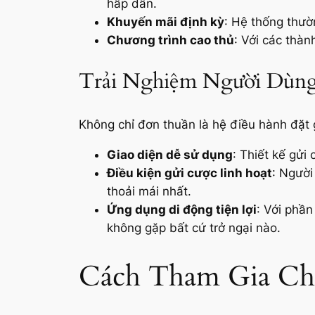
hấp dẫn.
Khuyến mãi định kỳ
: Hệ thống thườ
Chương trình cao thủ
: Với các thàn
Trải Nghiệm Người Dùng
Không chỉ đơn thuần là hệ điều hành đặt
Giao diện dễ sử dụng
: Thiết kế gửi
Điều kiện gửi cược linh hoạt
: Người
thoải mái nhất.
Ứng dụng di động tiện lợi
: Với phầ
không gặp bất cứ trở ngại nào.
Cách Tham Gia Chơi