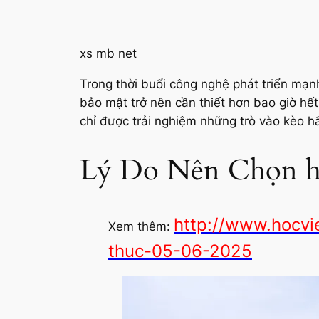
xs mb net
Trong thời buổi công nghệ phát triển mạ
bảo mật trở nên cần thiết hơn bao giờ hết
chỉ được trải nghiệm những trò vào kèo h
Lý Do Nên Chọn ht
http://www.hocvi
Xem thêm:
thuc-05-06-2025