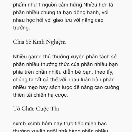
phẩm như 1 nguồn cảm hứng Nhiều hơn là
phần nhiều chúng ta bạn đồng hành, với
nhau học hỏi với giao lưu với nâng cao
trưởng.
Chia Sẻ Kinh Nghiệm
Nhiều game thủ thường xuyên phân tách sẻ
phần nhiều thưởng thức của phần nhiều bạn
phía trên phần nhiều diễn bè bạn. theo ấy,
chúng ta tất cả thể với nhau luận bàn phần
nhiều mẹo hay sách lược để nâng cao cường
thiên tài chiến hạ cược.
Tổ Chức Cuộc Thi
sxmb xsmb hôm nay trực tiếp mien bac
thường xuyên ngôi nhà hàng phần nhiều