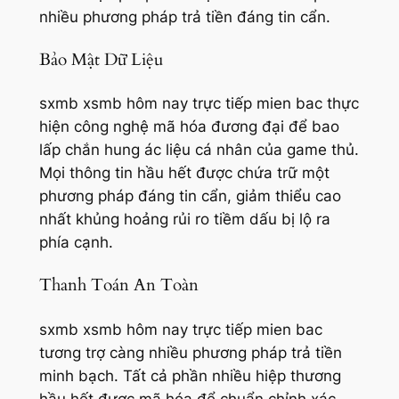
nhiều phương pháp trả tiền đáng tin cẩn.
Bảo Mật Dữ Liệu
sxmb xsmb hôm nay trực tiếp mien bac thực
hiện công nghệ mã hóa đương đại để bao
lấp chắn hung ác liệu cá nhân của game thủ.
Mọi thông tin hầu hết được chứa trữ một
phương pháp đáng tin cẩn, giảm thiểu cao
nhất khủng hoảng rủi ro tiềm dấu bị lộ ra
phía cạnh.
Thanh Toán An Toàn
sxmb xsmb hôm nay trực tiếp mien bac
tương trợ càng nhiều phương pháp trả tiền
minh bạch. Tất cả phần nhiều hiệp thương
hầu hết được mã hóa để chuẩn chỉnh xác