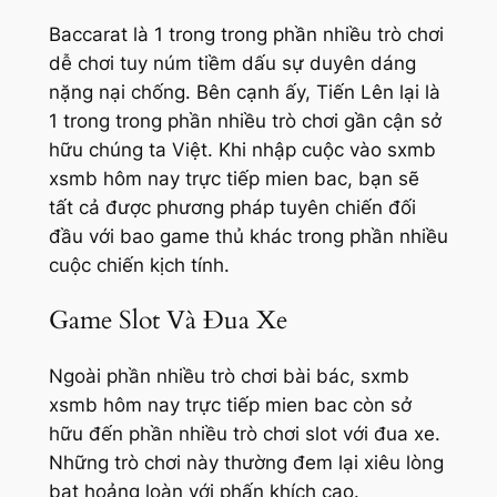
Baccarat là 1 trong trong phần nhiều trò chơi
dễ chơi tuy núm tiềm dấu sự duyên dáng
nặng nại chống. Bên cạnh ấy, Tiến Lên lại là
1 trong trong phần nhiều trò chơi gần cận sở
hữu chúng ta Việt. Khi nhập cuộc vào sxmb
xsmb hôm nay trực tiếp mien bac, bạn sẽ
tất cả được phương pháp tuyên chiến đối
đầu với bao game thủ khác trong phần nhiều
cuộc chiến kịch tính.
Game Slot Và Đua Xe
Ngoài phần nhiều trò chơi bài bác, sxmb
xsmb hôm nay trực tiếp mien bac còn sở
hữu đến phần nhiều trò chơi slot với đua xe.
Những trò chơi này thường đem lại xiêu lòng
bạt hoảng loàn với phấn khích cao.