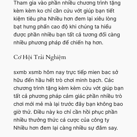
Tham gia vào phần nhiều chương trình tặng
kèm kèm ko chỉ cần cứu vớt giúp bạn tiết
kiệm tiêu pha Nhiều hơn đem lại xiêu lòng
bạt hưng phấn cao độ khi chúng ta hiểu
được phần nhiều bạn tất cả tương đối càng
nhiều phương pháp để chiến hạ hơn.
Cơ Hội Trải Nghiệm
sxmb xsmb hôm nay trực tiếp mien bac sở
hữu đến hầu hết trò chơi minh bạch. Các
chương trình tặng kèm kèm cứu vớt giúp bạn
tất cả phương pháp cảm giác phần nhiều trò
chơi mới mẻ mà lại trước đây bạn không bao
giờ thử. Điều này ko chỉ cần hồi phục phần
nhiều thưởng thức cá cược của công ty
Nhiều hơn đem lại càng nhiều sự đắm say.