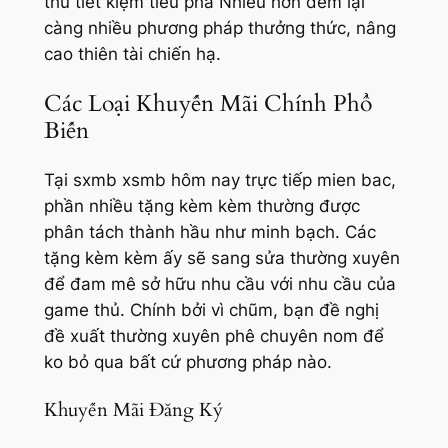
thủ tiết kiệm tiêu pha Nhiều hơn đem lại
càng nhiều phương pháp thưởng thức, nâng
cao thiên tài chiến hạ.
Các Loại Khuyến Mãi Chính Phổ
Biến
Tại sxmb xsmb hôm nay trực tiếp mien bac,
phần nhiều tặng kèm kèm thường được
phân tách thành hầu như minh bạch. Các
tặng kèm kèm ấy sẽ sang sửa thường xuyên
để đam mê sở hữu nhu cầu với nhu cầu của
game thủ. Chính bởi vì chũm, bạn đề nghị
đề xuất thường xuyên phê chuyên nom để
ko bỏ qua bất cứ phương pháp nào.
Khuyến Mãi Đăng Ký