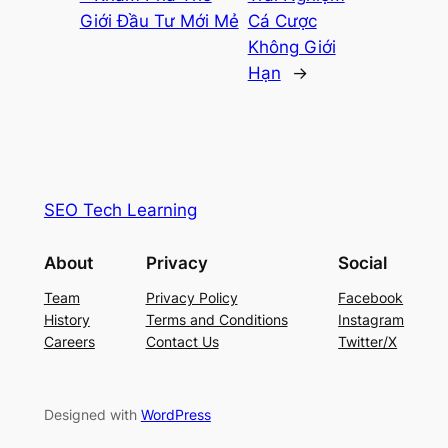
Giới Đầu Tư Mới Mẻ
Cá Cược
Không Giới
Hạn
→
SEO Tech Learning
About
Privacy
Social
Team
Privacy Policy
Facebook
History
Terms and Conditions
Instagram
Careers
Contact Us
Twitter/X
Designed with
WordPress