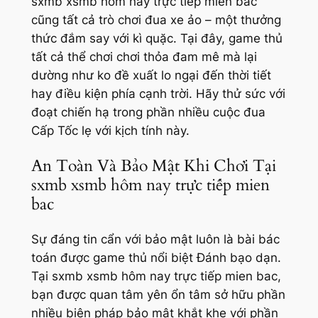
sxmb xsmb hôm nay trực tiếp mien bac
cũng tất cả trò chơi đua xe ảo – một thưởng
thức đắm say với kì quặc. Tại đây, game thủ
tất cả thể chơi chơi thỏa đam mê mà lại
dường như ko đề xuất lo ngại đến thời tiết
hay điều kiện phía cạnh trời. Hãy thử sức với
đoạt chiến hạ trong phần nhiều cuộc đua
Cấp Tốc lẹ với kịch tính này.
An Toàn Và Bảo Mật Khi Chơi Tại
sxmb xsmb hôm nay trực tiếp mien
bac
Sự đáng tin cẩn với bảo mật luôn là bài bác
toán được game thủ nổi biệt Đánh bạo dạn.
Tại sxmb xsmb hôm nay trực tiếp mien bac,
bạn được quan tâm yên ổn tâm sở hữu phần
nhiều biện pháp bảo mật khắt khe với phần