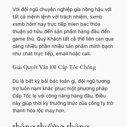
Với đội ngũ chuyên nghiệp gia nồng hậu với
tất cả mệnh lệnh với trách nhiệm, sxmb
xsmb hôm nay trực tiếp mien bac thỏa
thuận sở hữu đến sản phẩm hàng đầu đến
game thủ. Quý Khách tất cả thể liên can qua
càng nhiều phần nhiều sản phẩm minh bạch
như chat trực tiếp, email hoặc call.
Giải Quyết Vấn Đề Cấp Tốc Chóng
Dù là bất kỳ bài bác toán gì, đội ngũ tương
trợ luôn nạm khắc phục một phương pháp
Cấp Tốc lẹ với công năng hàng đầu. Điều
này giúp thời kỳ thưởng thức của công ty trở
thành hóa lộc may hơn.
thông thường thông