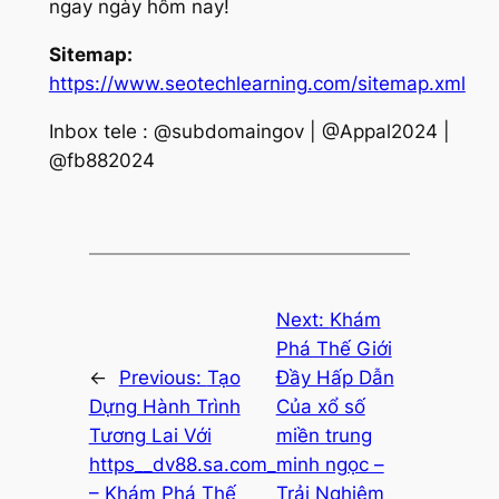
ngay ngày hôm nay!
Sitemap:
https://www.seotechlearning.com/sitemap.xml
Inbox tele : @subdomaingov | @Appal2024 |
@fb882024
Next:
Khám
Phá Thế Giới
←
Previous:
Tạo
Đầy Hấp Dẫn
Dựng Hành Trình
Của xổ số
Tương Lai Với
miền trung
https__dv88.sa.com_
minh ngọc –
– Khám Phá Thế
Trải Nghiệm