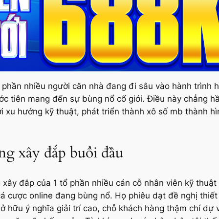
h phần nhiều người căn nhà đang đi sâu vào hành trình h
ớc tiên mang đến sự bùng nổ cố giới. Điều này chẳng h
i xu hướng kỹ thuật, phát triển thành xô số mb thành h
ng xây đắp buổi đầu
 xây đắp của 1 tổ phần nhiều cán cỗ nhân viên kỹ thuật
 cá cược online đang bùng nổ. Họ phiêu dạt đề nghị thi
hữu ý nghĩa giải trí cao, chỗ khách hàng thậm chí dự va