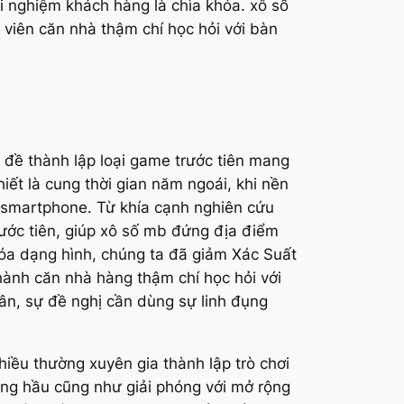
ải nghiệm khách hàng là chìa khóa. xô số
viên căn nhà thậm chí học hỏi với bàn
 đề thành lập loại game trước tiên mang
iết là cung thời gian năm ngoái, khi nền
n smartphone. Từ khía cạnh nghiên cứu
rước tiên, giúp xô số mb đứng địa điểm
hóa dạng hình, chúng ta đã giảm Xác Suất
hành căn nhà hàng thậm chí học hỏi với
hân, sự đề nghị cần dùng sự linh đụng
iều thường xuyên gia thành lập trò chơi
chẳng hầu cũng như giải phóng với mở rộng