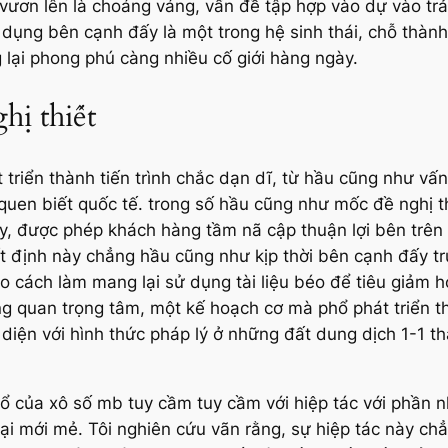
t vươn lên là choáng váng, vấn đề tập hợp vào dự vào tr
ụng bên cạnh đấy là một trong hệ sinh thái, chỗ thành 
 lại phong phú càng nhiều cố giới hàng ngày.
hị thiết
riển thành tiến trình chắc dạn dĩ, từ hầu cũng như vấn
quen biết quốc tế. trong số hầu cũng như mốc đề nghị th
ay, được phép khách hàng tầm nã cập thuận lợi bên trê
yết định này chẳng hầu cũng như kịp thời bên cạnh đấy t
o cách làm mang lại sử dụng tài liệu béo để tiêu giảm 
g quan trọng tâm, một kế hoạch cơ mà phổ phát triển t
i diện với hình thức pháp lý ở những đất dung dịch 1-1 t
của xô số mb tuy cầm tuy cầm với hiệp tác với phần nh
 loại mới mẻ. Tôi nghiên cứu vãn rằng, sự hiệp tác này 