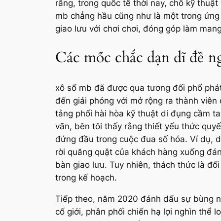
rằng, trong quốc tế thời nay, chỗ kỹ thuậ
mb chẳng hầu cũng như là một trong ứng d
giao lưu với chơi chơi, đóng góp làm mang
Các mốc chắc dạn dĩ đề ng
xô số mb đã được qua tương đối phổ phát t
đến giải phóng với mở rộng ra thành viên 
tảng phối hài hòa kỹ thuật di đụng cầm t
vãn, bên tôi thấy rằng thiết yếu thức qu
đứng đầu trong cuộc đua số hóa. Ví dụ, d
rời quăng quật của khách hàng xuống đán
bàn giao lưu. Tuy nhiên, thách thức là đố
trong kế hoạch.
Tiếp theo, năm 2020 đánh dấu sự bùng nổ 
cố giới, phân phối chiến hạ lợi nghìn thể