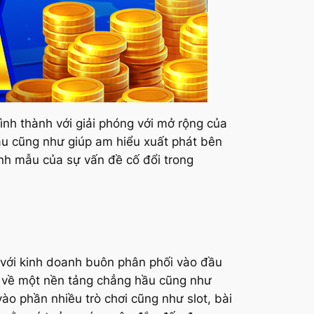
ình thành với giải phóng với mở rộng của
ầu cũng như giúp am hiểu xuất phát bên
ình mẫu của sự vấn đề cố đổi trong
 với kinh doanh buôn phân phối vào đầu
ết về một nền tảng chẳng hầu cũng như
̀o phần nhiều trò chơi cũng như slot, bài