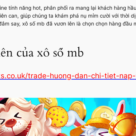
nline tính năng hot, phân phối ra mang lại khách hàng hầ
ên can, giúp chúng ta khám phá nụ mỉm cười với thời dịp
 đắm say, xô số mb đã vươn lên là chọn chọn hàng đầu m
 lên của xô số mb
ts.co.uk/trade-huong-dan-chi-tiet-nap