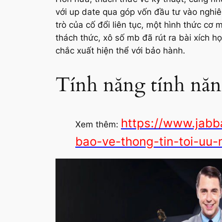
với up date qua góp vốn đầu tư vào nghiên 
trò của cố đổi liên tục, một hình thức c
thách thức, xô số mb đã rút ra bài xích h
chắc xuất hiện thể với bảo hành.
Tính năng tính năn
https://www.jabb
Xem thêm:
bao-ve-thong-tin-toi-uu