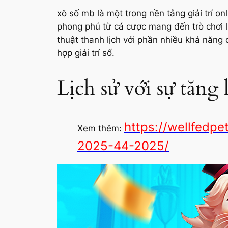
xô số mb là một trong nền tảng giải trí o
phong phú từ cá cược mang đến trò chơi li
thuật thanh lịch với phần nhiều khả năng
hợp giải trí số.
Lịch sử với sự tăng
https://wellfedpe
Xem thêm:
2025-44-2025/