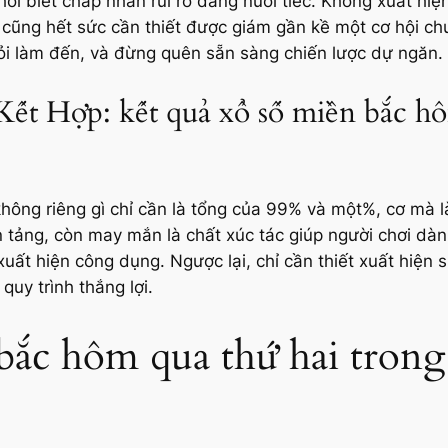
 biết chấp nhấn rủi ro đáng nuối tiếc. Không xuất hiện 
ếc cũng hết sức cần thiết được giám gần kề một cơ hội c
 hỏi làm đến, và đừng quên sẵn sàng chiến lược dự ngăn.
t Hợp: kết quả xổ số miền bắc hô
ông riêng gì chỉ cần là tổng của 99% và một%, cơ mà là
ền tảng, còn may mắn là chất xúc tác giúp người chơi d
t hiện công dụng. Ngược lại, chỉ cần thiết xuất hiện s
uy trình thắng lợi.
 bắc hôm qua thứ hai tro