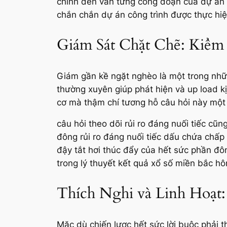
chỉnh đến vẫn từng công đoạn của dự án c
chắn chắn dự án công trình được thực hi
Giám Sát Chặt Chẽ: Kiểm
Giám gần kề ngặt nghèo là một trong những
thường xuyên giúp phát hiện và up load k
cơ mà thậm chí tương hỗ câu hỏi này một 
câu hỏi theo dõi rủi ro đáng nuối tiếc cũ
đông rủi ro đáng nuối tiếc dấu chứa chấp
đậy tắt hơi thúc đẩy của hết sức phần đ
trong lý thuyết kết quả xổ số miền bắc hô
Thích Nghi và Linh Hoạt
Mặc dù chiến lược hết sức lời buộc phải th