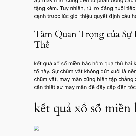
Sự may mắn cũng đến từ phần đông câu hỏi
tặng kèm. Tuy nhiên, rủi ro đáng nuối ti
cạnh trước lúc giới thiệu quyết định câu
Tầm Quan Trọng của Sự Kế
Thể
kết quả xổ số miền bắc hôm qua thứ hai kh
tố này. Sự chũm vắt không dứt xuôi là n
chũm vắt, may mắn cũng biên tập chẳng xuấ
cần thiết sự may mắn để đẩy cấp đến tốc q
kết quả xổ số miền