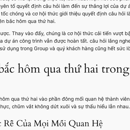
ên tố quyết định câu hỏi làm đến sự thắng lợi của dự án
 tốc chóng và cơ hội thức giới thiệu quyết định câu hỏi 
ền bắc hôm qua thứ hai.
lược. Thay vào đấy, chúng là cơ hội thức cải tiến vượt b
 dự án công trình vẫn được hoàn tất. câu hỏi lắng ng
 sử dụng trong Group và quý khách hàng cũng hết sức lời
 bắc hôm qua thứ hai tro
 hôm qua thứ hai vào phần đông mối quan hệ thành viê
 thực, chũm vắt không dứt xuôi và sự thấu hiểu lẫn nhau.
c Rễ Của Mọi Mối Quan Hệ