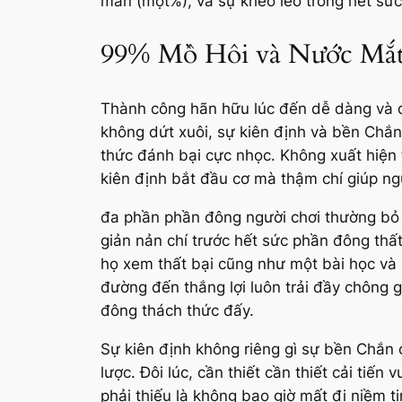
mắn (một%), và sự khéo léo trong hết sức
99% Mồ Hôi và Nước Mắt
Thành công hãn hữu lúc đến dễ dàng và đ
không dứt xuôi, sự kiên định và bền Chắn 
thức đánh bại cực nhọc. Không xuất hiện t
kiên định bắt đầu cơ mà thậm chí giúp n
đa phần phần đông người chơi thường bỏ c
giản nản chí trước hết sức phần đông thấ
họ xem thất bại cũng như một bài học và
đường đến thắng lợi luôn trải đầy chông g
đông thách thức đấy.
Sự kiên định không riêng gì sự bền Chắn c
lược. Đôi lúc, cần thiết cần thiết cải tiế
phải thiếu là không bao giờ mất đi niềm t