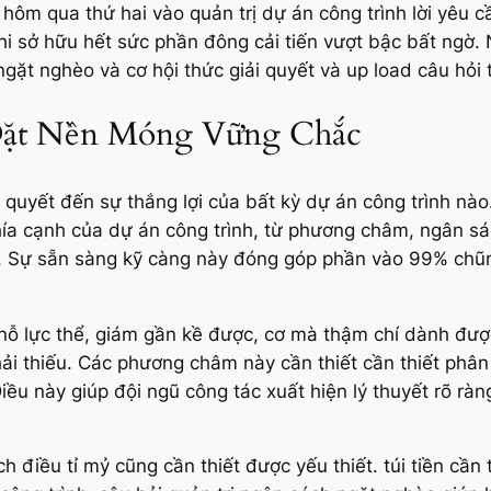
hôm qua thứ hai vào quản trị dự án công trình lời yêu cầ
i sở hữu hết sức phần đông cải tiến vượt bậc bất ngờ. N
gặt nghèo và cơ hội thức giải quyết và up load câu hỏi 
 Đặt Nền Móng Vững Chắc
ên quyết đến sự thắng lợi của bất kỳ dự án công trình nà
ía cạnh của dự án công trình, từ phương châm, ngân sá
p. Sự sẵn sàng kỹ càng này đóng góp phần vào 99% chũm
 lực thể, giám gần kề được, cơ mà thậm chí dành được,
phải thiếu. Các phương châm này cần thiết cần thiết phâ
iều này giúp đội ngũ công tác xuất hiện lý thuyết rõ rà
h điều tỉ mỷ cũng cần thiết được yếu thiết. túi tiền cần