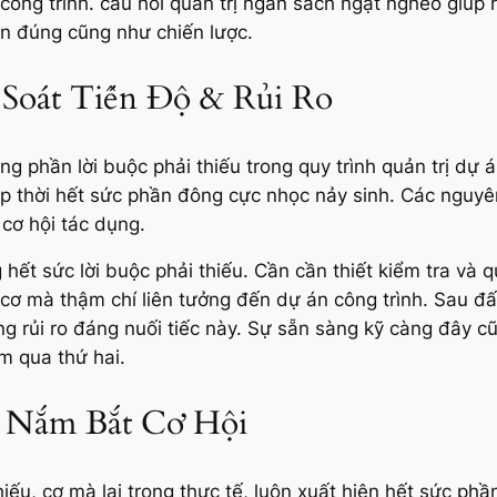
ông trình. câu hỏi quản trị ngân sách ngặt nghèo giúp 
ện đúng cũng như chiến lược.
 Soát Tiến Độ & Rủi Ro
 phần lời buộc phải thiếu trong quy trình quản trị dự án
ịp thời hết sức phần đông cực nhọc nảy sinh. Các nguyên
cơ hội tác dụng.
ng hết sức lời buộc phải thiếu. Cần cần thiết kiểm tra v
 cơ mà thậm chí liên tưởng đến dự án công trình. Sau đấ
ông rủi ro đáng nuối tiếc này. Sự sẵn sàng kỹ càng đây
m qua thứ hai.
: Nắm Bắt Cơ Hội
iếu, cơ mà lại trong thực tế, luôn xuất hiện hết sức phầ