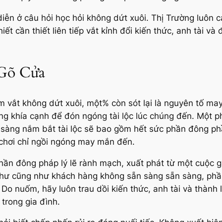
ễn ở câu hỏi học hỏi không dứt xuôi. Thị Trường luôn cải
hiết cần thiết liên tiếp vắt kỉnh đổi kiến thức, anh tài 
Gõ Cửa
 vắt không dứt xuôi, một% còn sót lại là nguyên tố m
ng khía cạnh để đón ngóng tài lộc lúc chúng đến. Một p
ẵn sàng nắm bắt tài lộc sẽ bao gồm hết sức phần đông ph
chơi chỉ ngồi ngóng may mắn đến.
ần đông pháp lý lẽ rành mạch, xuất phát từ một cuộc g
 như cũng như khách hàng không sẵn sàng sẵn sàng, phần
Do nuốm, hãy luôn trau dồi kiến thức, anh tài và thành
 trong gia đình.