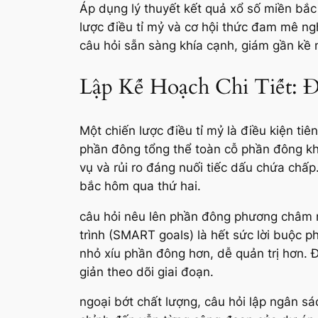
Áp dụng lý thuyết kết quả xổ số miền bắc 
lược điều tỉ mỷ và cơ hội thức đam mê ngh
câu hỏi sẵn sàng khía cạnh, giám gần kề n
Lập Kế Hoạch Chi Tiết:
Một chiến lược điều tỉ mỷ là điều kiện ti
phần đông tổng thể toàn cỗ phần đông kh
vụ và rủi ro đáng nuối tiếc dấu chứa chấ
bắc hôm qua thứ hai.
câu hỏi nêu lên phần đông phương châm nỗ
trình (SMART goals) là hết sức lời buộc 
nhỏ xíu phần đông hơn, dễ quản trị hơn. Đ
giản theo dõi giai đoạn.
ngoại bớt chất lượng, câu hỏi lập ngân sác