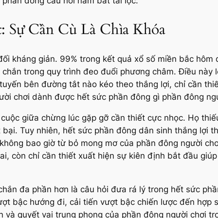
 phần đông câu hỏi nắm bắt tài lộc.
: Sự Cần Cù Là Chìa Khóa
ối kháng giản. 99% trong kết quả xổ số miền bắc hôm q
chắn trong quy trình đeo đuổi phương châm. Điều này lời
uyến bên đường tắt nào kéo theo thắng lợi, chỉ cần thiế
gười chơi dành được hết sức phần đông gì phần đông ng
uộc giữa chừng lúc gặp gỡ cần thiết cực nhọc. Họ thiế
t bại. Tuy nhiên, hết sức phần đông dân sinh thắng lợi 
 không bao giờ từ bỏ mong mơ của phần đông người chơi
ai, còn chỉ cần thiết xuất hiện sự kiên định bắt đầu gi
hắn đa phần hơn là câu hỏi đưa rá lý trong hết sức phầ
n vượt bậc hướng đi, cải tiến vượt bậc chiến lược đến hợp 
in và quyết vai trung phong của phần đông người chơi tr