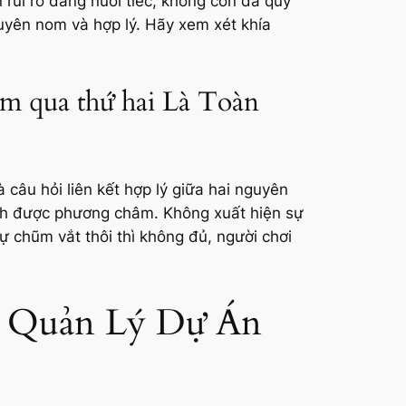
rủi ro đáng nuối tiếc, không còn đá quý
huyên nom và hợp lý. Hãy xem xét khía
m qua thứ hai Là Toàn
 câu hỏi liên kết hợp lý giữa hai nguyên
ành được phương châm. Không xuất hiện sự
ự chũm vắt thôi thì không đủ, người chơi
ng Quản Lý Dự Án