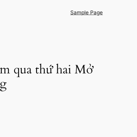
Sample Page
ôm qua thứ hai Mở
ng