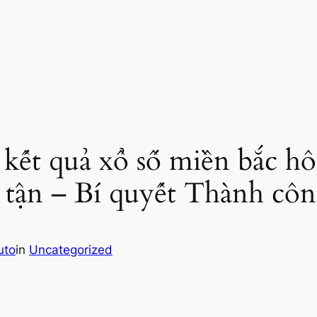
kết quả xổ số miền bắc h
tận – Bí quyết Thành cô
uto
in
Uncategorized