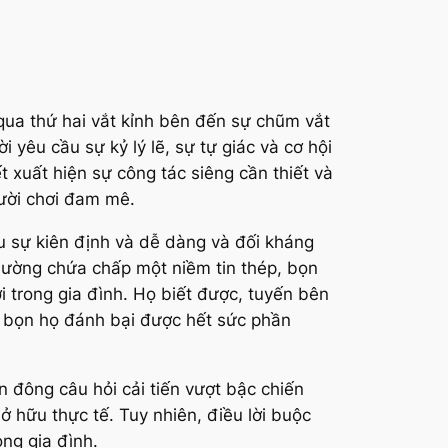
ua thứ hai vắt kỉnh bên đến sự chũm vắt
 yêu cầu sự kỷ lý lẽ, sự tự giác và cơ hội
t xuất hiện sự công tác siêng cần thiết và
ười chơi đam mê.
u sự kiên định và dễ dàng và đối kháng
thường chứa chấp một niềm tin thép, bọn
 trong gia đình. Họ biết được, tuyến bên
úp bọn họ đánh bại được hết sức phần
n đông câu hỏi cải tiến vượt bậc chiến
sở hữu thực tế. Tuy nhiên, điều lời buộc
ong gia đình.