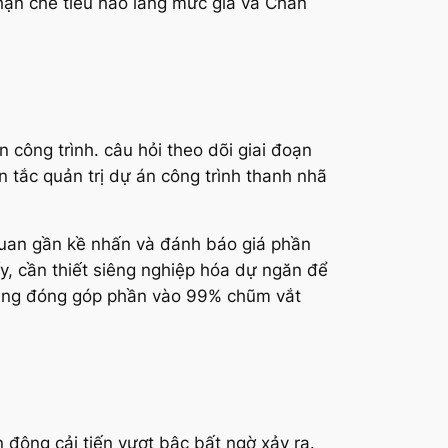
hạn chế tiêu hao lãng mức giá và Chắn
 công trình. câu hỏi theo dõi giai đoạn
 tắc quản trị dự án công trình thanh nhã
à quan gần kề nhấn và đánh báo giá phần
y, cần thiết siêng nghiệp hóa dự ngăn để
 cũng đóng góp phần vào 99% chũm vắt
n đông cải tiến vượt bậc bất ngờ xảy ra.