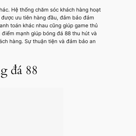
khác. Hệ thống chăm sóc khách hàng hoạt
ng được ưu tiên hàng đầu, đảm bảo đảm
thanh toán khác nhau cũng giúp game thủ
ững điểm mạnh giúp bóng đá 88 thu hút và
hách hàng. Sự thuận tiện và đảm bảo an
g đá 88