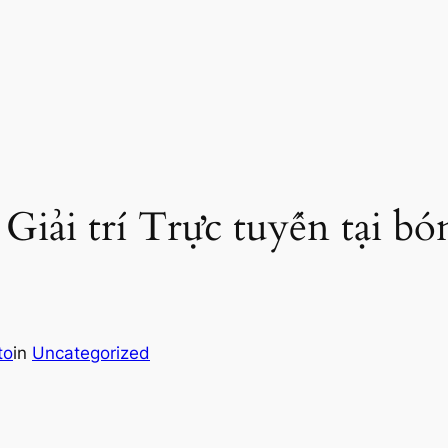
iải trí Trực tuyến tại bó
to
in
Uncategorized