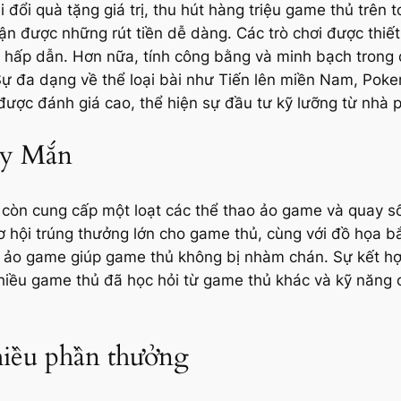
i đổi quà tặng giá trị, thu hút hàng triệu game thủ trên
hận được những rút tiền dễ dàng. Các trò chơi được thi
 hấp dẫn. Hơn nữa, tính công bằng và minh bạch trong 
Sự đa dạng về thể loại bài như Tiến lên miền Nam, Pok
ược đánh giá cao, thể hiện sự đầu tư kỹ lưỡng từ nhà 
ay Mắn
8 còn cung cấp một loạt các thể thao ảo game và quay s
ơ hội trúng thưởng lớn cho game thủ, cùng với đồ họa 
ao ảo game giúp game thủ không bị nhàm chán. Sự kết h
hiều game thủ đã học hỏi từ game thủ khác và kỹ năng 
hiều phần thưởng