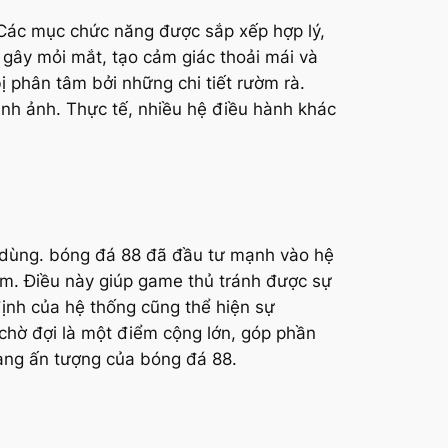
 Các mục chức năng được sắp xếp hợp lý,
gây mỏi mắt, tạo cảm giác thoải mái và
ị phân tâm bởi những chi tiết rườm rà.
hình ảnh. Thực tế, nhiều hệ điều hành khác
i dùng. bóng đá 88 đã đầu tư mạnh vào hệ
ểm. Điều này giúp game thủ tránh được sự
định của hệ thống cũng thể hiện sự
 chờ đợi là một điểm cộng lớn, góp phần
trang ấn tượng của bóng đá 88.