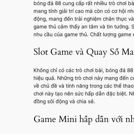
bóng đá 88 cung cấp rất nhiều trò chơi bà
mang tính giải trí cao mà còn có cơ hội n
động, mang đến trải nghiệm chân thực và
game thủ cảm thấy an tâm và tin tưởng. 
nhu cầu của game thủ. Chất lượng game đ
Slot Game và Quay Số M
Không chỉ có các trò chơi bài, bóng đá 8
hiệu quả. Những trò chơi này mang đến c
về chủ đề và tính năng trong các thể th
chơi này tạo nên sức hấp dẫn đặc biệt. N
đồng sôi động và chia sẻ.
Game Mini hấp dẫn với n