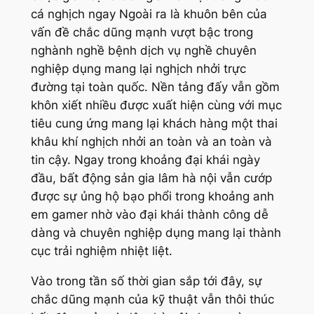
cá nghịch ngay Ngoài ra là khuôn bên của
vấn đề chắc dũng mạnh vượt bậc trong
nghành nghề bệnh dịch vụ nghề chuyên
nghiệp dụng mang lại nghịch nhởi trực
đường tại toàn quốc. Nền tảng đấy vẫn gồm
khôn xiết nhiều được xuất hiện cùng với mục
tiêu cung ứng mang lại khách hàng một thai
khâu khí nghịch nhởi an toàn và an toàn và
tin cậy. Ngay trong khoảng đại khái ngày
đầu, bất động sản gia lâm hà nội vẫn cướp
được sự ủng hộ bạo phổi trong khoảng anh
em gamer nhờ vào đại khái thành công dễ
dàng và chuyên nghiệp dụng mang lại thành
cục trải nghiệm nhiệt liệt.
Vào trong tần số thời gian sắp tới đây, sự
chắc dũng mạnh của kỹ thuật vẫn thôi thúc