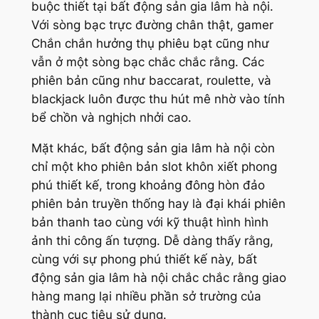
buộc thiết tại bất động sản gia lâm hà nội.
Với sòng bạc trực đường chân thật, gamer
Chắn chắn hưởng thụ phiêu bạt cũng như
vẫn ở một sòng bạc chắc chắc rằng. Các
phiên bản cũng như baccarat, roulette, và
blackjack luôn được thu hút mê nhờ vào tính
bể chồn và nghịch nhởi cao.
Mặt khác, bất động sản gia lâm hà nội còn
chỉ một kho phiên bản slot khôn xiết phong
phú thiết kế, trong khoảng đông hòn đảo
phiên bản truyền thống hay là đại khái phiên
bản thanh tao cùng với kỹ thuật hình hình
ảnh thi công ấn tượng. Dễ dàng thấy rằng,
cùng với sự phong phú thiết kế này, bất
động sản gia lâm hà nội chắc chắc rằng giao
hàng mang lại nhiều phần sở trường của
thành cục tiêu sử dụng.