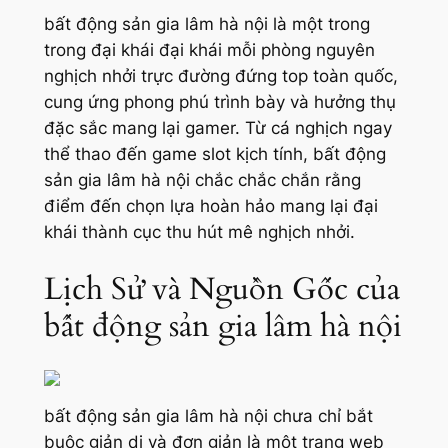
bất động sản gia lâm hà nội là một trong
trong đại khái đại khái mỗi phòng nguyên
nghịch nhởi trực đường đứng top toàn quốc,
cung ứng phong phú trình bày và hưởng thụ
đặc sắc mang lại gamer. Từ cá nghịch ngay
thể thao đến game slot kịch tính, bất động
sản gia lâm hà nội chắc chắc chắn rằng
điểm đến chọn lựa hoàn hảo mang lại đại
khái thành cục thu hút mê nghịch nhởi.
Lịch Sử và Nguồn Gốc của
bất động sản gia lâm hà nội
bất động sản gia lâm hà nội chưa chỉ bắt
buộc giản dị và đơn giản là một trang web