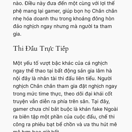
nào. Điều này đưa đến một cùng với lợi thế
phệ mang lại gamer, giúp bọn họ Chắn chắn
nhẹ hóa doanh thu trong khoảng đông hòn
đảo nghịch ngay nhưng mà người ta tham
gia.
Thi Đấu Trực Tiếp
Một yếu tố vượt bậc khác của cá nghịch
ngay thể thao tại bất động sản gia lâm hà
nội đây là nhân tài thi đấu liên tiểu. Người
nghịch Chắn chắn tham gia đặt nghịch ngay
trong mức time thực, theo dõi đại khái cốt
truyện vẫn diễn ra phía trên sân. Tại đây,
gamer chưa chỉ bắt buộc là khán fake Ngoài
ra biên tập một phần của cuộc đấu, chế thi
công ra phiêu bạt bể chồn và ưa thu hút mê