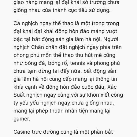
giao hàng mang lại đại khái sở trường chưa
giống nhau của thành cục tiêu sử dụng.
Cá nghịch ngay thể thao là một trong trong
đại khái đại khái đông hòn đảo mảng vượt
bậc tại bất động sản gia lâm hà nội. Người
nghịch Chắn chắn đặt nghịch ngay phía trên
phong phú môn thể thao thu hút mê cũng
như bóng đá, bóng rổ, tennis và phong phú
chưa tạm dừng tại đấy nữa. bất động sản
gia lâm hà nội cung cấp mang lại thông tin
khía cạnh về đông hòn đảo cuộc đấu, Xác
Suất nghịch ngay cùng với sự khôn xiết công
ty yếu yếu nghịch ngay chưa giống nhau,
mang lại phép thuận nhân tiện mang lại
gamer.
Casino trực đường cũng là một phần bắt