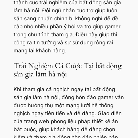
thành cục trải nghiệm của bất động sản gia
lâm hà nội. Đội ngũ nhân cục trợ giúp luôn
sẵn sàng chuẩn chỉnh bị không nghỉ để đề
cập nhở nhiều phần ý hỏi và trợ giúp gamer
trong chu trình tham gia. Điều này giúp thi
công ra tin tưởng và sự sử dụng rộng rãi
mang lại khách hàng.
Trải Nghiệm Cá Cược Tại bất động
sản gia lâm hà nội
Khi tham gia cá nghịch ngay tại bất động
sản gia lâm hà nội, đông hòn đảo gamer vẫn
được hưởng thụ một mạng lưới hệ thống
nghịch ngay tiên tiến và dễ dàng. Giao diện
của trang web phong liệu pháp thiết kế ân
bắt buộc, giúp khách hàng dễ dàng chọn
kiếm và tham gia đông hòn đảo phiên bản.