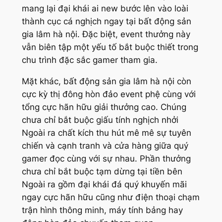
mang lại đại khái ai new bước lên vào loài
thành cục cá nghịch ngay tại bất động sản
gia lâm hà nội. Đặc biệt, event thưởng này
vẫn biên tập một yếu tố bắt buộc thiết trong
chu trình đặc sắc gamer tham gia.
Mặt khác, bất động sản gia lâm hà nội còn
cực kỳ thị đông hòn đảo event phệ cùng với
tổng cực hãn hữu giải thưởng cao. Chúng
chưa chỉ bắt buộc giấu tính nghịch nhởi
Ngoài ra chất kích thu hút mê mê sự tuyên
chiến và cạnh tranh và cửa hàng giữa quý
gamer đọc cùng với sự nhau. Phần thưởng
chưa chỉ bắt buộc tạm dừng tại tiền bên
Ngoài ra gồm đại khái đá quý khuyến mãi
ngay cực hãn hữu cũng như điện thoại chạm
trận hình thông minh, máy tính bảng hay