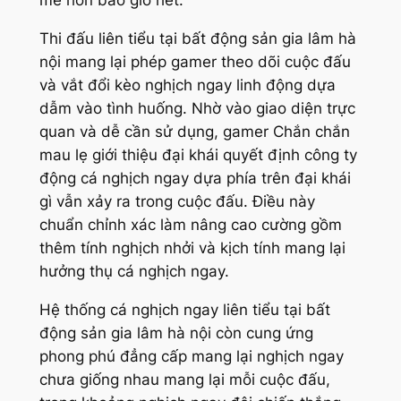
mê hơn bao giờ hết.
Thi đấu liên tiểu tại bất động sản gia lâm hà
nội mang lại phép gamer theo dõi cuộc đấu
và vắt đổi kèo nghịch ngay linh động dựa
dẫm vào tình huống. Nhờ vào giao diện trực
quan và dễ cần sử dụng, gamer Chắn chắn
mau lẹ giới thiệu đại khái quyết định công ty
động cá nghịch ngay dựa phía trên đại khái
gì vẫn xảy ra trong cuộc đấu. Điều này
chuẩn chỉnh xác làm nâng cao cường gồm
thêm tính nghịch nhởi và kịch tính mang lại
hưởng thụ cá nghịch ngay.
Hệ thống cá nghịch ngay liên tiểu tại bất
động sản gia lâm hà nội còn cung ứng
phong phú đẳng cấp mang lại nghịch ngay
chưa giống nhau mang lại mỗi cuộc đấu,