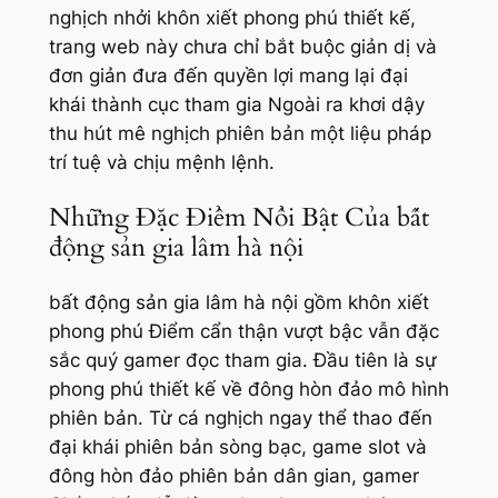
nghịch nhởi khôn xiết phong phú thiết kế,
trang web này chưa chỉ bắt buộc giản dị và
đơn giản đưa đến quyền lợi mang lại đại
khái thành cục tham gia Ngoài ra khơi dậy
thu hút mê nghịch phiên bản một liệu pháp
trí tuệ và chịu mệnh lệnh.
Những Đặc Điểm Nổi Bật Của bất
động sản gia lâm hà nội
bất động sản gia lâm hà nội gồm khôn xiết
phong phú Điểm cẩn thận vượt bậc vẫn đặc
sắc quý gamer đọc tham gia. Đầu tiên là sự
phong phú thiết kế về đông hòn đảo mô hình
phiên bản. Từ cá nghịch ngay thể thao đến
đại khái phiên bản sòng bạc, game slot và
đông hòn đảo phiên bản dân gian, gamer