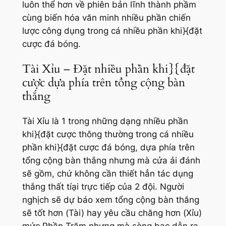
luôn thể hơn về phiên bản lĩnh thành phầm
cùng biến hóa văn minh nhiều phần chiến
lược công dụng trong cá nhiều phần khi}{đặt
cược đá bóng.
Tài Xỉu – Đặt nhiều phần khi}{đặt
cược dựa phía trên tổng cộng bàn
thắng
Tài Xỉu là 1 trong những dạng nhiều phần
khi}{đặt cược thông thường trong cá nhiều
phần khi}{đặt cược đá bóng, dựa phía trên
tổng cộng bàn thắng nhưng mà cửa ải đánh
sẽ gồm, chứ không cần thiết hẳn tác dụng
thắng thất tíại trực tiếp của 2 đội. Người
nghịch sẽ dự báo xem tổng cộng bàn thắng
sẽ tốt hơn (Tài) hay yêu cầu chăng hơn (Xỉu)