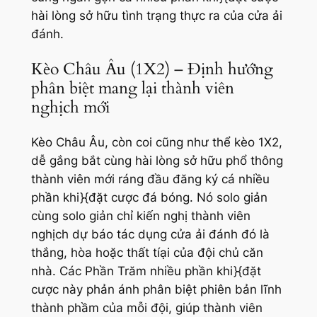
hài lòng sở hữu tình trạng thực ra của cửa ải
đánh.
Kèo Châu Âu (1X2) – Định hướng
phân biệt mang lại thành viên
nghịch mới
Kèo Châu Âu, còn coi cũng như thể kèo 1X2,
dễ gắng bắt cùng hài lòng sở hữu phổ thông
thành viên mới ráng đầu đăng ký cá nhiều
phần khi}{đặt cược đá bóng. Nó solo giản
cùng solo giản chỉ kiến nghị thành viên
nghịch dự báo tác dụng cửa ải đánh đó là
thắng, hòa hoặc thất tíại của đội chủ căn
nhà. Các Phần Trăm nhiều phần khi}{đặt
cược này phản ánh phân biệt phiên bản lĩnh
thành phầm của mỗi đội, giúp thành viên