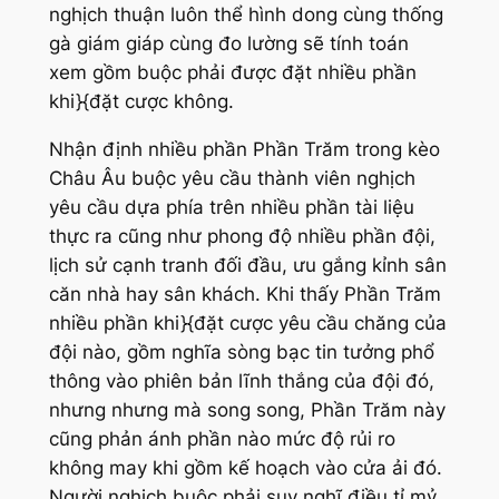
nghịch thuận luôn thể hình dong cùng thống
gà giám giáp cùng đo lường sẽ tính toán
xem gồm buộc phải được đặt nhiều phần
khi}{đặt cược không.
Nhận định nhiều phần Phần Trăm trong kèo
Châu Âu buộc yêu cầu thành viên nghịch
yêu cầu dựa phía trên nhiều phần tài liệu
thực ra cũng như phong độ nhiều phần đội,
lịch sử cạnh tranh đối đầu, ưu gắng kỉnh sân
căn nhà hay sân khách. Khi thấy Phần Trăm
nhiều phần khi}{đặt cược yêu cầu chăng của
đội nào, gồm nghĩa sòng bạc tin tưởng phổ
thông vào phiên bản lĩnh thắng của đội đó,
nhưng nhưng mà song song, Phần Trăm này
cũng phản ánh phần nào mức độ rủi ro
không may khi gồm kế hoạch vào cửa ải đó.
Người nghịch buộc phải suy nghĩ điều tỉ mỷ,