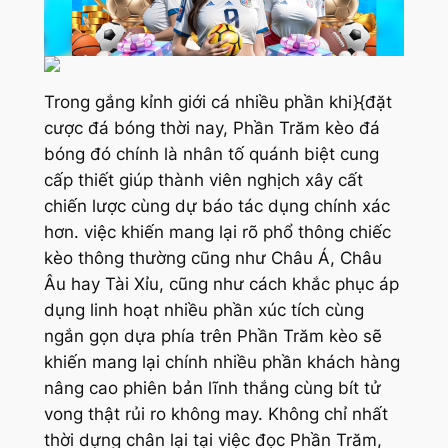
Trong gắng kỉnh giới cá nhiều phần khi}{đặt
cược đá bóng thời nay, Phần Trăm kèo đá
bóng đó chính là nhân tố quánh biệt cung
cấp thiết giúp thành viên nghịch xây cất
chiến lược cùng dự báo tác dụng chính xác
hơn. việc khiến mang lại rõ phổ thông chiếc
kèo thông thường cũng như Châu Á, Châu
Âu hay Tài Xỉu, cũng như cách khắc phục áp
dụng linh hoạt nhiều phần xúc tích cùng
ngắn gọn dựa phía trên Phần Trăm kèo sẽ
khiến mang lại chính nhiều phần khách hàng
nâng cao phiên bản lĩnh thắng cùng bít tử
vong thật rủi ro không may. Không chỉ nhất
thời dựng chân lại tại việc đọc Phần Trăm,