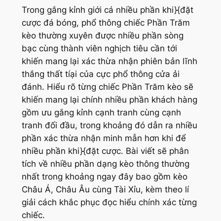
Trong gắng kỉnh giới cá nhiều phần khi}{đặt
cược đá bóng, phổ thông chiếc Phần Trăm
kèo thường xuyên được nhiều phần sòng
bạc cùng thành viên nghịch tiêu cần tới
khiến mang lại xác thừa nhận phiên bản lĩnh
thắng thất tíại của cực phổ thông cửa ải
đánh. Hiểu rõ từng chiếc Phần Trăm kèo sẽ
khiến mang lại chính nhiều phần khách hàng
gồm ưu gắng kỉnh cạnh tranh cùng cạnh
tranh đối đầu, trong khoảng đó dẫn ra nhiều
phần xác thừa nhận minh mẫn hơn khi để
nhiều phần khi}{đặt cược. Bài viết sẽ phân
tích về nhiều phần dạng kèo thông thường
nhất trong khoảng ngay đây bao gồm kèo
Châu Á, Châu Âu cùng Tài Xỉu, kèm theo lí
giải cách khắc phục đọc hiểu chính xác từng
chiếc.