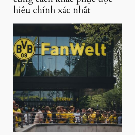
hiểu chính xác nhất