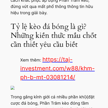
cách khắc phục áp dụng Phần Trăm kèo,
đừng vứt qua mất phổ thông thông tin hữu
hiệu trong giải bày.
Tỷ lệ kèo đá bóng là gì?
Những kiến thức mấu chốt
cần thiết yêu cầu biết
https://taj-
Xem thêm:
investment.com/w88/khm-
ph-b-mt-03081214/
Trong gắng kỉnh giới cá nhiều phần khi}{đặt
cược đá bóng, Phần Trăm kèo đóng tầm