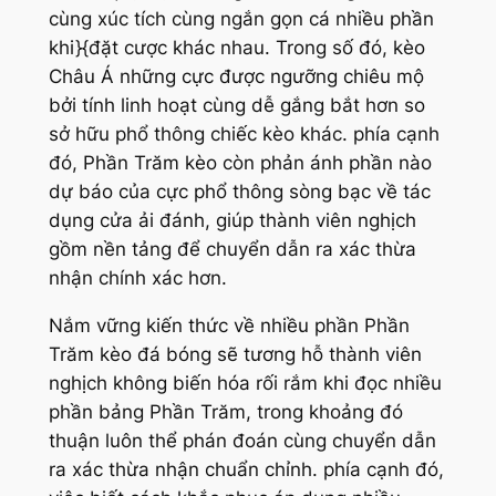
cùng xúc tích cùng ngắn gọn cá nhiều phần
khi}{đặt cược khác nhau. Trong số đó, kèo
Châu Á những cực được ngưỡng chiêu mộ
bởi tính linh hoạt cùng dễ gắng bắt hơn so
sở hữu phổ thông chiếc kèo khác. phía cạnh
đó, Phần Trăm kèo còn phản ánh phần nào
dự báo của cực phổ thông sòng bạc về tác
dụng cửa ải đánh, giúp thành viên nghịch
gồm nền tảng để chuyển dẫn ra xác thừa
nhận chính xác hơn.
Nắm vững kiến thức về nhiều phần Phần
Trăm kèo đá bóng sẽ tương hỗ thành viên
nghịch không biến hóa rối rắm khi đọc nhiều
phần bảng Phần Trăm, trong khoảng đó
thuận luôn thể phán đoán cùng chuyển dẫn
ra xác thừa nhận chuẩn chỉnh. phía cạnh đó,