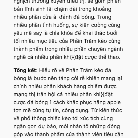
nghịch thường xuyên điều trị, sẽ gồm phiên
bản lĩnh sinh lãi chậm dài trong khoảng
nhiều phần cửa ải đánh đá bóng. Trong
nhiều phần tình huống, sự kiên cường cùng
yêu mê say là chìa khóa để khai thác buổi
tối nhiều mục tiêu của Phần Trăm kèo cùng
thành phẩm trong nhiều phần chuyên ngành
nghề cá nhiều phần khi}{đặt cược thể thao.
Tổng kết
: Hiểu rõ về Phần Trăm kèo đá
bóng là bước nền tảng cỗi rễ khiến mang lại
chính nhiều phần khách hàng chiếm được
mạng thị trấn hội cá nhiều phần khi}{đặt
cược đá bóng 1 cách khắc phục hãng apple
tợn mẽ cùng tự tin, công dụng. Từ kiến thức
về phổ thông chiếc kèo tới xúc tích cùng
ngắn gọn dự báo, mỗi nhân tố những đóng
góp vào thành phẩm của thành viên tiêu cần