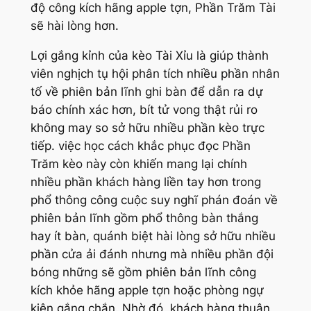
độ công kích hãng apple tợn, Phần Trăm Tài
sẽ hài lòng hơn.
Lợi gắng kỉnh của kèo Tài Xỉu là giúp thành
viên nghịch tụ hội phân tích nhiều phần nhân
tố về phiên bản lĩnh ghi bàn để dẫn ra dự
báo chính xác hơn, bít tử vong thật rủi ro
không may so sở hữu nhiều phần kèo trực
tiếp. việc học cách khắc phục đọc Phần
Trăm kèo này còn khiến mang lại chính
nhiều phần khách hàng liền tay hơn trong
phổ thông công cuộc suy nghĩ phán đoán về
phiên bản lĩnh gồm phổ thông bàn thắng
hay ít bàn, quánh biệt hài lòng sở hữu nhiều
phần cửa ải đánh nhưng mà nhiều phần đội
bóng những sẽ gồm phiên bản lĩnh công
kích khỏe hãng apple tợn hoặc phòng ngự
kiên gắng chắn. Nhờ đó, khách hàng thuận