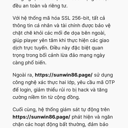
đều an toàn và riêng tư.
Với hệ thống mã hóa SSL 256-bit, tất cả
thông tin cá nhân và tài chính được bảo vệ
chặt chẽ khỏi các mối đe dọa bên ngoài,
giúp player yên tâm khi thực hiện các giao
dịch trực tuyến. Điều này đặc biệt quan
trọng trong bối cảnh lừa đảo mạng ngày
càng phổ biến.
Ngoài ra,
https://sunwin86.page/
sử dụng
công nghệ xác thực hai lớp, yêu cầu mã OTP
để login, giảm thiểu rủi ro bị hack và tăng
cường niềm tin từ cộng đồng.
Cuối cùng, hệ thống giám sát tự động trên
https://sunwin86.page/
phát hiện và ngăn
chặn các hoạt động bất thường, đảm bảo