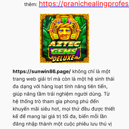
https://pranichealingprofe
thêm:
https://sunwin86.page/
không chỉ là một
trang web giải trí mà còn là một hệ sinh thái
đa dạng với hàng loạt tính năng tiên tiến,
giúp nâng tầm trải nghiệm người dùng. Từ
hệ thống trò tham gia phong phú đến
khuyến mãi siêu hot, mọi thứ đều được thiết
kế để mang lại giá trị tối đa, biến mỗi lần
đăng nhập thành một cuộc phiêu lưu thú vị