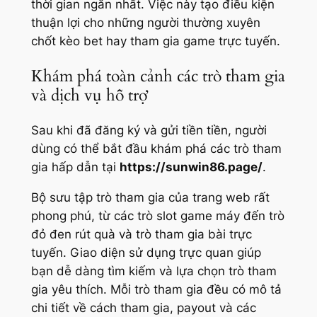
thời gian ngắn nhất. Việc này tạo điều kiện
thuận lợi cho những người thường xuyên
chốt kèo bet hay tham gia game trực tuyến.
Khám phá toàn cảnh các trò tham gia
và dịch vụ hỗ trợ
Sau khi đã đăng ký và gửi tiền tiền, người
dùng có thể bắt đầu khám phá các trò tham
gia hấp dẫn tại
https://sunwin86.page/
.
Bộ sưu tập trò tham gia của trang web rất
phong phú, từ các trò slot game máy đến trò
đỏ đen rút quà và trò tham gia bài trực
tuyến. Giao diện sử dụng trực quan giúp
bạn dễ dàng tìm kiếm và lựa chọn trò tham
gia yêu thích. Mỗi trò tham gia đều có mô tả
chi tiết về cách tham gia, payout và các