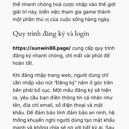
thể nhanh chóng hoà cược nhập vào thế giới
giải trí này, biến việc tham gia game thành
một phần thú vị của cuộc sống hàng ngày.
Quy trình đăng ký và login
https://sunwin86.page/
cung cấp quy trình
đăng ký nhanh chóng, chỉ mất vài phút để
hoàn tất.
Khi đăng nhập trang web, người dùng chỉ
cần nhấp vào nút “Đăng ký” nằm ở góc trên
bên phải bố cục. Một mẫu đăng ký sẽ hiện
ra, yêu cầu bạn điền thông tin cá nhân như
tên, địa chỉ email, số điện thoại và mật
khẩu. Để đảm bảo tính đảm bảo an ninh, hệ
thống khuyến nghị người dùng tạo mật khẩu
mạnh và không chia sẻ nó với bất kỳ ai. Sau