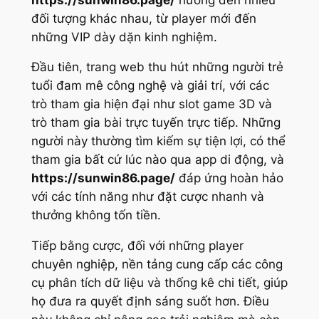
đối tượng khác nhau, từ player mới đến
những VIP dày dặn kinh nghiệm.
Đầu tiên, trang web thu hút những người trẻ
tuổi đam mê công nghệ và giải trí, với các
trò tham gia hiện đại như slot game 3D và
trò tham gia bài trực tuyến trực tiếp. Những
người này thường tìm kiếm sự tiện lợi, có thể
tham gia bất cứ lúc nào qua app di động, và
https://sunwin86.page/
đáp ứng hoàn hảo
với các tính năng như đặt cược nhanh và
thưởng không tốn tiền.
Tiếp bằng cược, đối với những player
chuyên nghiệp, nền tảng cung cấp các công
cụ phân tích dữ liệu và thống kê chi tiết, giúp
họ đưa ra quyết định sáng suốt hơn. Điều