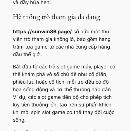
và đầy hứa hẹn.
Hệ thống trò tham gia đa dạng
https://sunwin86.page/
sở hữu một thư
viện trò tham gia khổng lồ, bao gồm hàng
trăm tựa game từ các nhà cung cấp hàng
đầu thế giới.
Bắt đầu từ các trò slot game máy, player có
thể khám phá vô số chủ đề như cổ điển,
phiêu lưu hoặc cổ tích, mỗi trò đều có đồ
họa sống động và cơ chế thưởng hấp dẫn.
Ví dụ, các slot game tiến bộ cho phép tích
lũy tiền thưởng lớn, tạo nên sự phấn khích
khi mỗi spin slot game có thể thay đổi cuộc
sống.