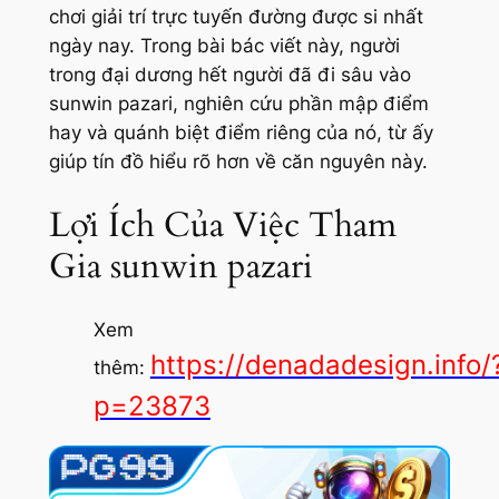
chơi giải trí trực tuyến đường được si nhất
ngày nay. Trong bài bác viết này, người
trong đại dương hết người đã đi sâu vào
sunwin pazari, nghiên cứu phần mập điểm
hay và quánh biệt điểm riêng của nó, từ ấy
giúp tín đồ hiểu rõ hơn về căn nguyên này.
Lợi Ích Của Việc Tham
Gia sunwin pazari
Xem
https://denadadesign.info/
thêm:
p=23873