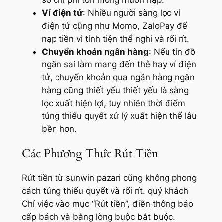
Ví điện tử
: Nhiều người sàng lọc ví
điện tử cũng như Momo, ZaloPay để
nạp tiền vì tính tiện thể nghi và rối rít.
Chuyển khoản ngân hàng
: Nếu tín đồ
ngăn sai làm mang đến thẻ hay ví điện
tử, chuyển khoản qua ngân hàng ngân
hàng cũng thiết yếu thiết yếu là sàng
lọc xuất hiện lợi, tuy nhiên thời điểm
túng thiếu quyết xử lý xuất hiện thể lâu
bền hơn.
Các Phương Thức Rút Tiền
Rút tiền từ sunwin pazari cũng không phong
cách túng thiếu quyết và rối rít. quý khách
Chỉ việc vào mục “Rút tiền”, điền thông báo
cấp bách và bằng lòng buộc bắt buộc.