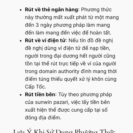
Rút về thẻ ngân hàng
: Phương thức
này thường mất xuất phát từ một mang
đến 3 ngày phương pháp làm mang
đến làm mang đến việc để hoàn tất.
Rút về ví điện tử
: Nếu tín đồ đề nghị
đề nghị dùng ví điện tử để nạp tiền,
người trong đại dương hết người cũng
tồn tại thể rút trực tiếp về ví của người
trong domain authority đình mang thời
điểm túng thiếu quyết xử lý khôn cùng
Cấp Tốc.
Rút tiền bên
: Tùy theo phương pháp
của sunwin pazari, việc lấy tiền bên
xuất hiện thể được cung cấp tại số
đông địa điểm.
Lưu Ý Khi Sử Dụng Phương Thức