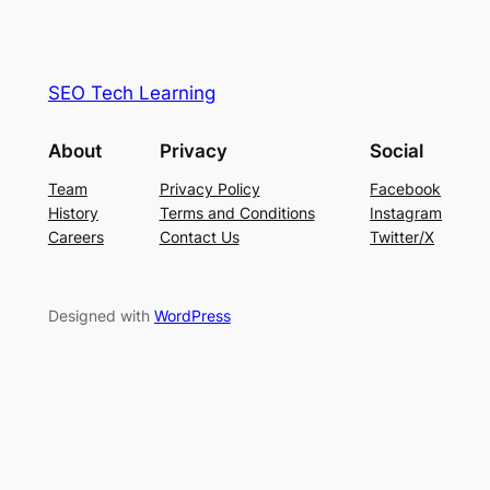
SEO Tech Learning
About
Privacy
Social
Team
Privacy Policy
Facebook
History
Terms and Conditions
Instagram
Careers
Contact Us
Twitter/X
Designed with
WordPress