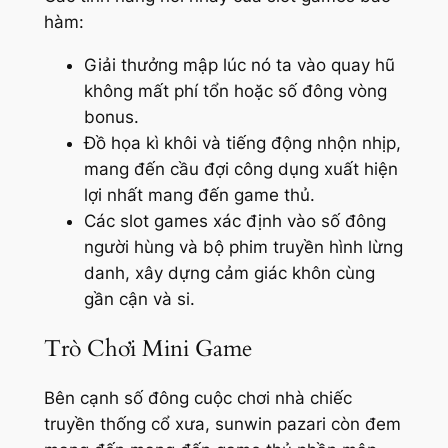
hàm:
Giải thưởng mập lúc nó ta vào quay hũ
không mất phí tổn hoặc số đông vòng
bonus.
Đồ họa kì khôi và tiếng động nhộn nhịp,
mang đến cầu đợi công dụng xuất hiện
lợi nhất mang đến game thủ.
Các slot games xác định vào số đông
người hùng và bộ phim truyền hình lừng
danh, xây dựng cảm giác khôn cùng
gần cận và si.
Trò Chơi Mini Game
Bên cạnh số đông cuộc chơi nhà chiếc
truyền thống cổ xưa, sunwin pazari còn đem