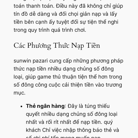
toán thanh toán. Điều này đã không chỉ giúp
tín đồ dễ dàng và đối chọi giản nạp và lấy
tiền bên cạnh ấy tuyệt đối sự tiện thể nghi
trong quy trình quá trình chơi.
Các Phương Thức Nạp Tiền
sunwin pazari cung cấp những phương pháp
thức nạp tiền nhiều dạng chủng số đông
loại, giúp game thủ thuận tiện thể hơn trong
số đông công cuộc cải thiện tiền vào trương
mục.
Thẻ ngân hàng
: Đây là túng thiếu
quyết nhiều dạng chủng số đông loại
nhất và rối rít nhất để nạp tiền. quý
khách Chỉ việc nhập thông báo thẻ và
số chi phí tổn mong muốn nạp.