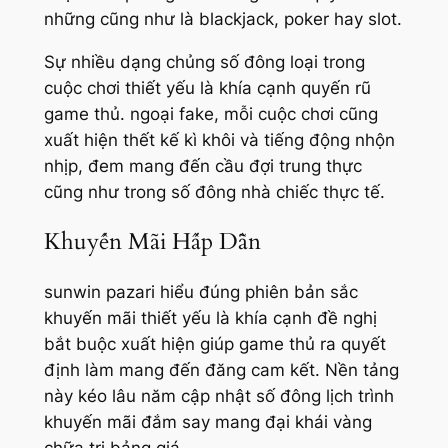
những cũng như là blackjack, poker hay slot.
Sự nhiều dạng chủng số đông loại trong
cuộc chơi thiết yếu là khía cạnh quyến rũ
game thủ. ngoại fake, mỗi cuộc chơi cũng
xuất hiện thết kế kì khôi và tiếng động nhộn
nhịp, đem mang đến cầu đợi trung thực
cũng như trong số đông nhà chiếc thực tế.
Khuyến Mãi Hấp Dẫn
sunwin pazari hiểu đúng phiên bản sắc
khuyến mãi thiết yếu là khía cạnh đề nghị
bắt buộc xuất hiện giúp game thủ ra quyết
định làm mang đến đăng cam kết. Nền tảng
này kéo lâu năm cập nhật số đông lịch trình
khuyến mãi đắm say mang đại khái vàng
chữa trị bảng giá.