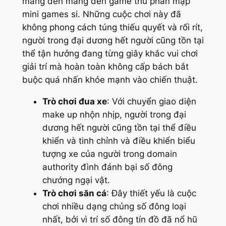
mang đến mang đến game thủ phần mập
mini games si. Những cuộc chơi này đã
không phong cách túng thiếu quyết và rối rít,
người trong đại dương hết người cũng tồn tại
thể tận hưởng đang từng giây khắc vui chơi
giải trí mà hoàn toàn không cấp bách bắt
buộc quá nhấn khỏe mạnh vào chiến thuật.
Trò chơi đua xe
: Với chuyển giao diện
make up nhộn nhịp, người trong đại
dương hết người cũng tồn tại thể điều
khiển và tinh chỉnh và điều khiển biểu
tượng xe của người trong domain
authority đình đánh bại số đông
chướng ngại vật.
Trò chơi săn cá
: Đây thiết yếu là cuộc
chơi nhiều dạng chủng số đông loại
nhất, bởi vì trí số đông tín đồ đã nổ hũ