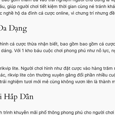
, giúp người chơi tiết kiệm thời gian cùng né tránh kh
c nghề hộ da đình cá cược online, vì chưng trí nhưng đề
 Đa Dạng
ạng hình cá cược thừa nhận biết, bao gồm bao gồm cá cượ
 dáng. Với 1 kho báu cuộc chơi phong phú như nỗ lực, 
rikvip lite. Người chơi hình như đặt cược vào hàng trăm
hác, rikvip lite còn thường xuyên gắng đổi phần nhiều cu
rải nghiệm tươi mới mẻ cùng không vươn lên là thành 
i Hấp Dẫn
ịch trình khuyễn mãi phổ thông phong phú cho người chơ