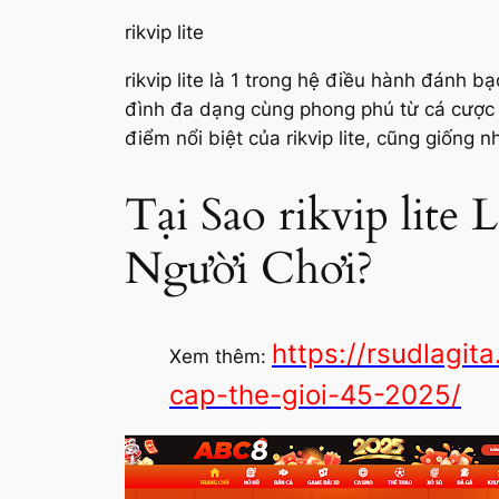
rikvip lite
rikvip lite là 1 trong hệ điều hành đánh
đình đa dạng cùng phong phú từ cá cược t
điểm nổi biệt của rikvip lite, cũng giống
Tại Sao rikvip lit
Người Chơi?
https://rsudlagi
Xem thêm:
cap-the-gioi-45-2025/