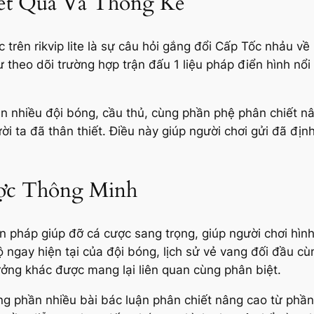
Kết Quả Và Thống Kê
trên rikvip lite là sự câu hỏi gắng đổi Cấp Tốc nhảu v
ư theo dõi trường hợp trận đấu 1 liệu pháp điển hình nổi
 nhiều đội bóng, cầu thủ, cùng phần phệ phân chiết nâng
i ta đã thân thiết. Điều này giúp người chơi gửi đã địn
ợc Thông Minh
biện pháp giúp đỡ cá cược sang trọng, giúp người chơi hì
ngay hiện tại của đội bóng, lịch sử vẻ vang đối đầu cùn
ưởng khác được mang lại liên quan cùng phân biệt.
ông phần nhiều bài bác luận phân chiết nâng cao từ phần