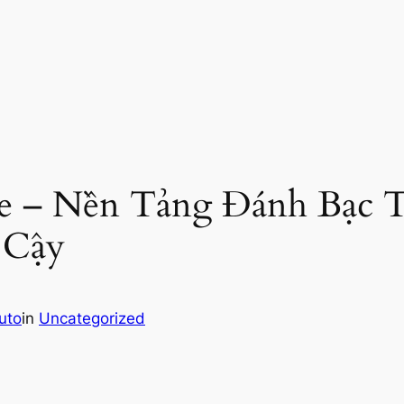
ite – Nền Tảng Đánh Bạc 
 Cậy
uto
in
Uncategorized