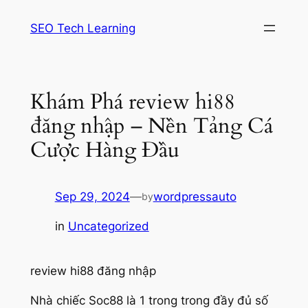
Skip
SEO Tech Learning
to
content
Khám Phá review hi88
đăng nhập – Nền Tảng Cá
Cược Hàng Đầu
Sep 29, 2024
—
wordpressauto
by
in
Uncategorized
review hi88 đăng nhập
Nhà chiếc Soc88 là 1 trong trong đầy đủ số