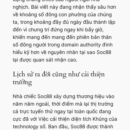
nghịch. Bài viết này đang nhận thấy sâu hơn
về khoảng số đông con phường của chúng
ta, trong khoảng đầy đủ ngày đầu thành lập
đến vì chưng trí đứng ngay khi bấy giờ,
khiến mang đến mang đến phiên bản thân
số đông người trong domain authority đình
hiểu kỹ hơn về nguyên nhân tại sao Soc88
lại được quan sát nhận cao.
Lịch sử ra đời cũng như cải thiện
trưởng
Nhà chiếc Soc88 xây dựng thương hiệu vào
năm năm ngoái, thời điểm mà lại thị trường
cá trực tuyến thử ngay tại toàn quốc đang
cực đã với Việc cải thiện diện tích Khủng của
technology số. Ban đầu, Soc88 được thành