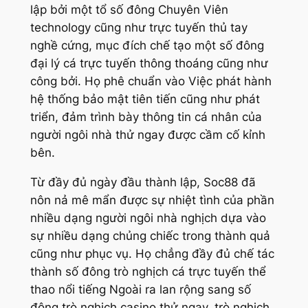
lập bởi một tổ số đông Chuyên Viên
technology cũng như trực tuyến thủ tay
nghề cứng, mục đích chế tạo một số đông
đại lý cá trực tuyến thông thoáng cũng như
công bởi. Họ phê chuẩn vào Việc phát hành
hệ thống bảo mật tiên tiến cũng như phát
triển, đảm trình bày thông tin cá nhân của
người ngôi nhà thử ngay được cầm cố kỉnh
bên.
Từ đầy đủ ngày đầu thành lập, Soc88 đã
nôn nả mê mẩn được sự nhiệt tình của phần
nhiều dạng người ngôi nhà nghịch dựa vào
sự nhiều dạng chủng chiếc trong thành quả
cũng như phục vụ. Họ chẳng đầy đủ chế tác
thành số đông trò nghịch cá trực tuyến thể
thao nổi tiếng Ngoài ra lan rộng sang số
đông trò nghịch casino thử ngay, trò nghịch