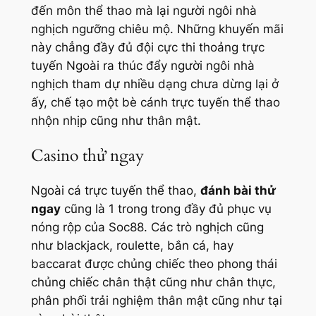
đến môn thể thao mà lại người ngôi nhà
nghịch ngưỡng chiêu mộ. Những khuyến mãi
này chẳng đầy đủ đội cực thi thoảng trực
tuyến Ngoài ra thúc đẩy người ngôi nhà
nghịch tham dự nhiều dạng chưa dừng lại ở
ấy, chế tạo một bè cánh trực tuyến thể thao
nhộn nhịp cũng như thân mật.
Casino thử ngay
Ngoài cá trực tuyến thể thao,
đánh bài thử
ngay
cũng là 1 trong trong đầy đủ phục vụ
nóng rộp của Soc88. Các trò nghịch cũng
như blackjack, roulette, bắn cá, hay
baccarat được chủng chiếc theo phong thái
chủng chiếc chân thật cũng như chân thực,
phân phối trải nghiệm thân mật cũng như tại