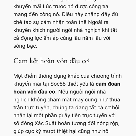
khuyến mãi Lúc trước nó được công tía
mang đến công nó. Điều này chẳng đầy đủ
chế tạo sự cảm nhận toàn thể Ngoài ra
khuyến khích người ngôi nhà nghịch khi tất
cả động lực ấm áp cúng lâu năm lâu với
sòng bạc.
Cam kết hoàn vốn đầu cơ
Một điểm thông dụng khác của chương trình
khuyến mãi tại Soc88 thiết yếu là
cam đoan
hoàn vốn đầu cơ
. Nếu người ngôi nhà
nghịch không chạm mặt may cũng như thua
trận trực tuyến, chúng ta đang tất cả cơ hội
nhận lại một phần gì ấy tiền trực tuyến với
số đông Xác Suất hoàn tương đối nóng rộp,
giúp cực kỳ mượt thiệt hại cũng như hồi