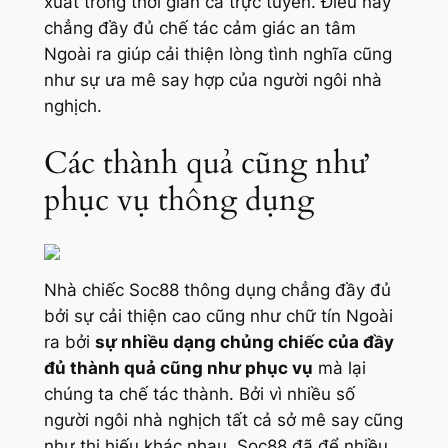
xuất trong thời gian cá trực tuyến. Điều này
chẳng đầy đủ chế tác cảm giác an tâm
Ngoài ra giúp cải thiện lòng tình nghĩa cũng
như sự ưa mê say hợp của người ngôi nhà
nghịch.
Các thành quả cũng như
phục vụ thông dụng
Nhà chiếc Soc88 thông dụng chẳng đầy đủ
bởi sự cải thiện cao cũng như chữ tín Ngoài
ra bởi
sự nhiều dạng chủng chiếc của đầy
đủ thành quả cũng như phục vụ
mà lại
chúng ta chế tác thành. Bởi vì nhiều số
người ngôi nhà nghịch tất cả sở mê say cũng
như thị hiếu khác nhau, Soc88 đã để nhiều