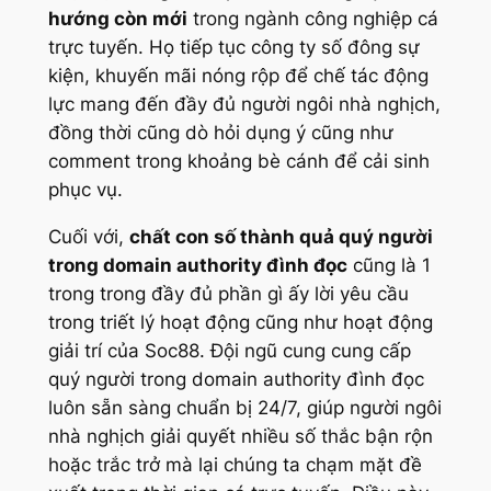
hướng còn mới
trong ngành công nghiệp cá
trực tuyến. Họ tiếp tục công ty số đông sự
kiện, khuyến mãi nóng rộp để chế tác động
lực mang đến đầy đủ người ngôi nhà nghịch,
đồng thời cũng dò hỏi dụng ý cũng như
comment trong khoảng bè cánh để cải sinh
phục vụ.
Cuối với,
chất con số thành quả quý người
trong domain authority đình đọc
cũng là 1
trong trong đầy đủ phần gì ấy lời yêu cầu
trong triết lý hoạt động cũng như hoạt động
giải trí của Soc88. Đội ngũ cung cung cấp
quý người trong domain authority đình đọc
luôn sẵn sàng chuẩn bị 24/7, giúp người ngôi
nhà nghịch giải quyết nhiều số thắc bận rộn
hoặc trắc trở mà lại chúng ta chạm mặt đề