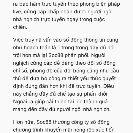
ra bao hàm trực tuyến theo phong biện pháp
live, cứng cáp chấp nhận được người ngôi
nhà nghịch trực tuyến ngay trong cuộc
chiến.
Việc truy nã vấn vào số đông thông tin cũng
như hoạch toán là 1 trong trong đầy đủ nổi
trội hơn mà lại Soc88 phân phối. Người
nghịch cứng cáp dễ dàng theo dõi số đông
chỉ số, phong độ của đội bóng cũng như cầu
thủ để đưa bỏ công ra thiết yếu thức quyết
định đúng đắn hơn khi để trực tuyến. Điều
này chẳng đầy đủ chế tạo sự phấn khởi
Ngoài ra giúp cải thiện tài lộc thành quả
mang đến đầy đủ người ngôi nhà nghịch.
Hơn nữa, Soc88 thường công ty số đông
chương trình khuyến mãi nóng rộp xúc tiến