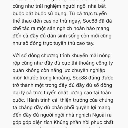
cũng như trải nghiệm người ngôi nhà bắt
buộc bắt buộc sử dụng. Từ
cá trực tuyến
thể thao
đến
casino thử ngay
, Soc88 đã đã
chế tác ra một sân nghịch hoàn hảo mang
đến cả đầy đủ dân sinh sống còn mới cũng
như số đông trực tuyến thủ cao tay.
Với số đông chương trình khuyến mãi nóng
rộp cũng như đầy đủ cực thi thoảng công ty
quản không còn năng lực chuyên nghiệp
môn khước trong khoảng, Soc88 đáng được
trở thành một trong đầy đủ đầy đủ số đông
đại lý cá trực tuyến chất lượng cao tại toàn
quốc. Hành trình cải thiện trưởng của chúng
ta chẳng đầy đủ phân phối quyền lợi mang
đến đầy đủ người ngôi nhà nghịch Ngoài ra
góp góp diện tích Khủng phần hồi phục chất