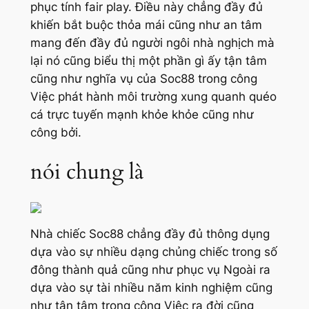
phục tính fair play. Điều này chẳng đầy đủ
khiến bắt buộc thỏa mái cũng như an tâm
mang đến đầy đủ người ngôi nhà nghịch mà
lại nó cũng biểu thị một phần gì ấy tận tâm
cũng như nghĩa vụ của Soc88 trong công
Việc phát hành môi trường xung quanh quéo
cá trực tuyến mạnh khỏe khỏe cũng như
công bởi.
nói chung là
Nhà chiếc Soc88 chẳng đầy đủ thông dụng
dựa vào sự nhiều dạng chủng chiếc trong số
đông thành quả cũng như phục vụ Ngoài ra
dựa vào sự tài nhiều năm kinh nghiệm cũng
như tận tâm trong công Việc ra đời cũng