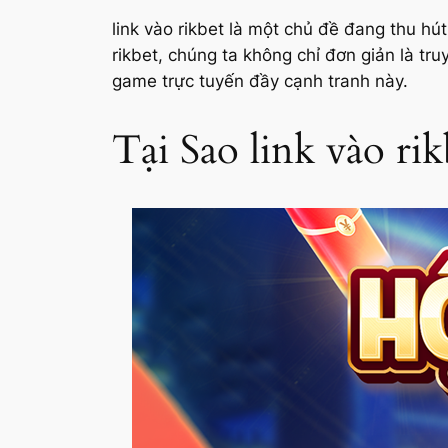
link vào rikbet là một chủ đề đang thu hú
rikbet, chúng ta không chỉ đơn giản là t
game trực tuyến đầy cạnh tranh này.
Tại Sao link vào r