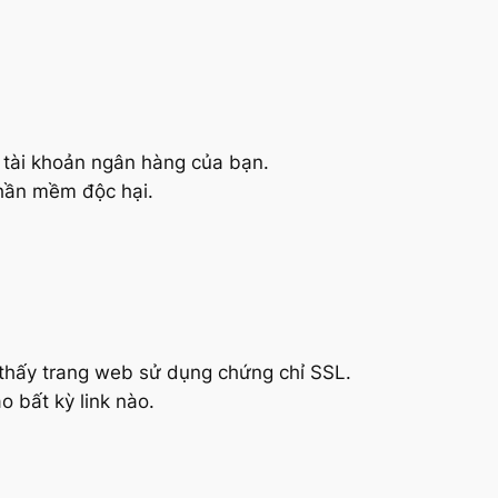
à tài khoản ngân hàng của bạn.
phần mềm độc hại.
cho thấy trang web sử dụng chứng chỉ SSL.
 bất kỳ link nào.