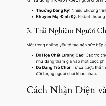
Khi sử dụng link vào rikbet, người chơi k
Thưởng Đăng Ký
: Nhiều chương trìn
Khuyến Mại Định Kỳ
: Rikbet thường
3. Trải Nghiệm Người Ch
Một trong những yếu tố tạo nên sức hấp d
Đồ Họa Chất Lượng Cao
: Các trò c
như đang tham gia vào một cuộc phi
Đa Dạng Trò Chơi
: Từ cá cược thể t
đối tượng người chơi khác nhau.
Cách Nhận Diện và 