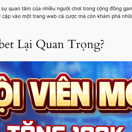
t sự quan tâm của nhiều người chơi trong cộng đồng game
ruy cập vào một trang web cá cược mà còn khám phá nhữn
ikbet Lại Quan Trọng?