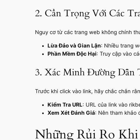
2. Cẩn Trọng Với Các T
Nguy cơ từ các trang web không chính thứ
Lừa Đảo và Gian Lận
: Nhiều trang w
Phần Mềm Độc Hại
: Truy cập vào c
3. Xác Minh Đường Dẫn 
Trước khi click vào link, hãy chắc chắn r
Kiểm Tra URL
: URL của link vào rikb
Xem Xét Đánh Giá
: Nên tham khảo đ
Những Rủi Ro Khi 