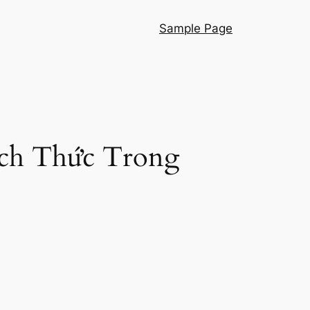
Sample Page
ách Thức Trong