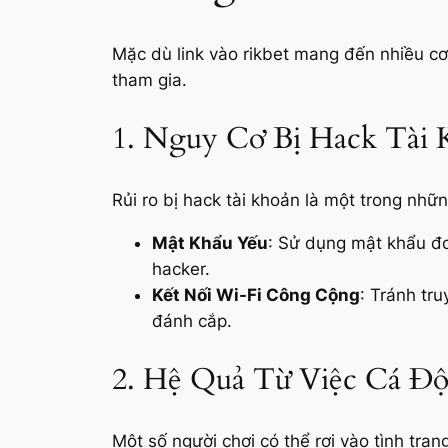
Mặc dù link vào rikbet mang đến nhiều cơ 
tham gia.
1. Nguy Cơ Bị Hack Tài 
Rủi ro bị hack tài khoản là một trong những
Mật Khẩu Yếu
: Sử dụng mật khẩu đơ
hacker.
Kết Nối Wi-Fi Công Cộng
: Tránh tr
đánh cắp.
2. Hệ Quả Từ Việc Cá Đ
Một số người chơi có thể rơi vào tình trạ