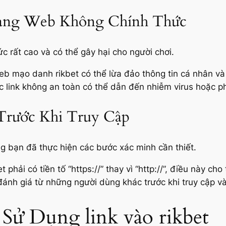
rang Web Không Chính Thức
c rất cao và có thể gây hại cho người chơi.
eb mạo danh rikbet có thể lừa đảo thông tin cá nhân v
ác link không an toàn có thể dẫn đến nhiễm virus hoặc 
Trước Khi Truy Cập
ằng bạn đã thực hiện các bước xác minh cần thiết.
et phải có tiền tố “https://” thay vì “http://”, điều này 
ánh giá từ những người dùng khác trước khi truy cập vào
Sử Dụng link vào rikbet