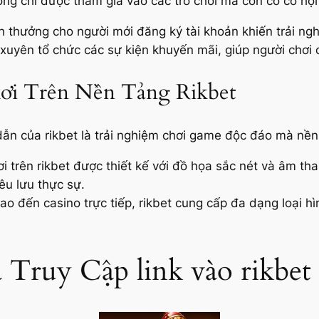
hông chỉ được tham gia vào các trò chơi mà còn có cơ hộ
h thưởng cho người mới đăng ký tài khoản khiến trải ngh
 xuyên tổ chức các sự kiện khuyến mãi, giúp người chơi
ơi Trên Nền Tảng Rikbet
ẫn của rikbet là trải nghiệm chơi game độc đáo mà nền
hơi trên rikbet được thiết kế với đồ họa sắc nét và âm t
êu lưu thực sự.
hao đến casino trực tiếp, rikbet cung cấp đa dạng loại 
Truy Cập link vào rikbet