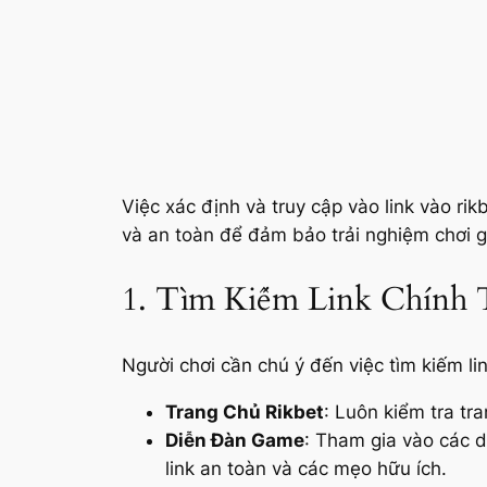
Việc xác định và truy cập vào link vào ri
và an toàn để đảm bảo trải nghiệm chơi g
1. Tìm Kiếm Link Chính 
Người chơi cần chú ý đến việc tìm kiếm li
Trang Chủ Rikbet
: Luôn kiểm tra tr
Diễn Đàn Game
: Tham gia vào các d
link an toàn và các mẹo hữu ích.