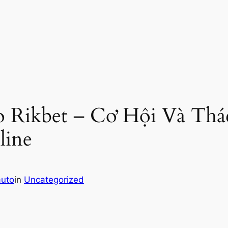
 Rikbet – Cơ Hội Và Th
line
auto
in
Uncategorized