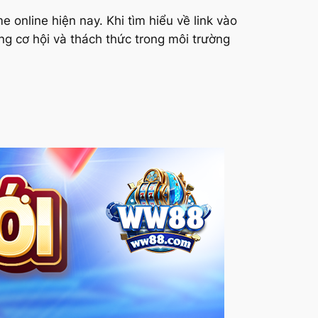
 online hiện nay. Khi tìm hiểu về link vào
g cơ hội và thách thức trong môi trường