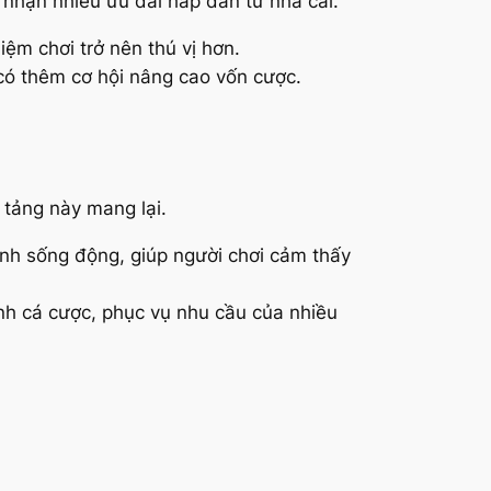
i nhận nhiều ưu đãi hấp dẫn từ nhà cái.
iệm chơi trở nên thú vị hơn.
 có thêm cơ hội nâng cao vốn cược.
 tảng này mang lại.
hanh sống động, giúp người chơi cảm thấy
hình cá cược, phục vụ nhu cầu của nhiều