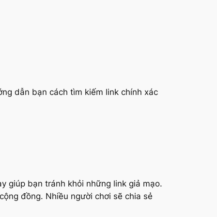
ướng dẫn bạn cách tìm kiếm link chính xác
ày giúp bạn tránh khỏi những link giả mạo.
 cộng đồng. Nhiều người chơi sẽ chia sẻ