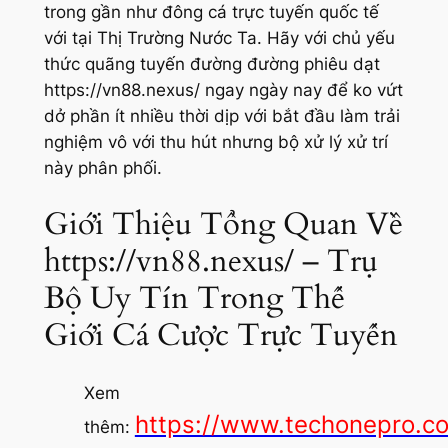
trong gần như đông cá trực tuyến quốc tế
với tại Thị Trường Nước Ta. Hãy với chủ yếu
thức quãng tuyến đường đường phiêu dạt
https://vn88.nexus/ ngay ngày nay để ko vứt
dở phần ít nhiều thời dịp với bắt đầu làm trải
nghiệm vô với thu hút nhưng bộ xử lý xử trí
này phân phối.
Giới Thiệu Tổng Quan Về
https://vn88.nexus/ – Trụ
Bộ Uy Tín Trong Thế
Giới Cá Cược Trực Tuyến
Xem
https://www.techonepro.c
thêm: