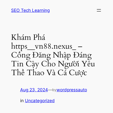
Skip
SEO Tech Learning
to
content
Khám Phá
https__vn88.nexus_ –
Cổng Đăng Nhập Đáng
Tin Cậy Cho Người Yêu
Thể Thao Và Cá Cược
Aug 23, 2024
—
wordpressauto
by
in
Uncategorized