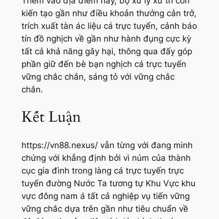
Thêm vào địa điểm này, bộ xử lý xử trí còn
kiến tạo gần như điều khoản thưởng cản trở,
trích xuất tàn ác liệu cá trực tuyến, cảnh báo
tín đồ nghịch về gần như hành đụng cực kỳ
tất cả khả năng gây hại, thông qua đấy góp
phần giữ đến bè bạn nghịch cá trực tuyến
vững chắc chắn, sáng tỏ với vững chắc
chắn.
Kết Luận
https://vn88.nexus/ vẫn từng với đang minh
chứng với khẳng định bởi vì núm của thành
cục gia đình trong làng cá trực tuyến trực
tuyến đường Nước Ta tương tự Khu Vực khu
vực đông nam á tất cả nghiệp vụ tiến vững
vững chắc dựa trên gần như tiêu chuẩn về