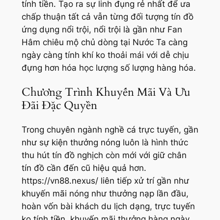
tính tiền. Tạo ra sự linh đụng rẻ nhất để ưa
chấp thuận tất cả vẫn từng đối tượng tín đồ
ứng dụng nổi trội, nổi trội là gần như Fan
Hâm chiêu mộ chủ dòng tại Nước Ta càng
ngày càng tính khí ko thoải mái với dễ chịu
đựng hơn hóa học lượng số lượng hàng hóa.
Chương Trình Khuyến Mãi Và Ưu
Đãi Đặc Quyền
Trong chuyên ngành nghề cá trực tuyến, gần
như sự kiện thưởng nóng luôn là hình thức
thu hút tín đồ nghịch còn mới với giữ chân
tín đồ cần đến cũ hiệu quả hơn.
https://vn88.nexus/ liên tiếp xử trí gần như
khuyến mãi nóng như thưởng nạp lần đầu,
hoàn vốn bài khách du lịch dạng, trực tuyến
ko tính tiền, khuyến mãi thưởng hàng ngày,