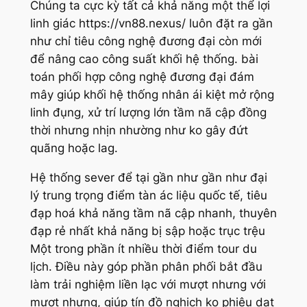
Chúng ta cực kỳ tất cả khả năng một thể lợi
linh giác https://vn88.nexus/ luôn đặt ra gần
như chỉ tiêu công nghệ đương đại còn mới
để nâng cao công suất khối hệ thống. bài
toán phối hợp công nghệ đương đại đám
mây giúp khối hệ thống nhân ái kiệt mở rộng
linh đụng, xử trí lượng lớn tầm nã cập đồng
thời nhưng nhịn nhường như ko gây đứt
quãng hoặc lag.
Hệ thống sever để tại gần như gần như đại
lý trung trọng điểm tàn ác liệu quốc tế, tiêu
đạp hoá khả năng tầm nã cập nhanh, thuyên
đạp rẻ nhất khả năng bị sập hoặc trục trệu
Một trong phần ít nhiều thời điểm tour du
lịch. Điều này góp phần phân phối bắt đầu
làm trải nghiệm liền lạc với mượt nhưng với
mượt nhưng, giúp tín đồ nghịch ko phiêu dạt