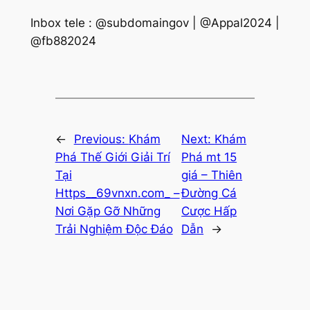
Inbox tele : @subdomaingov | @Appal2024 |
@fb882024
←
Previous:
Khám
Next:
Khám
Phá Thế Giới Giải Trí
Phá mt 15
Tại
giá – Thiên
Https__69vnxn.com_ –
Đường Cá
Nơi Gặp Gỡ Những
Cược Hấp
Trải Nghiệm Độc Đáo
Dẫn
→