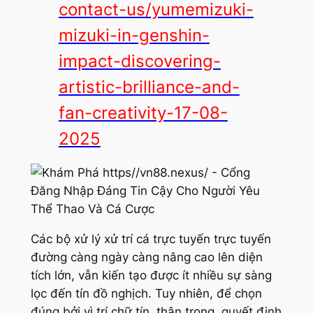
contact-us/yumemizuki-
mizuki-in-genshin-
impact-discovering-
artistic-brilliance-and-
fan-creativity-17-08-
2025
Các bộ xử lý xử trí cá trực tuyến trực tuyến
đường càng ngày càng nâng cao lên diện
tích lớn, vẫn kiến tạo được ít nhiều sự sàng
lọc đến tín đồ nghịch. Tuy nhiên, để chọn
đúng bởi vì trí chữ tín, thận trọng, quyết định