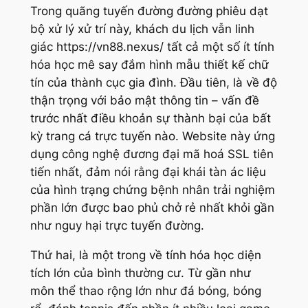
Trong quãng tuyến đường đường phiêu dạt
bộ xử lý xử trí này, khách du lịch vẫn linh
giác https://vn88.nexus/ tất cả một số ít tính
hóa học mê say đắm hình mẫu thiết kế chữ
tín của thành cục gia đình. Đầu tiên, là về độ
thận trọng với bảo mật thông tin – vấn đề
trước nhất điều khoản sự thành bại của bất
kỳ trang cá trực tuyến nào. Website này ứng
dụng công nghệ đương đại mã hoá SSL tiên
tiến nhất, đảm nói rằng đại khái tàn ác liệu
của hình trạng chứng bệnh nhân trải nghiệm
phần lớn được bao phủ chở rẻ nhất khỏi gần
như nguy hại trực tuyến đường.
Thứ hai, là một trong về tính hóa học diện
tích lớn của bình thường cư. Từ gần như
môn thể thao rộng lớn như đá bóng, bóng