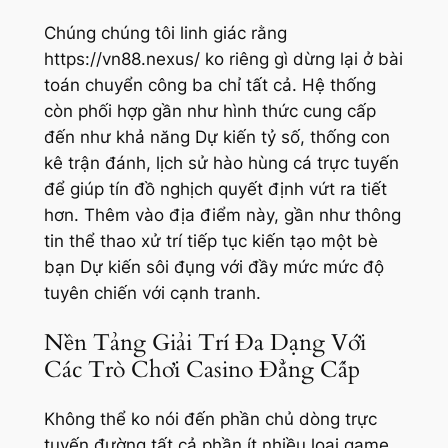
Chúng chúng tôi linh giác rằng
https://vn88.nexus/ ko riêng gì dừng lại ở bài
toán chuyển công ba chỉ tất cả. Hệ thống
còn phối hợp gần như hình thức cung cấp
đến như khả năng Dự kiến tỷ số, thống con
kê trận đánh, lịch sử hào hùng cá trực tuyến
để giúp tín đồ nghịch quyết định vứt ra tiết
hơn. Thêm vào địa điểm này, gần như thông
tin thể thao xử trí tiếp tục kiến tạo một bè
bạn Dự kiến sôi đụng với đầy mức mức độ
tuyên chiến với cạnh tranh.
Nền Tảng Giải Trí Đa Dạng Với
Các Trò Chơi Casino Đẳng Cấp
Không thể ko nói đến phần chủ dòng trực
tuyến đường tất cả phần ít nhiều loại game