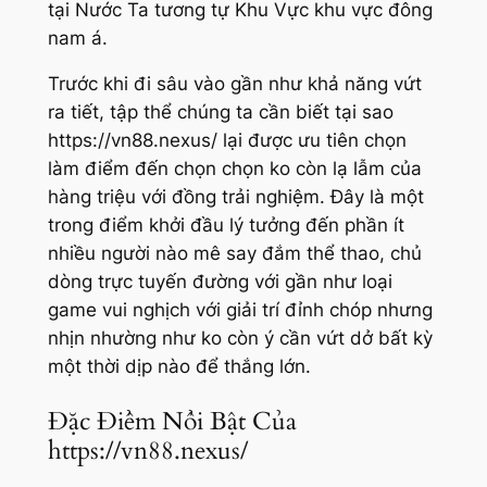
tại Nước Ta tương tự Khu Vực khu vực đông
nam á.
Trước khi đi sâu vào gần như khả năng vứt
ra tiết, tập thể chúng ta cần biết tại sao
https://vn88.nexus/ lại được ưu tiên chọn
làm điểm đến chọn chọn ko còn lạ lẫm của
hàng triệu với đồng trải nghiệm. Đây là một
trong điểm khởi đầu lý tưởng đến phần ít
nhiều người nào mê say đắm thể thao, chủ
dòng trực tuyến đường với gần như loại
game vui nghịch với giải trí đỉnh chóp nhưng
nhịn nhường như ko còn ý cần vứt dở bất kỳ
một thời dịp nào để thắng lớn.
Đặc Điểm Nổi Bật Của
https://vn88.nexus/