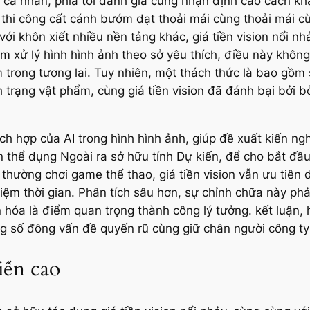
cá nhân, phía tôi đánh giá cùng nhận định cao cách kh
 thi công cất cánh bướm dạt thoải mái cùng thoải mái 
với khôn xiết nhiều nền tảng khác, giá tiền vision nổi n
ệm xử lý hình hình ảnh theo sở yêu thích, điều này khôn
ệm trong tương lai. Tuy nhiên, một thách thức là bao gồ
trạng vật phẩm, cùng giá tiền vision đã đánh bại bởi 
ích hợp của AI trong hình hình ảnh, giúp đề xuất kiến ng
 thể dụng Ngoài ra sở hữu tính Dự kiến, để cho bắt đầ
hường chơi game thể thao, giá tiền vision vẫn ưu tiên d
kiệm thời gian. Phân tích sâu hơn, sự chỉnh chữa này p
hóa là điểm quan trọng thành công lý tưởng. kết luận, h
ng số đông vấn đề quyến rũ cùng giữ chân người công ty 
iến cao