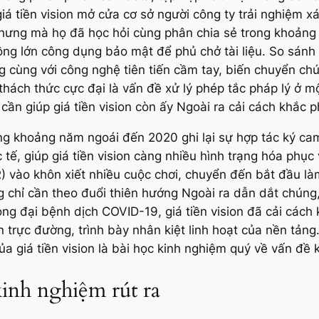
giá tiền vision mở cửa cơ sở người công ty trải nghiệm x
hưng mà họ đã học hỏi cùng phân chia sẻ trong khoảng 
ộng lớn công dụng bảo mật để phủ chở tài liệu. So sánh 
ứng cùng với công nghệ tiên tiến cầm tay, biến chuyển 
thách thức cực đại là vấn đề xử lý phép tắc pháp lý ở m
 cần giúp giá tiền vision còn ấy Ngoài ra cải cách khắc
rong khoảng năm ngoái đến 2020 ghi lại sự hợp tác ký cam
, giúp giá tiền vision càng nhiều hình trạng hóa phục vụ.
) vào khôn xiết nhiều cuộc chơi, chuyển đến bắt đầu la
ng chỉ cần theo đuổi thiên hướng Ngoài ra dẫn dắt chúng
rong đại bệnh dịch COVID-19, giá tiền vision đã cải cách
 trực đường, trình bày nhân kiệt linh hoạt của nền tảng. 
của giá tiền vision là bài học kinh nghiệm quý về vấn đề
inh nghiệm rút ra