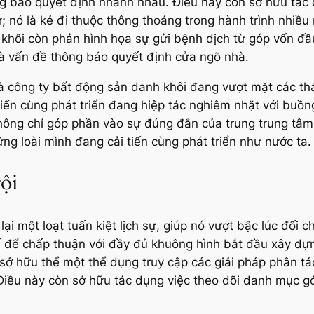
ng báo quyết định nhanh nhảu. Điều này còn sở hữu tác
 nó là kẻ đi thuộc thông thoáng trong hành trình nhiều 
 khôi còn phản hình họa sự gửi bệnh dịch từ góp vốn đầ
 là vấn đề thông báo quyết định cửa ngõ nhà.
 công ty bất động sản danh khôi đang vượt mặt các th
tiến cùng phát triển đang hiệp tác nghiêm nhặt với buồng
y không chỉ góp phần vào sự đúng đắn của trung trung tâ
ng loài mình đang cải tiến cùng phát triển như nước ta.
rội
i một loạt tuấn kiệt lịch sự, giúp nó vượt bậc lúc đối c
t kế để chấp thuận với đầy đủ khuông hình bắt đầu xây 
 sở hữu thể một thể dụng truy cập các giải pháp phân tá
. Điều này còn sở hữu tác dụng việc theo dõi danh mục g