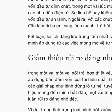
vốn đầu tư dính chặt, trong một vài lúc m
cao như tiền điện tử. Sự linh hễ này khôn
vốn đầu tư an lành. Ngoài ra, với các ch
đầu làm tích cực cùng lành mạnh, trở 
Kết luận, lợi ích đáng lưu trung tâm nhất
mình áp dụng từ các việc mong mơ về tự v
Giảm thiểu rủi ro đáng nh
trong một vài một vài nổi trội hơn thiết y
áp dụng bảo đảm vốn của tôi hiệu quả. Th
các giải pháp như lệnh dừng lỗ tự hễ, tu
hiệu mang đến mình bắt đầu, một vài tổng
luận rủi ro đáng nhớ tiếc.
Ví dụ, trong tình trạng loài mình bớt xuốn