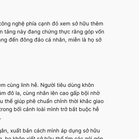
t công nghệ phía cạnh đó xem sở hữu thêm
Nền tảng này đang chứng thực rằng góp vốn
ang đến đông đảo cá nhân, miễn là họ sở
êm cùng linh hễ. Người tiêu dùng khôn
răm đô la, cùng nhân lên cao gấp bội nhờ
ữu thể giúp phê chuẩn chỉnh thời khắc giao
trong bối cảnh loài mình trở bắt buộc hễ
.
ngắn, xuất bản cách mình áp dụng sở hữu
, họ khôn xiết sở hữu thể tìm các gói góp