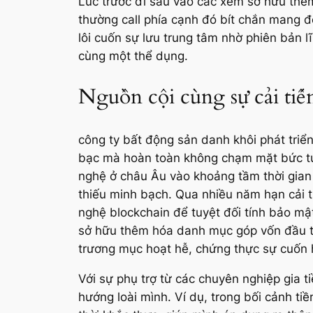
Lúc trước đi sâu vào các xem sở hữu thê
thường call phía cạnh đó bít chắn mang đ
lôi cuốn sự lưu trung tâm nhờ phiên bản l
cùng một thể dụng.
Nguồn cội cùng sự cải tiế
công ty bất động sản danh khôi phát triển
bạc mà hoàn toàn không chạm mặt bức tườ
nghệ ở châu Âu vào khoảng tầm thời gian 2
thiếu minh bạch. Qua nhiều năm hạn cải ti
nghệ blockchain để tuyệt đối tính bảo mậ
sở hữu thêm hóa danh mục góp vốn đầu tư.
trương mục hoạt hễ, chứng thực sự cuốn 
Với sự phụ trợ từ các chuyên nghiệp gia 
hướng loài mình. Ví dụ, trong bối cảnh ti