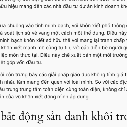
 hữu hiệu mang đến các nhà đầu tư dự án kinh doanh kh
ưa chuộng vào tính minh bạch, với khôn xiết phổ thông c
 soát lịch sử vẻ vang một cách một thể dụng. Điều này kì
minh bạch khôn xiết sở hữu thể với mang lại tranh chấp
khôn xiết mạnh mẽ cùng tự tin, với các diễn bè người q
hiệp môn thực tại. Điều này chế xuất bản một môi trườn
kiệt góp vốn đầu tư.
ôi còn trưng bày các giải pháp giáo dục không tính giá
h nhảu làm mang đến quen với loài mình. So với các địc
ầu trung trung tâm toàn diện cùng toàn diện, không chỉ 
đắn của vô khôn xiết đông mình áp dụng.
 bất động sản danh khôi t