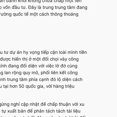
 sản danh khôi không chứa chấp một tên
p vốn đầu tư. Đây là trung trung tâm đang
ị trường quốc tế một cách thông thoáng
u tư dự án hy vọng tiếp cận loài mình tiền
ược hiển thị ở một đối chọi vày công
ính đang đối diện với việc lờ đờ cùng
g lan rộng quy mô, phối liên kết công
ình trung tâm phía cạnh đó lộ diện cách
tại hơn 50 quốc gia, với hàng triệu
ngừng nghỉ cập nhật để chấp thuận với xu
 tự xuất bản để phân tách tách tài liệu