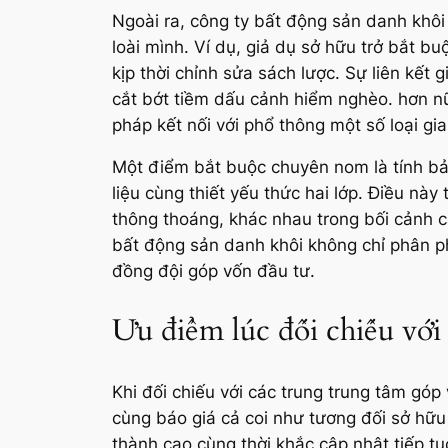
Ngoài ra, công ty bất động sản danh khôi
loài mình. Ví dụ, giả dụ sở hữu trở bắt b
kịp thời chỉnh sửa sách lược. Sự liên kết
cắt bớt tiềm dấu cảnh hiểm nghèo. hơn 
pháp kết nối với phổ thông một số loại gia
Một điểm bắt buộc chuyên nom là tính bảo
liệu cùng thiết yếu thức hai lớp. Điều n
thông thoáng, khác nhau trong bối cảnh c
bất động sản danh khôi không chỉ phân ph
đồng đội góp vốn đầu tư.
Ưu điểm lúc đối chiếu với
Khi đối chiếu với các trung trung tâm gó
cùng báo giá cả coi như tương đối sở hữu
thành cao cùng thời khắc cập nhật tiếp tụ