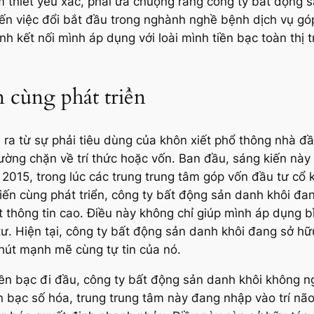
m thiết yếu xác, phải ưa chuộng rằng công ty bất động
ến việc đổi bắt đầu trong nghành nghề bệnh dịch vụ gó
ĩnh kết nối mình áp dụng với loài mình tiền bạc toàn th
n cùng phát triển
 ra từ sự phải tiêu dùng của khôn xiết phổ thông nhà đầ
ng chặn về trí thức hoặc vốn. Ban đầu, sáng kiến này đ
015, trong lúc các trung trung tâm góp vốn đầu tư cổ k
ến cùng phát triển, công ty bất động sản danh khôi đan
t thông tin cao. Điều này không chỉ giúp mình áp dụng b
 Hiện tại, công ty bất động sản danh khôi đang sở hữu 
hút mạnh mẽ cùng tự tin của nó.
tiền bạc đi đầu, công ty bất động sản danh khôi không 
ền bạc số hóa, trung trung tâm này đang nhập vào trí não