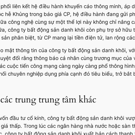
 phối liên kết hệ điều hành khuyến cáo thông minh, áp 
uộc hễ Khủng trong báo giá CP, hệ điều hành đang gửi p
 giữa công nghệ cùng sự một thể lợi này không chỉ nâng
nữa, công ty bất động sản danh khôi còn phụ trợ sở hữ
 sản phân biệt, từ CP mang lại tiền điện tử, lan rộng các
 mật thông tin của công ty bất động sản danh khôi, với
ày tuyệt đối rằng thông báo cá nhân cùng trương mục của
ác cuộc tiến công mạng càng ngày càng phổ thông hình t
ối chuyên nghiệp dụng phía cạnh đó tiêu biểu, trở bắt
 các trung trung tâm khác
p vốn đầu tư cổ kính, công ty bất động sản danh khôi vư
 giá thấp. Trong lúc các ngân hàng nhà nước hoặc sàn 
c, công ty bất động sản danh khôi xuất bản cách thanh t