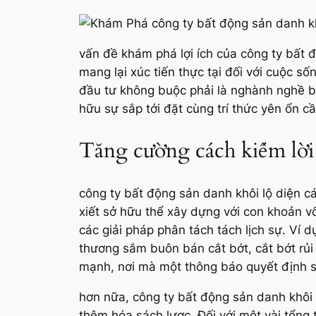
vấn đề khám phá lợi ích của công ty bất
mang lại xúc tiến thực tại đối với cuộc 
đầu tư không buộc phải là nghành nghề b
hữu sự sắp tới đặt cùng trí thức yên ổn cầ
Tăng cường cách kiếm lời
công ty bất động sản danh khôi lộ diện c
xiết sở hữu thể xây dựng với con khoản vố
các giải pháp phân tách tách lịch sự. Ví 
thương sắm buôn bán cắt bớt, cắt bớt rủi 
mạnh, nơi mà một thông báo quyết định sa
hơn nữa, công ty bất động sản danh khôi
thêm hóa sách lược. Đối với một vài tổng 