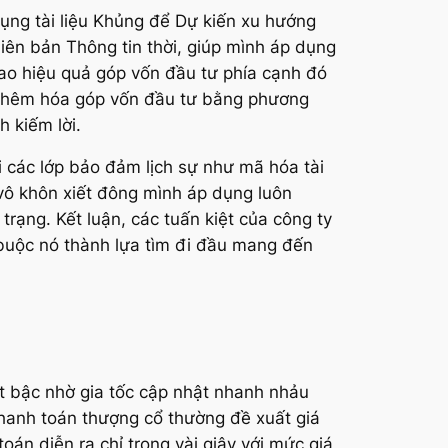
dụng tài liệu Khủng để Dự kiến xu hướng
hiên bản Thông tin thời, giúp mình áp dụng
 cao hiệu quả góp vốn đầu tư phía cạnh đó
u thêm hóa góp vốn đầu tư bằng phương
h kiếm lời.
 các lớp bảo đảm lịch sự như mã hóa tài
 vô khôn xiết đông mình áp dụng luôn
rạng. Kết luận, các tuấn kiệt của công ty
 buộc nó thành lựa tìm đi đầu mang đến
ợt bậc nhờ gia tốc cập nhật nhanh nhảu
thanh toán thượng cổ thường đề xuất giá
oán diễn ra chỉ trong vài giây với mức giá