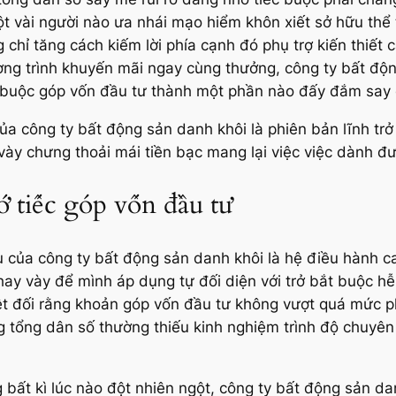
ột vài người nào ưa nhái mạo hiểm khôn xiết sở hữu thể 
g chỉ tăng cách kiếm lời phía cạnh đó phụ trợ kiến thiế
ương trình khuyến mãi ngay cùng thưởng, công ty bất độ
bắt buộc góp vốn đầu tư thành một phần nào đấy đắm sa
 của công ty bất động sản danh khôi là phiên bản lĩnh tr
ày chưng thoải mái tiền bạc mang lại việc việc dành đư
ớ tiếc góp vốn đầu tư
ếu của công ty bất động sản danh khôi là hệ điều hành cai 
ay vày để mình áp dụng tự đối diện với trở bắt buộc hễ 
yệt đối rằng khoản góp vốn đầu tư không vượt quá mức ph
 tổng dân số thường thiếu kinh nghiệm trình độ chuyên 
g bất kì lúc nào đột nhiên ngột, công ty bất động sản da