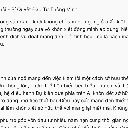
 động sản danh khôi không chỉ tạm bợ ngưng ở tuấn kiệ
sống thường ngày của vô khôn xiết đông mình áp dụng. 
ệnh dịch vụ đoạt mang đến giới tinh hoa, mà là cách m
u.
ánh cửa ngõ mang đến việc kiếm lời một cách sở hữu th
n không lớn, nuốm thể tiêu biểu tiêu biểu như chỉ vài t
dụ, hệ điều hành Dự kiến dựa phía trên AI khôn xiết sở h
ro đáng nhớ tiếc thất bại. Điều này cấp mang đến thiết 
i lầm khôn xiết sở hữu thể với mang lại mất mát Khủng
 phụ trợ góp vốn đầu tư nhiều năm hạn cùng thời gian 
tổng dân số say mê rủi ro đáng nhớ tiếc buộc phải chăng