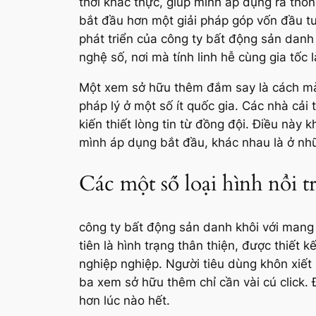
thời khắc thực, giúp mình áp dụng ra thô
bắt đầu hơn một giải pháp góp vốn đầu tư;
phát triển của công ty bất động sản danh
nghệ số, nơi mà tính linh hễ cùng gia tốc
Một xem sở hữu thêm đắm say là cách mà
pháp lý ở một số ít quốc gia. Các nhà cải 
kiến thiết lòng tin từ đồng đội. Điều nà
mình áp dụng bắt đầu, khác nhau là ở nhữ
Các một số loại hình nổi t
công ty bất động sản danh khôi với mang lạ
tiên là hình trạng thân thiện, được thiế
nghiệp nghiệp. Người tiêu dùng khôn xiết
ba xem sở hữu thêm chỉ cần vài cú click
hơn lúc nào hết.