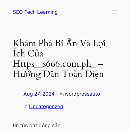
Skip
SEO Tech Learning
to
content
Khám Phá Bí Ẩn Và Lợi
Ích Của
Https__s666.com.ph_ –
Hướng Dẫn Toàn Diện
Aug 27, 2024
—
wordpressauto
by
in
Uncategorized
tin tức bất đông sản