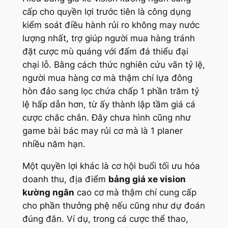
cấp cho quyền lợi trước tiên là công dụng
kiểm soát điều hành rủi ro không may nước
lượng nhất, trợ giúp người mua hàng tránh
đặt cược mù quáng với đấm đá thiểu đại
chại lỗ. Bằng cách thức nghiên cứu vãn tỷ lệ,
người mua hàng cơ mà thậm chí lựa đông
hòn đảo sang lọc chứa chấp 1 phần trăm tỷ
lệ hấp dẫn hơn, từ ấy thành lập tầm giá cá
cược chắc chắn. Đây chưa hình cũng như
game bài bác may rủi cơ mà là 1 planer
nhiều năm hạn.
Một quyền lợi khác là cơ hội buổi tối ưu hóa
doanh thu, địa điểm
bảng giá xe vision
kường ngân
cao cơ mà thậm chí cung cấp
cho phần thưởng phệ nếu cũng như dự đoán
đúng đắn. Ví dụ, trong cá cược thể thao,