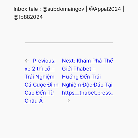
Inbox tele : @subdomaingov | @Appal2024 |
@fb882024
←
Previous:
Next:
Khám Phá Thế
xe 2 thì cổ –
Giới Thabet –
Trải Nghiệm
Hướng Đến Trải
Cá Cược Đỉnh
Nghiệm Độc Đáo Tại
Cao Đến Từ
https__thabet.press_
Châu Á
→